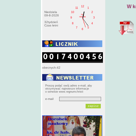
W k
12
11
1
Niedziela
10
2
PM
09-8-2026
niedziela
9
3
32tydzień
8
4
Czas letni
7
5
6
obecnych:42
Proszę podać swój adres e-mail, aby
otrzymywać najnowsze informacje
o serwisie www.regnumchristi
e-mail