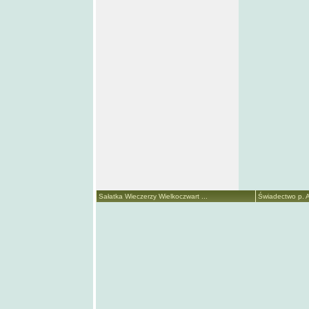
Sałatka Wieczerzy Wielkoczwart ...
Świadectwo p. A