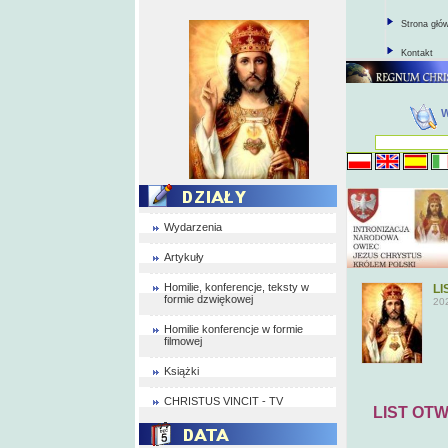
Strona głó
Kontakt
Wydarzenia
Artykuły
Homilie, konferencje, teksty w
LI
formie dzwiękowej
20
Homilie konferencje w formie
filmowej
Książki
CHRISTUS VINCIT - TV
LIST OTW
DO EPI