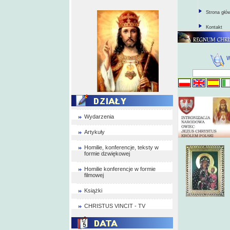
Strona głó
Kontakt
Wydarzenia
Artykuły
Homilie, konferencje, teksty w
formie dzwiękowej
Homilie konferencje w formie
filmowej
Książki
CHRISTUS VINCIT - TV