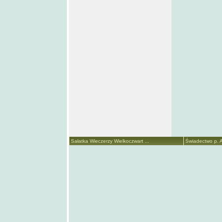
Sałatka Wieczerzy Wielkoczwart ...
Świadectwo p. A