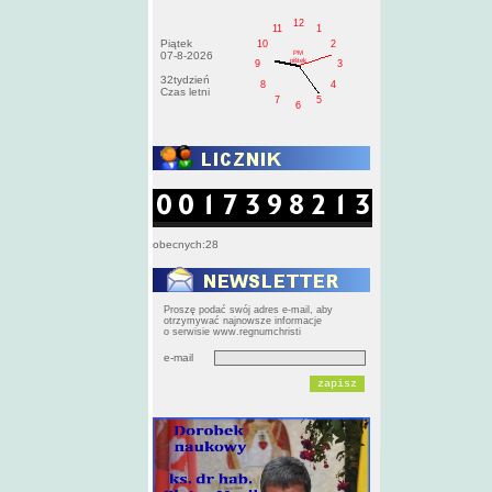
12
11
1
Piątek
10
2
PM
07-8-2026
pištek
9
3
32tydzień
8
4
Czas letni
7
5
6
obecnych:28
Proszę podać swój adres e-mail, aby
otrzymywać najnowsze informacje
o serwisie www.regnumchristi
e-mail