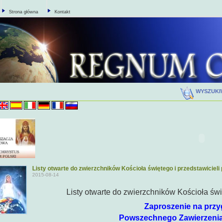
Strona główna
Kontakt
WYSZUK
Listy otwarte do zwierzchników Kościoła świętego i przedstawicieli
2015-08-14
Listy otwarte do zwierzchników Kościoła świ
Zaproszenie na prz
Powszechnego Zawierzenia Świa