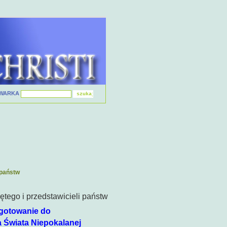
IWARKA
 państw
ętego i przedstawicieli państw
ygotowanie do
ta Niepokalanej