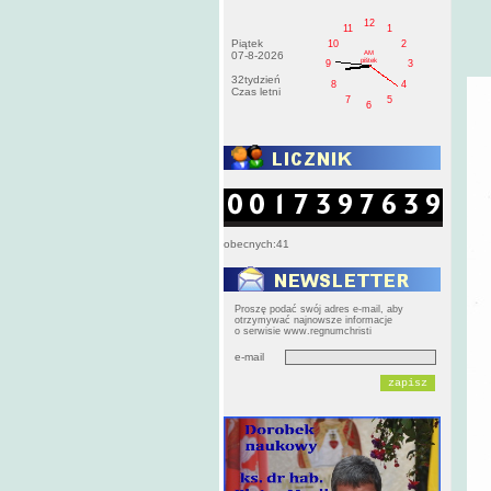
12
11
1
Piątek
10
2
AM
07-8-2026
pištek
9
3
32tydzień
8
4
Czas letni
7
5
6
obecnych:41
Proszę podać swój adres e-mail, aby
otrzymywać najnowsze informacje
o serwisie www.regnumchristi
e-mail