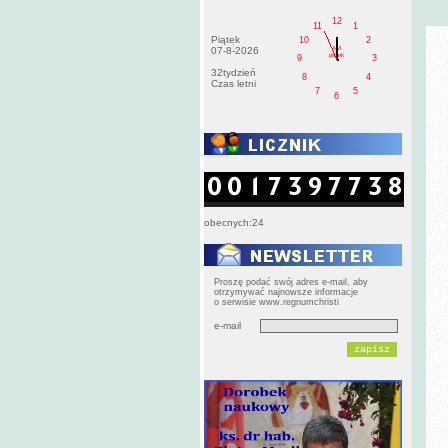
12
11
1
Piątek
10
2
AM
07-8-2026
pištek
9
3
32tydzień
8
4
Czas letni
7
5
6
obecnych:24
Proszę podać swój adres e-mail, aby
otrzymywać najnowsze informacje
o serwisie www.regnumchristi
e-mail