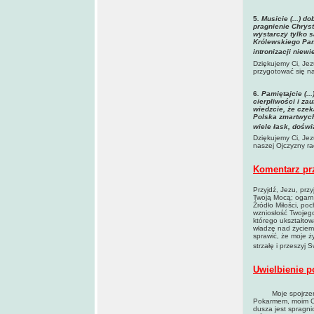
5
. Musicie (...) 
pragnienie Chryst
wystarczy tylko 
Królewskiego Pan
intronizacji niew
Dziękujemy Ci, Jez
przygotować się n
6
. Pamiętajcie (
cierpliwości i za
wiedzcie, że cze
Polska zmartwych
wiele łask, dośw
Dziękujemy Ci, Jez
naszej Ojczyzny r
Komentarz pr
Przyjdź, Jezu, prz
Twoją Mocą; ogarn
Źródło Miłości, po
wzniosłość Twojego
którego ukształtow
władzę nad życiem 
sprawić, że moje 
strzałę i przeszyj 
Uwielbienie p
Moje spojrzenie k
Pokarmem, moim Ch
dusza jest spragn