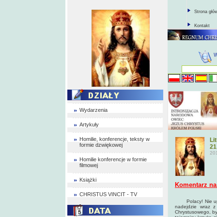
Strona głó
Kontakt
Wydarzenia
Artykuły
Homilie, konferencje, teksty w
Li
formie dzwiękowej
21
20
Homilie konferencje w formie
filmowej
Książki
Komentarz na
CHRISTUS VINCIT - TV
Polacy! Nie upada
nadejdzie wraz z
Chrystusowego, by 