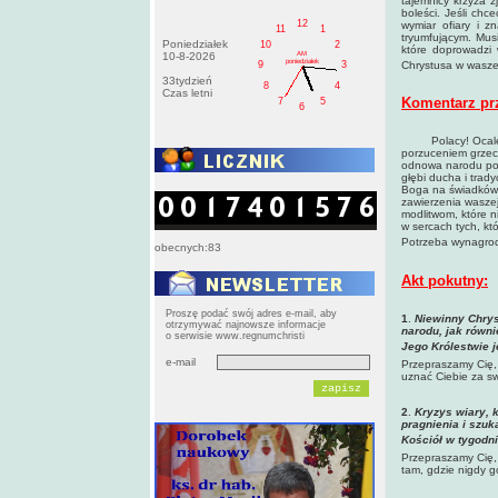
tajemnicy krzyża z
boleści. Jeśli chc
12
wymiar ofiary i 
11
1
tryumfującym. Mus
Poniedziałek
10
2
które doprowadzi
AM
10-8-2026
poniedziałek
9
3
Chrystusa w waszej
33tydzień
8
4
Czas letni
Komentarz pr
7
5
6
Polacy! Ocalenie
porzuceniem grzech
odnowa narodu pow
głębi ducha i trad
Boga na świadków 
zawierzenia waszej
modlitwom, które n
w sercach tych, kt
Potrzeba wynagrodz
obecnych:83
Akt pokutny:
Proszę podać swój adres e-mail, aby
1
.
Niewinny
Chrys
otrzymywać najnowsze informacje
narodu, jak równi
o serwisie www.regnumchristi
Jego Królestwie 
e-mail
Przepraszamy Cię,
uznać Ciebie za sw
2
.
Kryzys wiary, 
pragnienia i szuk
Kościół w tygodn
Przepraszamy Cię, 
tam, gdzie nigdy g