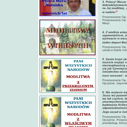
3
.
Polacy! Wasze 
dobrodziejstwach
na Jej modlitwy,
5
w nadziei.
Przepraszamy Cię, 
Przepraszamy Cię z
Maryi.
4
. Z wielkim entu
zapomnieliście, ż
wytrwacie w wasz
żaden dopust Boży
Przepraszamy Cię, 
udział w Dziele Int
5
.
Zanim krzyż u
musicie wspiąć si
niecierpliwością 
się jak Cyrenejcz
świadectwa wiary
musi wzrastać - 
Przepraszamy Cię, 
Ojczyźnie. Zapomin
6.
Nie możecie tr
Jezus też pozwoli
wy tak czyńcie, b
zmartwychwstanie
budowania Króles
odpowiedzialnośc
Jego zasad w świ
Przepraszamy Cię,
Ojczyźnie. Przepra
prześladują, którzy