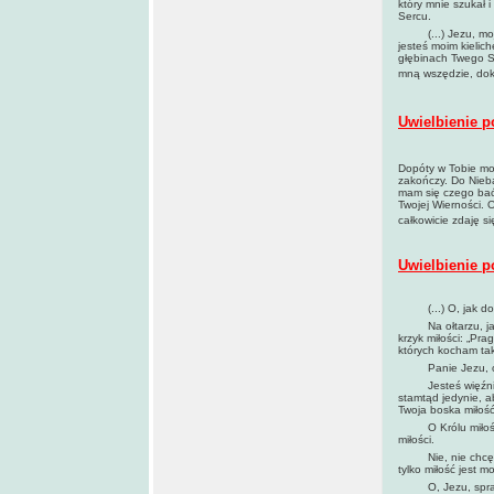
który mnie szukał 
Sercu.
(...) Jezu, moja 
jesteś moim kieli
głębinach Twego Se
mną wszędzie, dok
Uwielbienie p
Dopóty w Tobie moj
zakończy. Do Nieba
mam się czego bać
Twojej Wierności. 
całkowicie zdaję s
Uwielbienie p
(...) O, jak dobr
Na ołtarzu, jak na
krzyk miłości: „Pr
których kocham tak
Panie Jezu, oto j
Jesteś więźniem t
stamtąd jedynie, a
Twoja boska miłość
O Królu miłości! P
miłości.
Nie, nie chcę już 
tylko miłość jest m
O, Jezu, spraw, a