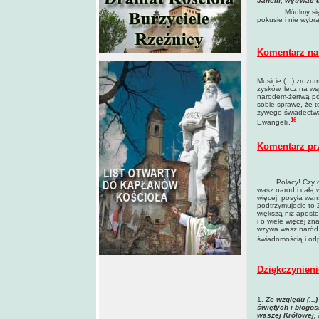
Janem, wytrwać d
Módlmy się
pokusie i nie wybral
Komentarz na 
Musicie (...) zroz
zysków, lecz na ws
narodem-żertwą poś
sobie sprawę, że to
żywego świadectwa,
16
Ewangelii.
Komentarz pr
Polacy! Czy coś l
wasz naród i całą 
więcej, posyła wam
podtrzymujecie to 
większą niż aposto
i o wiele więcej z
wzywa wasz naród p
świadomością i od
Dziękczynieni
1.
Ze względu (...
świętych i błogo
waszej Królowej, 