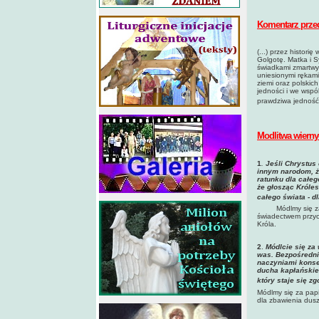
Komentarz przed
(...) przez histori
Golgotę. Matka i S
świadkami zmartwyc
uniesionymi rękami
ziemi oraz polskic
jedności i we wspó
prawdziwa jedność 
Modlitwa wierny
1
.
Jeśli Chrystus
innym narodom, ż
ratunku dla całe
że głosząc Króles
całego świata - d
Módlmy się z
świadectwem przyci
Króla.
2
.
Módlcie się za
was. Bezpośredni
naczyniami konse
ducha kapłańskie
który staje się z
Módlmy się za pap
dla zbawienia dusz 