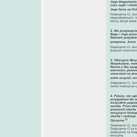
Jego błogosławie
czas nagli i chwi
Jego Syna na Kró
Dziękujemy Ci, Jez
błogosławionych, k
którzy złożyli swo
2.
Nie przejmujcie
Boga i Jego prawa
Ratunek przyjdzie
przegrana. Jezus 
Dziękujemy Ci, Jez
jedynym umocnieni
3
. Ofiarujcie Mar
Niepokalane, matc
Razem z Nią spo
wierności, ponie
umocnieni na dro
wiele uczynić; wr
Dziękujemy Ci, Jez
swoim matczynym p
4
.
Polacy, nie ogl
przygotował dla w
wszystkim poprze
narodu. Przez dzi
przynosili otuchę
maryjnych biskup
otuchę i nadzieję
21
Ojczyznę.
Dziękujemy Ci, Jez
Dziękujemy Ci za k
dziękujemy za Księ
kroczymy.