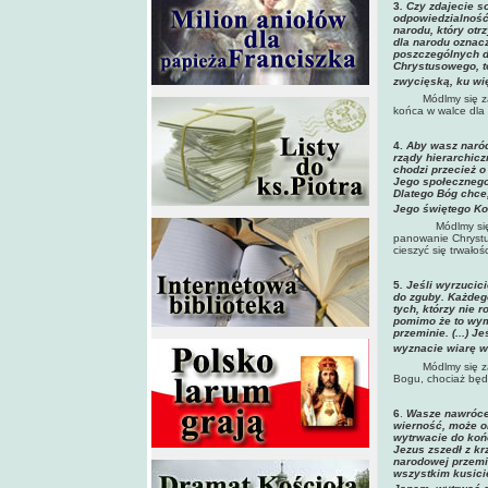
3
. Czy zdajecie 
odpowiedzialność
narodu, który ot
dla narodu oznacz
poszczególnych du
Chrystusowego, t
zwycięską, ku wi
Módlmy się za na
końca w walce dla
4.
Aby wasz naród
rządy hierarchic
chodzi przecież o
Jego społecznego
Dlatego Bóg chce
Jego świętego Koś
Módlmy się
panowanie Chrystu
cieszyć się trwało
5
. Jeśli wyrzucic
do zguby. Każdeg
tych, którzy nie 
pomimo że to wyma
przeminie. (...) 
wyznacie wiarę w
Módlmy się z
Bogu, chociaż będz
6
.
Wasze nawrócen
wierność, może o
wytrwacie do końc
Jezus zszedł z kr
narodowej przemi
wszystkim kusici