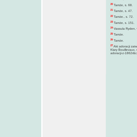
20
Tamże, s. 68.
21
Tamże, s. 47.
22
Tamże., s. 72.
23
Tamże, s. 151.
24
Vassula Ryden, 
25
Tamże.
26
Tamże.
27
Akt adoracji zat
Klary Bouillevaux,
adoracji-z-1862r&