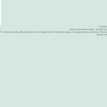
© 2008 
strona jest własnością - Społecz
Ta strona używa pliki cookies w celu świadczenia Państwu usług na najwyższym poziomie. Może
latawce K