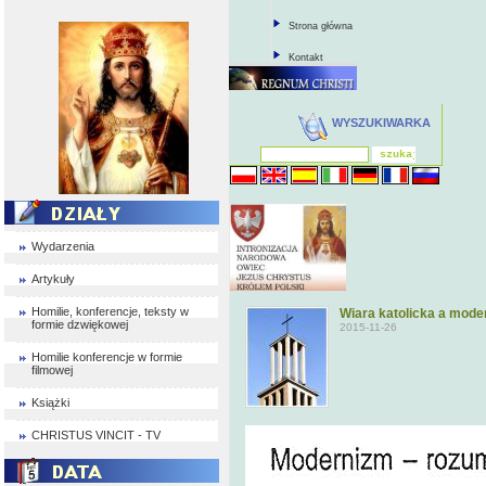
Strona główna
Kontakt
WYSZUKIWARKA
Wydarzenia
Artykuły
Homilie, konferencje, teksty w
Wiara katolicka a mode
formie dzwiękowej
2015-11-26
Homilie konferencje w formie
filmowej
Książki
CHRISTUS VINCIT - TV