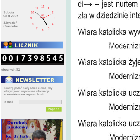
12
11
1
Sobota
10
2
AM
08-8-2026
sobota
9
3
32tydzień
8
4
Czas letni
7
5
6
obecnych:52
Proszę podać swój adres e-mail, aby
otrzymywać najnowsze informacje
o serwisie www.regnumchristi
e-mail