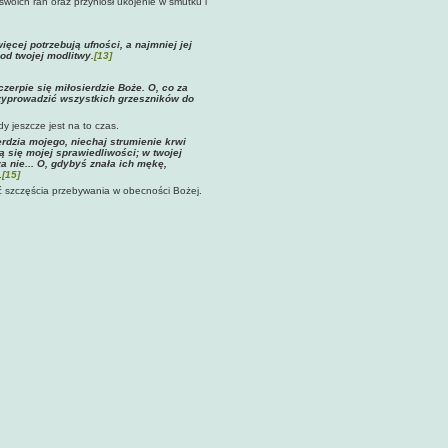
oich ran oraz przyniósł ukojenie w smutku i
ięcej potrzebują ufności, a najmniej jej
od twojej modlitwy.
[13]
zerpie się miłosierdzie Boże. O, co za
rzyprowadzić wszystkich grzeszników do
y jeszcze jest na to czas.
rdzia mojego, niechaj strumienie krwi
 się mojej sprawiedliwości; w twojej
a nie... O, gdybyś znała ich mękę,
.
[15]
ć szczęścia przebywania w obecności Bożej.