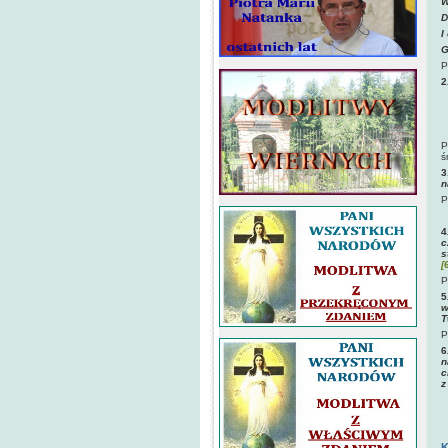
W
D
I
G
P
2
T
C
L
P
ś
3
n
P
4
c
s
[
P
5
w
T
P
6
n
c
z
P
K