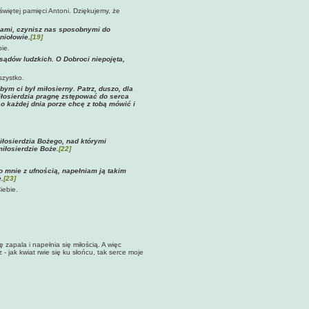
iętej pamięci Antoni. Dziękujemy, że
skami, czynisz nas sposobnymi do
niołowie.
[19]
ie.
 sądów ludzkich. O Dobroci niepojęta,
szystko.
ym ci był miłosierny. Patrz, duszo, dla
miłosierdzia pragnę zstępować do serca
, o każdej dnia porze chcę z tobą mówić i
iłosierdzia Bożego, nad którymi
iłosierdzie Boże.
[22]
o mnie z ufnością, napełniam ją takim
.
[23]
iebie.
apala i napełnia się miłością. A więc
- jak kwiat rwie się ku słońcu, tak serce moje