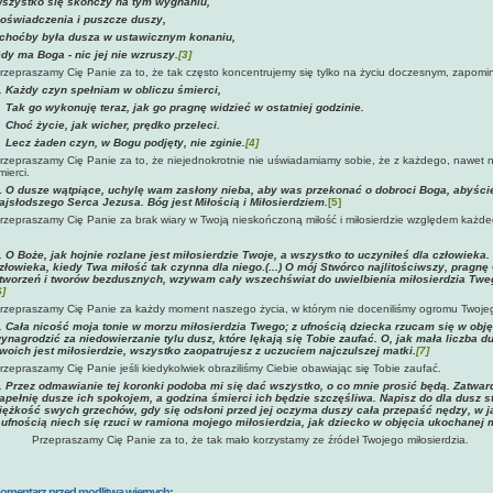
szystko się skończy na tym wygnaniu,
oświadczenia i puszcze duszy,
 choćby była dusza w ustawicznym konaniu,
dy ma Boga - nic jej nie wzruszy.
[3]
rzepraszamy Cię Panie za to, że tak często koncentrujemy się tylko na życiu doczesnym, zapomin
. Każdy czyn spełniam w obliczu śmierci,
ak go wykonuję teraz, jak go pragnę widzieć w ostatniej godzinie.
hoć życie, jak wicher, prędko przeleci.
ecz żaden czyn, w Bogu podjęty, nie zginie.
[4]
rzepraszamy Cię Panie za to, że niejednokrotnie nie uświadamiamy sobie, że z każdego, nawet n
mierci.
.
O dusze wątpiące, uchylę wam zasłony nieba, aby was przekonać o dobroci Boga, abyście 
ajsłodszego Serca Jezusa. Bóg jest Miłością i Miłosierdziem.
[5]
rzepraszamy Cię Panie za brak wiary w Twoją nieskończoną miłość i miłosierdzie względem każde
. O Boże, jak hojnie rozlane jest miłosierdzie Twoje, a wszystko to uczyniłeś dla człowieka
złowieka, kiedy Twa miłość tak czynna dla niego.(...) O mój Stwórco najlitościwszy, pragnę
tworzeń i tworów bezdusznych, wzywam cały wszechświat do uwielbienia miłosierdzia Twego
6]
rzepraszamy Cię Panie za każdy moment naszego życia, w którym nie doceniliśmy ogromu Twojeg
. Cała nicość moja tonie w morzu miłosierdzia Twego; z ufnością dziecka rzucam się w obję
ynagrodzić za niedowierzanie tylu dusz, które lękają się Tobie zaufać. O, jak mała liczba du
woich jest miłosierdzie, wszystko zaopatrujesz z uczuciem najczulszej matki.
[7]
rzepraszamy Cię Panie jeśli kiedykolwiek obraziliśmy Ciebie obawiając się Tobie zaufać.
. Przez odmawianie tej koronki podoba mi się dać wszystko, o co mnie prosić będą. Zatwar
apełnię dusze ich spokojem, a godzina śmierci ich będzie szczęśliwa. Napisz do dla dusz s
iężkość swych grzechów, gdy się odsłoni przed jej oczyma duszy cała przepaść nędzy, w jak
 ufnością niech się rzuci w ramiona mojego miłosierdzia, jak dziecko w objęcia ukochanej m
rzepraszamy Cię Panie za to, że tak mało korzystamy ze źródeł Twojego miłosierdzia.
omentarz przed modlitwą wiernych: