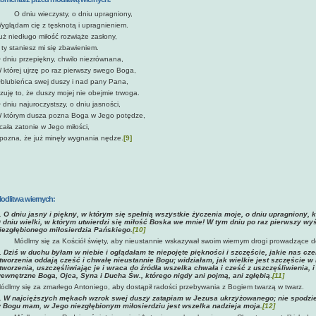
 dniu wieczysty, o dniu upragniony,
yglądam cię z tęsknotą i upragnieniem.
uż niedługo miłość rozwiąże zasłony,
 ty staniesz mi się zbawieniem.
 dniu przepiękny, chwilo niezrównana,
 której ujrzę po raz pierwszy swego Boga,
blubieńca swej duszy i nad pany Pana,
zuję to, że duszy mojej nie obejmie trwoga.
 dniu najuroczystszy, o dniu jasności,
 którym dusza pozna Boga w Jego potędze,
 cała zatonie w Jego miłości,
 pozna, że już minęły wygnania nędze.
[9]
odlitwa wiernych:
. O dniu jasny i piękny, w którym się spełnią wszystkie życzenia moje, o dniu upragniony, k
 dniu wielki, w którym utwierdzi się miłość Boska we mnie! W tym dniu po raz pierwszy w
iezgłębionego miłosierdzia Pańskiego.
[10]
Módlmy się za Kościół święty, aby nieustannie wskazywał swoim wiernym drogi prowadzące do
.
Dziś w duchu byłam w niebie i oglądałam te niepojęte piękności i szczęście, jakie nas cz
tworzenia oddają cześć i chwałę nieustannie Bogu; widziałam, jak wielkie jest szczęście w
tworzenia, uszczęśliwiając je i wraca do źródła wszelka chwała i cześć z uszczęśliwienia, 
ewnętrzne Boga, Ojca, Syna i Ducha Św., którego nigdy ani pojmą, ani zgłębią
.
[11]
ódlmy się za zmarłego Antoniego, aby dostąpił radości przebywania z Bogiem twarzą w twarz.
. W najcięższych mękach wzrok swej duszy zatapiam w Jezusa ukrzyżowanego; nie spodzie
 Bogu mam, w Jego niezgłębionym miłosierdziu jest wszelka nadzieja moja.
[12]