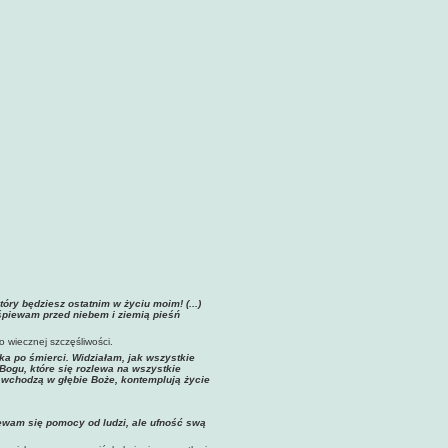
tóry będziesz ostatnim w życiu moim! (...)
yśpiewam przed niebem i ziemią pieśń
 wiecznej szczęśliwości.
eka po śmierci. Widziałam, jak wszystkie
 Bogu, które się rozlewa na wszystkie
i wchodzą w głębie Boże, kontemplują życie
wam się pomocy od ludzi, ale ufność swą