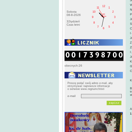
J
W
12
11
1
N
Sobota
10
2
P
AM
08-8-2026
sobota
9
3
J
32tydzień
8
4
S
Czas letni
7
5
6
C
I
J
Z
Z
I
J
K
obecnych:26
G
C
K
Proszę podać swój adres e-mail, aby
O
otrzymywać najnowsze informacje
B
o serwisie www.regnumchristi
t
s
e-mail
A
1
I
J
-