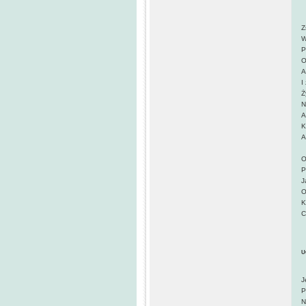
D
Z
W
P
O
A
I
Ż
N
A
K
A
M
O
P
J
O
K
C
I
U
J
P
N