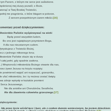
 tym Panem, z którym me serce jest zaślubione.
tęsknionej mej duszy pozwól, o Boże,
atonąć w Twej Boskiej Troistości,
pełnij me pragnienia, o które błagam w pokorze,
 sercem przepełnionym żarem miłości.
[16]
omentarz przed dziękczynieniem:
iłosierdzie Pańskie wyśpiewywać na wieki
ędę przed wszystkim ludem,
o ono jest największym przymiotem Boga,
 dla nas nieustannym cudem.
ytryskujesz z Troistości Bożej,
ecz z jednego miłosnego łona;
iłosierdzie Pańskie okaże się w duszy
 całej pełni, gdy spadnie zasłona.
...) Wnętrzności miłosierdzia Bożego otwarte dla nas,
rzez żywot Jezusa na krzyżu rozpięty;
ie powinieneś wątpić ani rozpaczać, grzeszniku,
le ufać miłosierdziu, bo i ty możesz zostać święty.
wa zdroje wytrysły w kształcie promieni
 Serca Jezusowego,
ie dla aniołów ani Cherubinów, Serafinów,
le dla zbawienia człowieka grzesznego.
[17]
ziękczynienie:
.
Idę przez życie wśród tęcz i burz, ale z czołem dumnie wzniesionym, bo jestem dzieckiem
rąży w żyłach moich, a ufność swoją złożyłam w wielkim miłosierdziu Pańskim.
[18]