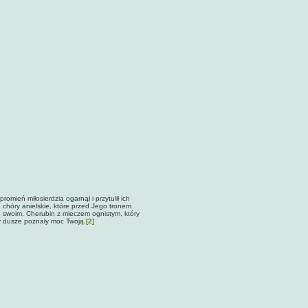
omień miłosierdzia ogarnął i przytulił ich
e chóry anielskie, które przed Jego tronem
ie swoim. Cherubin z mieczem ognistym, który
by dusze poznały moc Twoją.
[2]