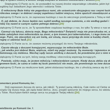
ziękujemy Ci Panie za to, że postawiłeś na naszej drodze wspaniałego człowieka, jakim był św
ogliśmy być świadkami Jego wierności i oddania Tobie.
. O miłosierny Boże który nie pogardzasz nami, ale ustawicznie obsypujesz nas swymi ła
rólestwa swego i w dobroci swojej zapełniasz ludźmi miejsca, które opuścili niewdzięczni a
ziękujemy Ci Panie za to, że zapraszasz każdego z nas do wiecznego przebywania z Tobą w nieb
. O, jak dobrze, że Jezus będzie nas sądził według naszego sumienia, a nie według gadań i
idzę Cię nawet w samym sądzie pełnego dobroci.
[20]
ziękujemy Ci Panie za to, że Ty sprawiedliwie osądzasz każdego z nas, bo tylko Ty wiesz o nas w
.
Czemuż się lękasz, dziecię moje, Boga miłosierdzia? Świętość moja nie przeszkadza mi, ab
iebie założyłem tron miłosierdzia na ziemi, a tym tronem jest tabernakulum, i z tego tronu 
wego. Patrz, nie otoczyłem się ani świtą, ani strażą, masz przystęp do mnie w każdej chwili
ragnę ci udzielać łask.
[21]
ziękujemy Ci Panie za to, że zawsze możemy przystąpić do tronu Twojego miłosierdzia.
. Często obcuję z duszami konającymi, wypraszając im miłosierdzie Boże.
, jak wielka jest dobroć Boża, większa, niżeli my pojąć możemy. Są momenty i tajemnice m
dumiewają się niebiosa. Niechaj sądy nasze umilkną o duszach, bo przedziwne jest z nimi m
ziękujemy Ci Panie za tych, którzy swoją modlitwą i obecnością wspierają konających.
.
Powiedz, córko moja, że jestem miłością i miłosierdziem samym. Kiedy dusza zbliża się d
gromem łaski, że sama w sobie tej łaski pomieścić nie może, ale promieniuje na inne dusze
ziękujemy Ci Panie za niezliczone łaski, jakimi obdarzasz każdego, kto z ufnością zwraca się do C
omentarz przed Komunią św.:
ziś zapraszam Jezusa do serca, jak miłość. Ty jesteś samą miłością. Całe niebo od Ciebie się z
ożąda Cię dusza moja, jak żąda kwiat słońca. Jezu, przyjdź spiesznie do mojego serca, bo widzisz 
u Tobie. Rozchylam kielich swego serca na przyjęcie Twojej miłości.
[24]
wielbienie po Komunii św. I: