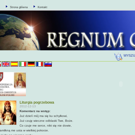
Strona główna
Kontakt
WYSZ
Liturgia pogrzebowa
2012-12-13
Komentarz na wstęp:
Już dzień mój ma się ku schyłkowi,
Już czuję wieczne odblaski Twe, Boże.
Co czuje me serce, nikt się nie dowie,
amilkną me usta w wielkiej pokorze.