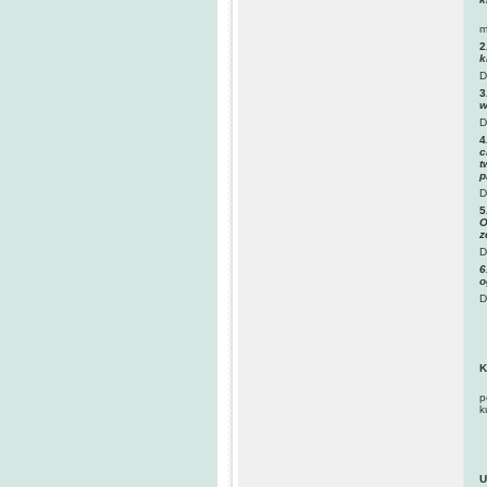
D
m
2
k
D
3
w
D
4
c
t
p
D
5
O
z
D
6
o
D
K
D
p
k
U