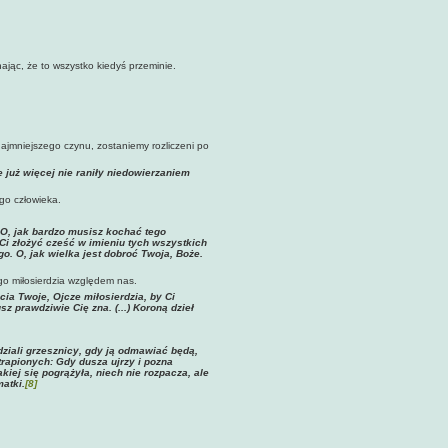
ając, że to wszystko kiedyś przeminie.
ajmniejszego czynu, zostaniemy rozliczeni po
już więcej nie raniły niedowierzaniem
go człowieka.
. O, jak bardzo musisz kochać tego
 Ci złożyć cześć w imieniu tych wszystkich
. O, jak wielka jest dobroć Twoja, Boże.
o miłosierdzia względem nas.
cia Twoje, Ojcze miłosierdzia, by Ci
sz prawdziwie Cię zna. (...) Koroną dzieł
dziali grzesznicy, gdy ją odmawiać będą,
trapionych: Gdy dusza ujrzy i pozna
iej się pogrążyła, niech nie rozpacza, ale
atki.
[8]