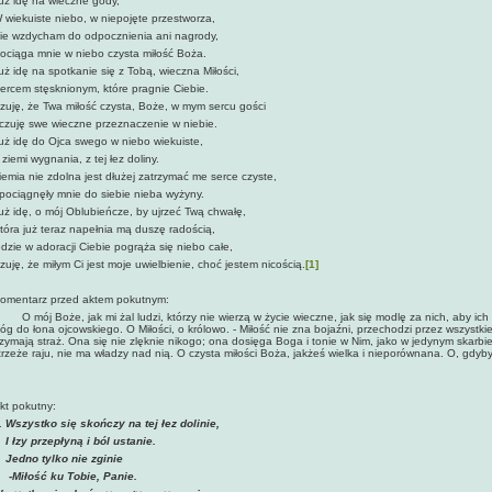
uż idę na wieczne gody,
 wiekuiste niebo, w niepojęte przestworza,
ie wzdycham do odpocznienia ani nagrody,
ociąga mnie w niebo czysta miłość Boża.
uż idę na spotkanie się z Tobą, wieczna Miłości,
ercem stęsknionym, które pragnie Ciebie.
zuję, że Twa miłość czysta, Boże, w mym sercu gości
 czuję swe wieczne przeznaczenie w niebie.
uż idę do Ojca swego w niebo wiekuiste,
 ziemi wygnania, z tej łez doliny.
iemia nie zdolna jest dłużej zatrzymać me serce czyste,
 pociągnęły mnie do siebie nieba wyżyny.
uż idę, o mój Oblubieńcze, by ujrzeć Twą chwałę,
tóra już teraz napełnia mą duszę radością,
dzie w adoracji Ciebie pogrąża się niebo całe,
zuję, że miłym Ci jest moje uwielbienie, choć jestem nicością.
[1]
omentarz przed aktem pokutnym:
 mój Boże, jak mi żal ludzi, którzy nie wierzą w życie wieczne, jak się modlę za nich, aby ich pr
óg do łona ojcowskiego. O Miłości, o królowo. - Miłość nie zna bojaźni, przechodzi przez wszystki
rzymają straż. Ona się nie zlęknie nikogo; ona dosięga Boga i tonie w Nim, jako w jedynym skarb
trzeże raju, nie ma władzy nad nią. O czysta miłości Boża, jakżeś wielka i nieporównana. O, gdy
kt pokutny:
.
Wszystko się skończy na tej łez dolinie,
 łzy przepłyną i ból ustanie.
edno tylko nie zginie
Miłość ku Tobie, Panie.