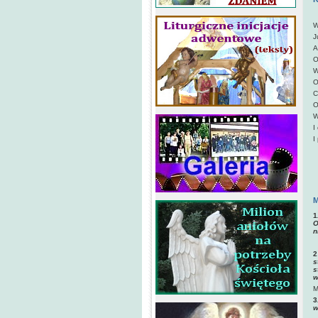
O
W
J
A
O
W
O
C
O
W
I
I
M
1
O
n
2
s
s
w
M
3
w