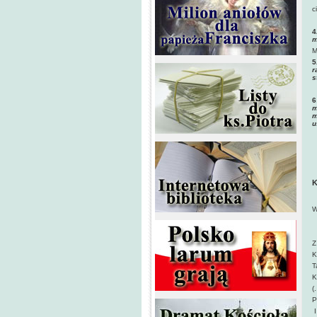
M
c
4
m
M
5
r
s
6
m
m
u
K
Z
W
T
I
Z
K
T
K
(
P
I