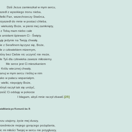
ziś Jezus zamieszkał w mym sercu,
szedł z wysokiego tronu nieba,
ielki Pan, wszechrzeczy Stwórca,
rzyszedł do mnie w postaci chleba.
 wiekuisty Boże, w piersi mej zamknięty,
 z Tobą mam niebo całe
 z aniołami śpiewam Ci - Święty.
yję jedynie na Twoją chwałę.
ie z Serafinem łączysz się, Boże,
le z człowiekiem mizernym,
tóry bez Ciebie nic uczynić nie może,
le Tyś dla człowieka zawsze miłosierny.
e serce jest Ci mieszkaniem ­
 Królu wiecznej chwały,
anuj w mym sercu i króluj w nim
ako w pałacu wspaniałym.
 wielki, niepojęty Boże,
tóryś raczył tak się uniżyć,
ześć Ci oddaję w pokorze
 błagam, abyś mnie raczył zbawić.
[25]
wielbienie po Komunii św. II:
ezu utajony, życie mej duszy,
rzedmiocie mojego gorącego pożądania,
ic mi miłości Twojej w sercu nie przygłuszy,