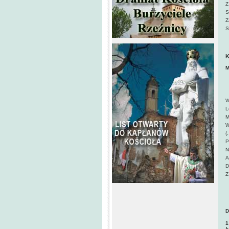
Z
S
Z
S
Z
K
M
B
B
A
W
L
M
W
(
P
N
A
D
Z
N
A
D
1
k