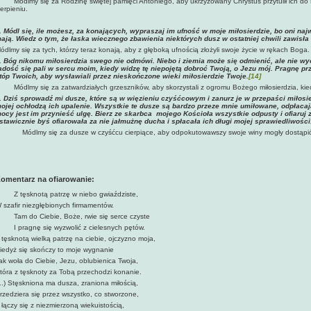
ódlmy się za Rodzinę świętej pamięci Antoniego, aby ukrzyżowany Chrystus przytulił ich do sw
ierpieniu.
. Módl się, ile możesz, za konających, wypraszaj im ufność w moje miłosierdzie, bo oni najw
ają. Wiedz o tym, że łaska wiecznego zbawienia niektórych dusz w ostatniej chwili zawisła 
ódlmy się za tych, którzy teraz konają, aby z głęboką ufnością złożyli swoje życie w rękach Boga.
.
Bóg nikomu miłosierdzia swego nie odmówi. Niebo i ziemia może się odmienić, ale nie wyc
adość się pali w sercu moim, kiedy widzę tę niepojętą dobroć Twoją, o Jezu mój. Pragnę p
tóp Twoich, aby wysławiali przez nieskończone wieki miłosierdzie Twoje.
[14]
Módlmy się za zatwardziałych grzeszników, aby skorzystali z ogromu Bożego miłosierdzia, kied
.
Dziś sprowadź mi dusze, które są w więzieniu czyśćcowym i zanurz je w przepaści miłosie
ojej ochłodzą ich upalenie. Wszystkie te dusze są bardzo przeze mnie umiłowane, odpłacają
ocy jest im przynieść ulgę. Bierz ze skarbca mojego Kościoła wszystkie odpusty i ofiaruj z
stawicznie byś ofiarowała za nie jałmużnę ducha i spłacała ich długi mojej sprawiedliwości
Módlmy się za dusze w czyśćcu cierpiące, aby odpokutowawszy swoje winy mogły dostąpi
omentarz na ofiarowanie:
 tęsknotą patrzę w niebo gwiaździste,
 szafir niezgłębionych firmamentów.
am do Ciebie, Boże, rwie się serce czyste
 pragnę się wyzwolić z cielesnych pętów.
 tęsknotą wielką patrzę na ciebie, ojczyzno moja,
iedyż się skończy to moje wygnanie ­
ak woła do Ciebie, Jezu, oblubienica Twoja,
tóra z tęsknoty za Tobą przechodzi konanie.
...) Stęskniona ma dusza, zraniona miłością,
rzedziera się przez wszystko, co stworzone,
 łączy się z niezmierzoną wiekuistością,