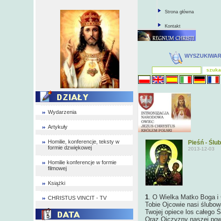
Strona główna
Kontakt
WYSZUKIWA
Wydarzenia
Artykuły
Homilie, konferencje, teksty w
Pieśń - Ślu
formie dzwiękowej
2013-12-03
Homilie konferencje w formie
filmowej
Książki
1
. O Wielka Matko Boga i
CHRISTUS VINCIT - TV
Tobie Ojcowie nasi ślubowa
Twojej opiece los całego 
Oraz Ojczyzny naszej powi