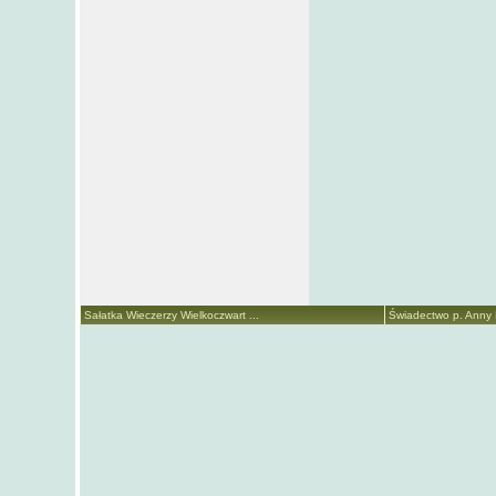
Sałatka Wieczerzy Wielkoczwart ...
Świadectwo p. Anny M