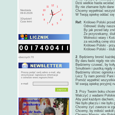
Dziś wielkie hasła wciela
12
By nie złamane było dane
11
1
Niedziela
Chcemy wypełniać wszystk
10
2
AM
09-8-2026
W Twoją opiekę oddać się
niedziela
9
3
32tydzień
8
4
Czas letni
Ref:
Królowo Polski prze
7
5
6
Odnowić śluby nasze
By jak przed laty znó
Że przyrzekamy, ślub
Wolności wiary i Kośc
za wszelką cenę strze
Królowo Polski - przy
Królowo Polski - ślub
2
. Będziemy bronić każdej
obecnych:70
By daru łaski nigdy nie str
Będziemy czuwać, by koł
Smutkiem i pustką nigdy ni
Będziemy strzec ogniska
Proszę podać swój adres e-mail, aby
otrzymywać najnowsze informacje
Lecz Ty nam pomóż Pani i
o serwisie www.regnumchristi
Pomóż wypełnić wszystkie
W swoją opiekę przyjmij n
e-mail
3
. Przy Twoim boku chcem
Walczyć z wadami Polski
Aby pod każdym dachem, 
Nie było płaczu i nie było 
Chcemy żyć zawsze w zgod
Chcemy, by miłość wokół 
Chcemy Maryjo, aby Polsk