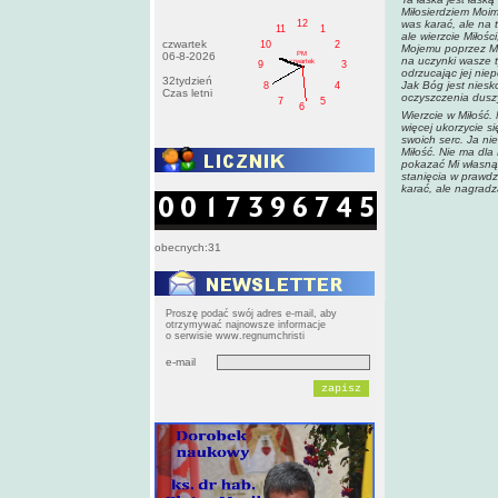
Miłosierdziem Moim
12
was karać, ale na 
11
1
ale wierzcie Miłośc
czwartek
10
2
Mojemu poprzez Moj
PM
06-8-2026
na uczynki wasze ty
czwartek
9
3
odrzucając jej nie
32tydzień
Jak Bóg jest niesk
8
4
Czas letni
oczyszczenia dusz
7
5
6
Wierzcie w Miłość.
więcej ukorzycie si
swoich serc. Ja ni
Miłość. Nie ma dla 
pokazać Mi własną 
stanięcia w prawdz
karać, ale nagradz
obecnych:31
Proszę podać swój adres e-mail, aby
otrzymywać najnowsze informacje
o serwisie www.regnumchristi
e-mail