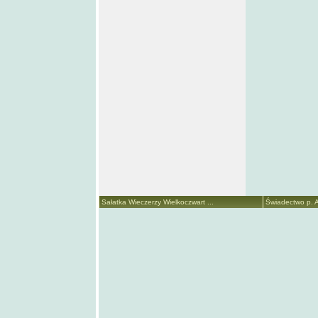
Sałatka Wieczerzy Wielkoczwart ...
Świadectwo p. A