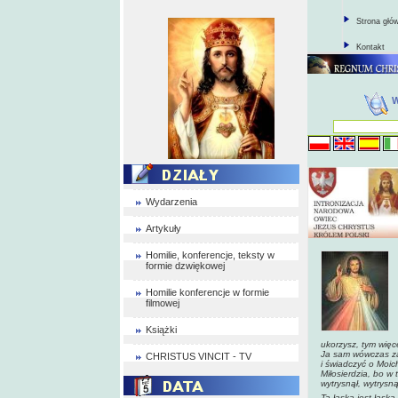
Strona głó
Kontakt
Wydarzenia
Artykuły
Homilie, konferencje, teksty w
formie dzwiękowej
Homilie konferencje w formie
filmowej
Książki
ukorzysz, tym więc
Ja sam wówczas zam
CHRISTUS VINCIT - TV
i świadczyć o Moic
Miłosierdzia, bo w
wytrysnął, wytrysną
Ta łaska jest łaską