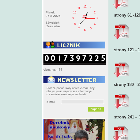
12
11
1
Piątek
10
2
strony 61 -12
AM
07-8-2026
pištek
9
3
32tydzień
8
4
Czas letni
7
5
6
strony 121 - 
obecnych:44
strony 180 - 
Proszę podać swój adres e-mail, aby
otrzymywać najnowsze informacje
o serwisie www.regnumchristi
e-mail
strony 241 - 