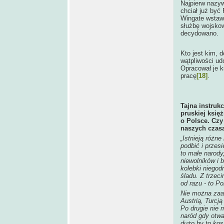
Najpierw nazyw
chciał już być
Wingate wstawi
służbę wojskow
decydowano.
Kto jest kim, 
wątpliwości u
Opracował je k
pracę
[18]
.
Tajna instruk
pruskiej księż
o Polsce. Czy 
naszych czas
„Istnieją różn
podbić i przesi
to małe narod
niewolników i b
kolebki niegod
śladu. Z trzeci
od razu - to Po
Nie można zaan
Austrią, Turcj
Po drugie nie 
naród gdy otwa
dużo by to kos