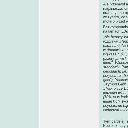
Ale przemysł m
naganiacza, or
dramatyzmu opo
wszystko, co ta
mówiło przed w
Bezkompromiso
na łamach
„Do
„Nie będący ka
rozprawy „Pedof
pada na 0,3% k
w środowisku 
większa (10%)
gazety priwiśl
kleru". Widocz
standardy. Par
pedofilach) ja
przydomek „bes
gaci"), Yaako
Szymon Gabi, 
Shapiro czy El
jedzenia własn
(10% to w końc
judajskich, ty
psychiczne bąd
cichosza! międ
Tym bardziej, 
Popiołek, czy 