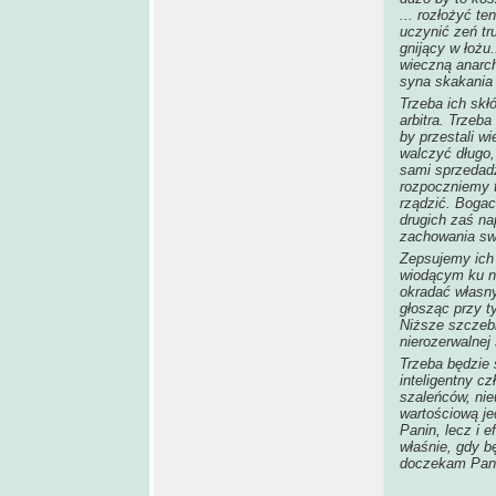
... rozłożyć te
uczynić zeń tru
gnijący w łożu
wieczną anarch
syna skakania 
Trzeba ich skłó
arbitra. Trzeb
by przestali w
walczyć długo,
sami sprzedadz
rozpoczniemy t
rządzić. Boga
drugich zaś na
zachowania sw
Zepsujemy ich 
wiodącym ku ni
okradać własny 
głosząc przy t
Niższe szczeb
nierozerwalnej 
Trzeba będzie 
inteligentny c
szaleńców, nie
wartościową je
Panin, lecz i 
właśnie, gdy b
doczekam Pani