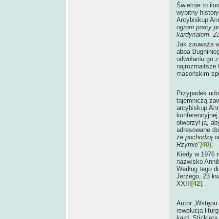
Świetnie to ilu
wybitny histor
Arcybiskup Anni
ogrom pracy pr
kardynałem. Za
Jak zauważa w
abpa Bugninieg
odwołaniu go z
najrozmaitsze t
masońskim spi
Przypadek udow
tajemniczą zaw
arcybiskup Ann
konferencyjnej
otworzył ją, a
adresowane d
że pochodzą o
Rzymie"
[40]
.
Kiedy w 1976 r
nazwisko Anni
Według tego do
Jerzego, 23 kw
XXIII
[42]
.
Autor „Wstępu 
rewolucja litu
kard. Stickler