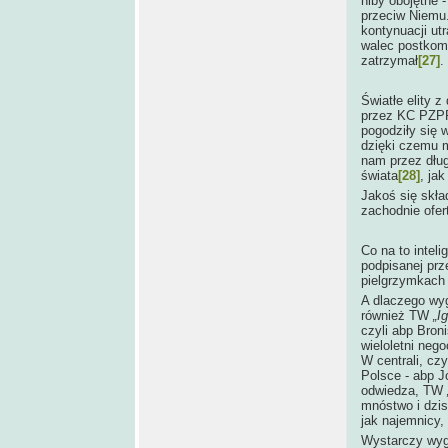
niby obojętne 
przeciw Niemu.
kontynuacji ut
walec postkomu
zatrzymał
[27]
.
Światłe elity 
przez KC PZPR,
pogodziły się 
dzięki czemu 
nam przez dług
świata
[28]
, ja
Jakoś się skład
zachodnie ofer
Co na to intel
podpisanej prz
pielgrzymkach 
A dlaczego wyg
również TW
„I
czyli abp Bro
wieloletni neg
W centrali, cz
Polsce - abp J
odwiedza, TW
mnóstwo i dzisi
jak najemnicy, 
Wystarczy wyg