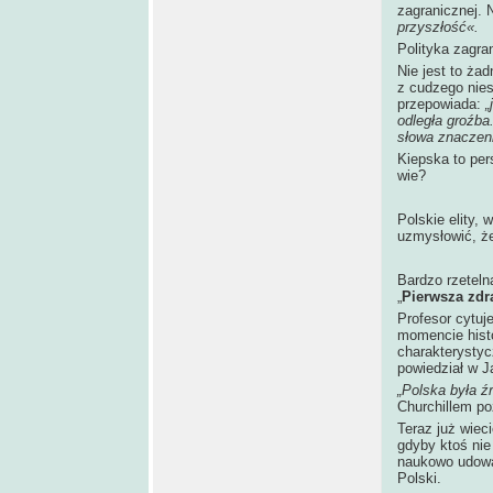
zagranicznej. 
przyszłość«.
Polityka zagra
Nie jest to ża
z cudzego nies
przepowiada:
„
odległa groźba
słowa znaczen
Kiepska to per
wie?
Polskie elity, 
uzmysłowić, że
Bardzo rzeteln
„
Pierwsza zdr
Profesor cytuj
momencie histor
charakterysty
powiedział w J
„Polska była ź
Churchillem po
Teraz już wiec
gdyby ktoś nie
naukowo udowad
Polski.