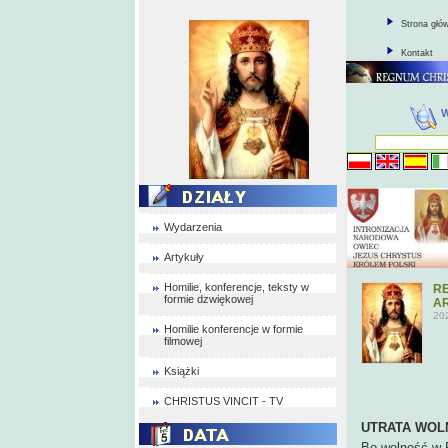
Strona głó
Kontakt
Wydarzenia
Artykuły
Homilie, konferencje, teksty w
RE
formie dzwiękowej
AR
20
Homilie konferencje w formie
filmowej
Książki
CHRISTUS VINCIT - TV
UTRATA WOL
Bo wolność w 