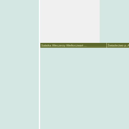
Sałatka Wieczerzy Wielkoczwart ...
Świadectwo p. A