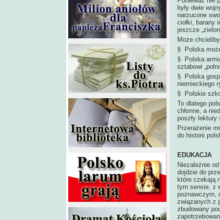
Ponieważ nie 
były dwie wojny
narzucone swoj
ciołki, barany
jeszcze „zielon
Może chcieliby
§ Polska może 
§ Polska armi
sztabowi „pol
§ Polska gospo
niemieckiego r
§ Polskie szko
To dlatego pol
chłonne, a nie
poszły lektury
Przerażenie m
do historii pol
EDUKACJA
Niezależnie od
dojdzie do prz
które czekają n
tym sensie, z 
poznawczym, m
związanych z p
zbudowany pod
zapotrzebowan