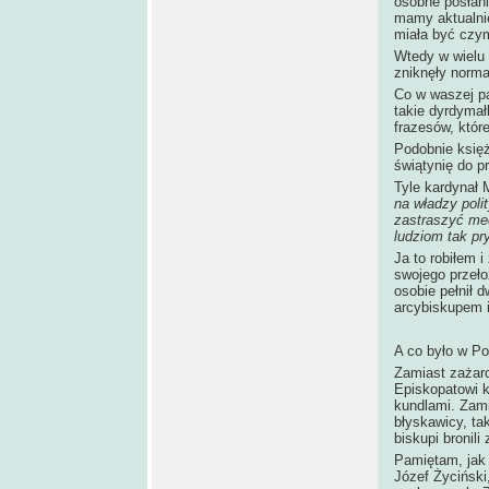
osobne posłani
mamy aktualnie
miała być czym
Wtedy w wielu 
zniknęły norma
Co w waszej pa
takie dyrdymał
frazesów, któr
Podobnie księża
świątynię do pr
Tyle kardynał 
na władzy poli
zastraszyć med
ludziom tak pr
Ja to robiłem 
swojego przeło
osobie pełnił 
arcybiskupem 
A co było w P
Zamiast zażarc
Episkopatowi k
kundlami. Zami
błyskawicy, ta
biskupi bronili
Pamiętam, jak 
Józef Życiński