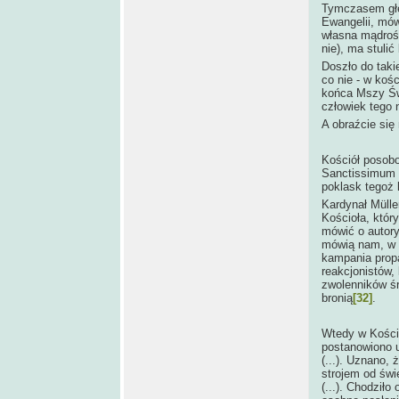
Tymczasem głęb
Ewangelii, mów
własna mądrość
nie), ma stulić
Doszło do taki
co nie - w kośc
końca Mszy Świę
człowiek tego ni
A obraźcie się
Kościół posobo
Sanctissimum i
poklask tegoż 
Kardynał Mülle
Kościoła, któr
mówić o autory
mówią nam, w 
kampania prop
reakcjonistów,
zwolenników ś
bronią
[32]
.
Wtedy w Kości
postanowiono u
(...). Uznano, 
strojem od świe
(...). Chodził