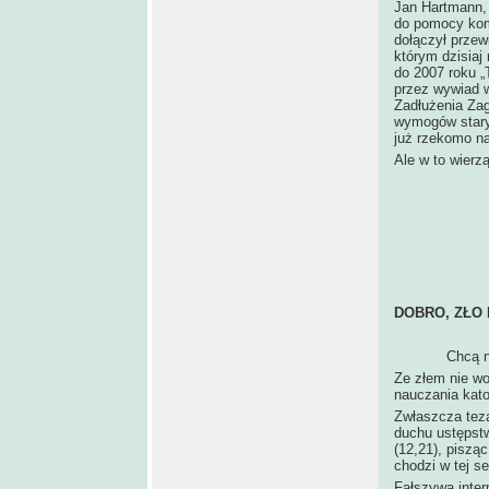
Jan Hartmann, 
do pomocy komp
dołączył prze
którym dzisiaj
do 2007 roku „
przez wywiad 
Zadłużenia Za
wymogów staryc
już rzekomo n
Ale w to wierzą
DOBRO, ZŁO 
Chcą nas wyz
Ze złem nie wo
nauczania katol
Zwłaszcza teza
duchu ustępstw
(12,21), piszą
chodzi w tej se
Fałszywa inter