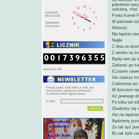
pokolenia naszy
12
11
1
unikalną, choć
czwartek
10
2
Poeta Kornel F
PM
06-8-2026
czwartek
9
3
W państwie tot
32tydzień
8
4
Czas letni
Wolność
7
5
6
Nie będzie na
Nagle
Z dnia na dzie
Z wtorku na śr
Będą nam jej s
Zabierać po k
obecnych:46
(Czasem nawe
Ale zawsze mni
Codziennie po 
Proszę podać swój adres e-mail, aby
W ilościach n
otrzymywać najnowsze informacje
o serwisie www.regnumchristi
Aż pewnego dn
e-mail
Po kilku lub ki
Zbudzimy się w
Ale nie będzie
Będziemy prze
Że tak być po
Bo tak było z