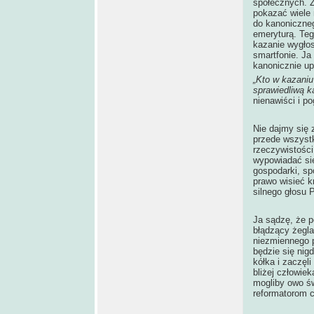
społecznych. Z
pokazać wiele
do kanoniczneg
emeryturą. Teg
kazanie wygłos
smartfonie. J
kanonicznie u
„Kto w kazaniu
sprawiedliwą k
nienawiści i p
Nie dajmy się 
przede wszystk
rzeczywistości
wypowiadać się 
gospodarki, sp
prawo wisieć k
silnego głosu 
Ja sądzę, że p
błądzący żeglar
niezmiennego p
będzie się nig
kółka i zaczęl
bliżej człowie
mogliby owo św
reformatorom c