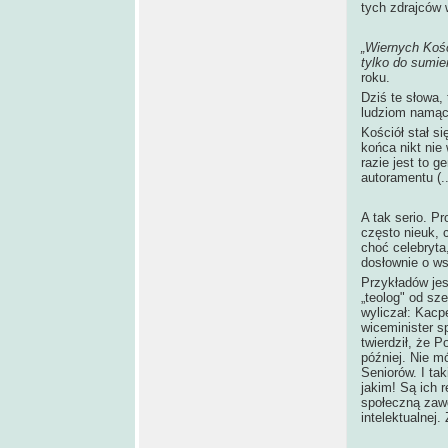
tych zdrajców 
„Wiernych Koś
tylko do sumie
roku.
Dziś te słowa, 
ludziom namąc
Kościół stał si
końca nikt nie
razie jest to 
autoramentu (..
A tak serio. Pr
często nieuk, 
choć celebryta
dosłownie o ws
Przykładów jes
„teolog" od sze
wyliczał: Kacp
wiceminister s
twierdził, że 
później. Nie mó
Seniorów. I tak
jakim! Są ich 
społeczną zawd
intelektualnej