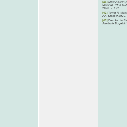
[41]
Most Asked Qu
Marshall,
INFILTRA
2020, s. 122.
[42]
Taylor R. Mars
AA, Kraków 2020, 
[43]
Dom Alcuin Re
Annibale Bugnini i 