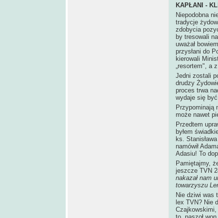
KAPŁANI - K
Niepodobna ni
tradycje żydow
zdobycia pozycj
by tresowali n
uważał bowiem,
przysłani do P
kierowali Mini
„resortem", a 
Jedni zostali p
drudzy Żydowie
proces trwa na
wydaje się być
Przypominają n
może nawet pi
Przedtem upra
byłem świadkiem
ks. Stanisława
namówił Adama 
Adasiu! To dopi
Pamiętajmy, że
jeszcze TVN 2
nakazał nam u
towarzyszu Len
Nie dziwi was 
lex TVN? Nie d
Czajkowskimi, 
to „paszoł won