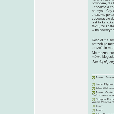
powodem, dla 
- chodziło o c
na myśli. Czy 
znacznie gors
zobowiązuje do
jest ta książk
faktu, że zost
w najnowszych 
Kościół ma swo
potrzebuje me
szczęście ma R
Nie można inte
mówił: błogosł
„Nie daj się z
[1]
Tomasz Somme
III.
[2]
Kornel Filipowi
[3]
Adam Wielomsk
[4]
Tomasz Cukiern
Bartoszewiczem, 
[5]
Grzegorz Kuch
Tyrania Postępu,
W
[6]
Tamże.
[7]
Tamże.