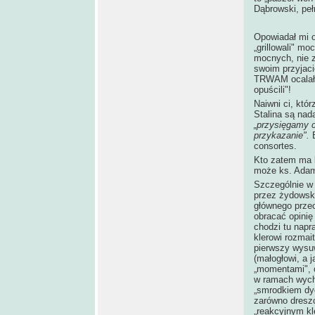
Dąbrowski, peł
Opowiadał mi o
„grillowali" m
mocnych, nie z
swoim przyjaci
TRWAM ocalały
opuścili"!
Naiwni ci, któ
Stalina są nada
„przysięgamy c
przykazanie".
consortes.
Kto zatem ma 
może ks. Adam
Szczególnie w
przez żydowsk
głównego przec
obracać opinię
chodzi tu napr
klerowi rozmai
pierwszy wysu
(małogłowi, a 
„momentami", c
w ramach wych
„smrodkiem dy
zarówno dreszc
„reakcyjnym kl