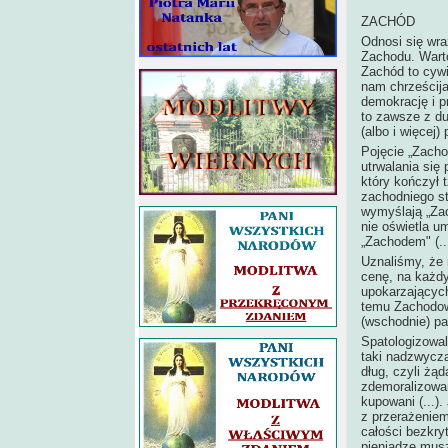
ZACHÓD
Odnosi się wraż
Zachodu. Wart
Zachód to cywi
nam chrześcija
demokrację i p
to zawsze z du
(albo i więcej) p
Pojęcie „Zachod
utrwalania się
który kończył 
zachodniego sta
wymyślają „Zac
nie oświetla u
„Zachodem" (...
Uznaliśmy, że 
cenę, na każdy
upokarzających
temu Zachodowi
(wschodnie) p
Spatologizowal
taki nadzwycz
dług, czyli żą
zdemoralizowan
kupowani (...)
z przerażenie
całości bezkr
pieniądze musz