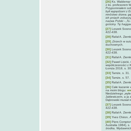
[26]
Ks. Waldemar 
z ks. profesorem 
Przypomniałem sob
byli wypędzani z Eu
mnóstwo drzew, gęs
ich pniach zobaczyli
nazwa Polski - „Tu 
gościny. Tę hagga
[27]
Leszek Sosno
422-438.
[28]
Rafał A. Ziemk
[29]
„Grzech w suta
duchownych.
[30]
Leszek Sosno
422-438.
[31]
Rafał A. Ziemk
[32]
Paweł Lisicki,
współczesności z 
Łomża 2018, s. 30
[33]
Tamże, s. 31.
[34]
Tamże, s. 57.
[35]
Rafał A. Ziemk
[36]
Całe kazanie w
na moim blogu:
ww
Niedzielnego „wyle
Jaklewiczem, a ja
Dąbrowski musiał ro
[37]
Leszek Sosno
422-438.
[38]
Rafał A. Ziemk
[39]
Yves Chiron,
A
[40]
Piers Compto
Australia 1984), s.
środka,
Wydawnictw