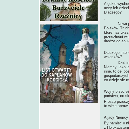
A gdzie wychow
uczy ich dziec
Dlaczego?
Nowa podstaw
Polaków. Trudn
które nas uksz
przeszłości wł
drodze do anul
Dlaczego intel
wniosków?
Dziś inne są 
Niemcy, jako j
inne, to cel p
gospodarczych 
co dzieje się 
Wojny przecież
państwo, co sk
Proszę przecz
to wiele spraw 
A jacy Niemcy 
By pamięć o ni
z Holokaustem 