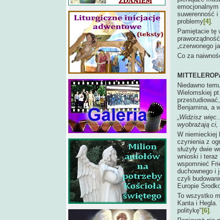
emocjonalnym j
suwerenność i 
problemy
[4]
.
Pamiętacie tę 
praworządność?
„czerwonego jad
Co za naiwność
MITTELEROP
Niedawno temu
Wielomskiej pt
przestudiować, 
Benjamina, a 
„Widzisz więc.
wyobrażają ci, 
W niemieckiej 
czynienia z o
służyły dwie wo
wnioski i tera
wspomnieć Fri
duchownego i j
czyli budowani
Europie Środk
To wszystko ma
Kanta i Hegla.
politykę"
[6]
.