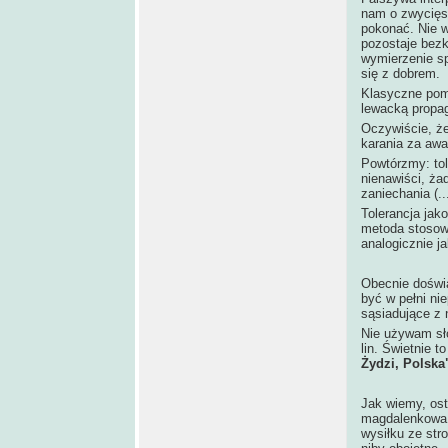
nam o zwycięs
pokonać. Nie w
pozostaje bezk
wymierzenie sp
się z dobrem.
Klasyczne pomi
lewacką propa
Oczywiście, że
karania za awa
Powtórzmy: tol
nienawiści, ż
zaniechania (...
Tolerancja jako
metoda stosowa
analogicznie ja
Obecnie doświ
być w pełni ni
sąsiadujące z 
Nie używam sł
lin. Świetnie 
Żydzi, Polska
Jak wiemy, ost
magdalenkowa,
wysiłku ze str