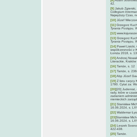
[8]
Adam Sosnows
42.
[9]
Jakub Zgierski,
Collegium Intermar
Najwyższy Czas, nr
[10]
Józef Wieczor
[11]
Grzegorz Kuc
Tyrania Postępu,
W
[12]
www.ksjurasze
[13]
Grzegorz Kuc
Tyrania Postępu,
W
[14]
Paweł Lisicki,
współczesności z 
Łomża 2018, s. 13
[15]
Andrzej Nowa
Literackie, Kraków
[16]
Tamże, s. 12
[17]
Tamże, s. 236
[18]
Abp Józef Gaw
[19]
Z listu carycy 
1780. Cytat za: W
[20]
[20] Judenrat,
rady, które w czas
zadaniem administ
niemieckich zarząd
[21]
Stanisław Mic
16.06.2024, s. LX
[22]
Waldemar Łys
[23]
Stanisław Mich
16.06.2024, s. LX
[24]
Leszek Sosno
422-438.
[25]
Tamże.