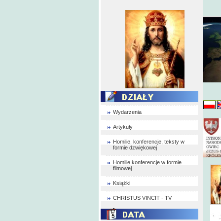
Wydarzenia
Artykuły
Homilie, konferencje, teksty w
formie dzwiękowej
Homilie konferencje w formie
filmowej
Książki
CHRISTUS VINCIT - TV