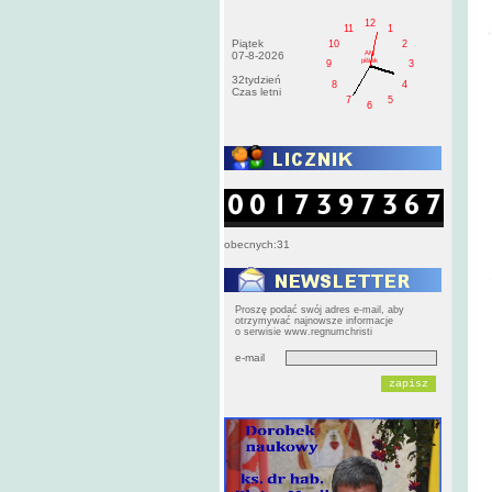
12
11
1
Piątek
10
2
AM
07-8-2026
pištek
9
3
32tydzień
8
4
Czas letni
7
5
6
obecnych:31
Proszę podać swój adres e-mail, aby
otrzymywać najnowsze informacje
o serwisie www.regnumchristi
e-mail