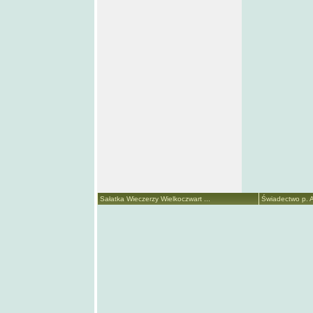
Sałatka Wieczerzy Wielkoczwart ...
Świadectwo p. A