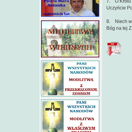
7. O Królu P
Uczyńcie Po
8. Niech wsz
Bóg na tej Z