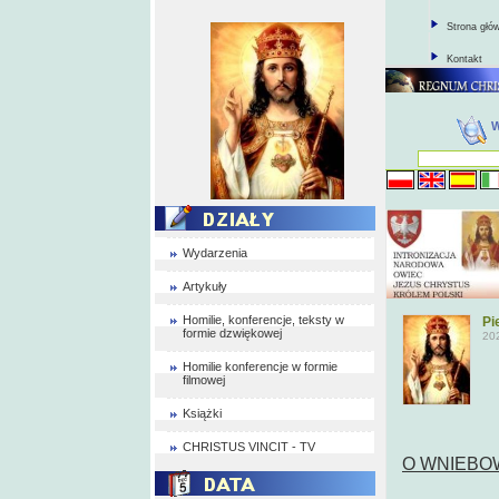
Strona głó
Kontakt
Wydarzenia
Artykuły
Homilie, konferencje, teksty w
Pi
formie dzwiękowej
20
Homilie konferencje w formie
filmowej
Książki
CHRISTUS VINCIT - TV
O WNIEBO