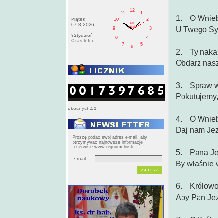
12
11
1
1. O Wniebo
Piątek
10
2
AM
07-8-2026
pištek
U Twego Syn
9
3
32tydzień
8
4
Czas letni
7
5
6
2. Ty nakaz
Obdarz nasz
3. Spraw wi
Pokutujemy, 
obecnych:51
4. O Wniebo
Daj nam Jez
Proszę podać swój adres e-mail, aby
otrzymywać najnowsze informacje
o serwisie www.regnumchristi
5. Pana Jez
e-mail
By właśnie w
6. Królowo P
Aby Pan Jez