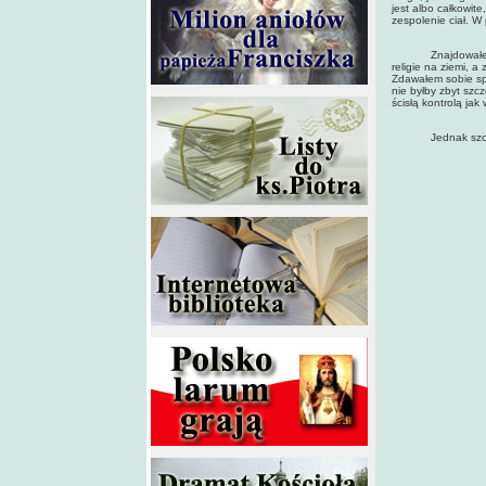
jest albo całkowite
zespolenie ciał. W
Znajdowałem się w
religie na ziemi, 
Zdawałem sobie spr
nie byłby zbyt szc
ścisłą kontrolą jak
Jednak szczytem 