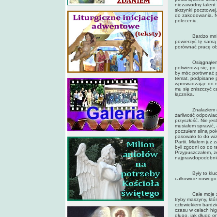
niezawodny talent
skrzynki pocztowej
do zakodowania. 
poleceniu.
Bardzo mnie to z
powierzyć tę samą 
porównać pracę o
Osiągnąłem w pe
potwierdzą się, po 
by móc porównać p
temat, podpisane p
wprowadzając do mo
mu się zniszczyć 
łącznika.
Znalazłem go wśr
żarliwość odpowia
przyszłość. Nie je
musiałem sprawić,
poczułem silną pok
pasowało to do wi
Partii. Miałem już 
byli zgodni co do 
Przypuszczałem, ż
najprawdopodobnie
Były to kluczowe
całkowicie nowego 
Całe moje życie 
tryby maszyny, któ
człowiekiem bardz
czasu w celach hig
długo, jak długo o