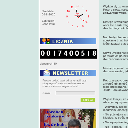
12
Wydaje się ze wsz
11
1
Pewne słowa należ
Niedziela
10
2
zagwarantowanie, ż
PM
09-8-2026
niedziela
9
3
32tydzień
Dlatego stworzenie
8
4
Czas letni
wszelkie nauki reli
7
5
6
dwa lub trzy pokol
Na chwilę obecną n
spotkanie braci i 
które zastąpi przes
Słowo „miłosierdzi
po twardym gruncie
dwuznacznościami 
obecnych:80
Muszę przyznać, ż
dwuznaczności, jak
Podczas przygoto
Proszę podać swój adres e-mail, aby
otrzymywać najnowsze informacje
zmienić lub znieść
o serwisie www.regnumchristi
moje przekonania. 
„cuda", dokonywan
e-mail
Wyjaśniłem jej, że 
własnym wymysłem.
- Wszystko, czego 
rozumiem, dlaczego
- Nie pojmujesz te
Niebios. W ogóle n
- Nie wymyśliłaś te
- Nie - odparła - T