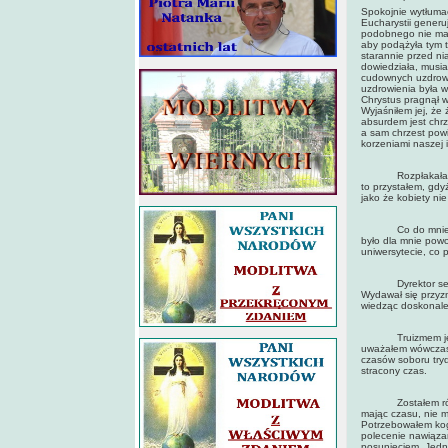
Spokojnie wytłumac
Eucharystii generu
podobnego nie ma m
aby podążyła tym 
starannie przed ni
dowiedziała, musia
cudownych uzdrowi
uzdrowienia była w
Chrystus pragnął w
Wyjaśniłem jej, że 
absurdem jest chrz
a sam chrzest pow
korzeniami naszej i
Rozpłakała się i 
to przystałem, gdy
jako że kobiety ni
Co do mnie, byłe
było dla mnie pow
uniwersytecie, co 
Dyrektor seminar
Wydawał się przyz
wiedząc doskonale,
Truizmem jest tw
uważałem wówczas K
czasów soboru tryd
stracony czas.
Zostałem również
mając czasu, nie 
Potrzebowałem kog
polecenie nawiąza
posunięciem. Jed