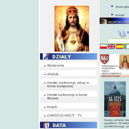
Strona głó
Kontakt
Wydarzenia
Artykuły
Homilie, konferencje, teksty w
formie dzwiękowej
Homilie konferencje w formie
filmowej
Książki
CHRISTUS VINCIT - TV
muszą udzielać sła
upadkiem. W świetl
upośledzonego, pr