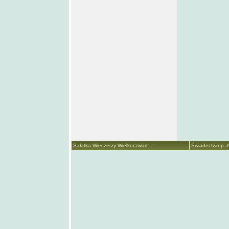
Sałatka Wieczerzy Wielkoczwart ...
Świadectwo p. A