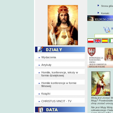
Strona głó
Kontakt
Wydarzenia
Artykuły
Homilie, konferencje, teksty w
formie dzwiękowej
Homilie konferencje w formie
filmowej
Książki
Wolą jest zostać W
Moją? Powiedziałe
CHRISTUS VINCIT - TV
chcę zostać uroc
Nie jest Moją Wol
człowieczego Ciał
samo Serce tylko, 