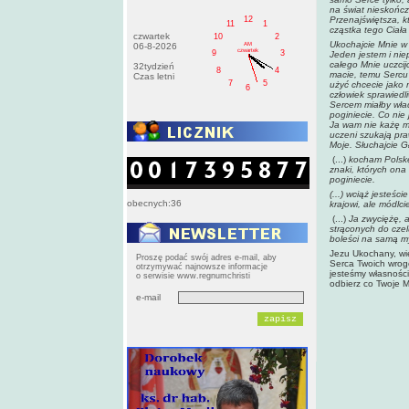
na świat nieskończo
12
Przenajświętsza, kt
11
1
cząstka tego Ciała
czwartek
10
2
Ukochajcie Mnie w 
AM
06-8-2026
czwartek
9
3
Jeden jestem i nie
całego Mnie uczcij
32tydzień
8
4
macie, temu Sercu 
Czas letni
7
5
użyć chcecie jako
6
człowiek sprawiedl
Sercem miałby wła
poginiecie. Co nie
Ja wam nie każę my
uczeni szukają pra
Moje. Słuchajcie 
(...)
kocham Polskę, 
znaki, których ona
poginiecie.
(...) wciąż jesteśc
obecnych:36
krajowi, ale módlci
(...)
Ja zwyciężę, a
strąconych do czel
boleści na samą m
Jezu Ukochany, wiem
Proszę podać swój adres e-mail, aby
Serca Twoich wrog
otrzymywać najnowsze informacje
jesteśmy własności
o serwisie www.regnumchristi
odbierz co Twoje M
e-mail