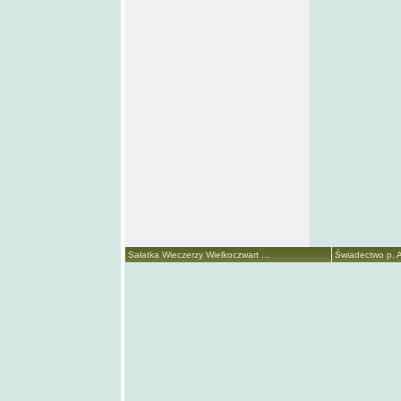
Sałatka Wieczerzy Wielkoczwart ...
Świadectwo p. A