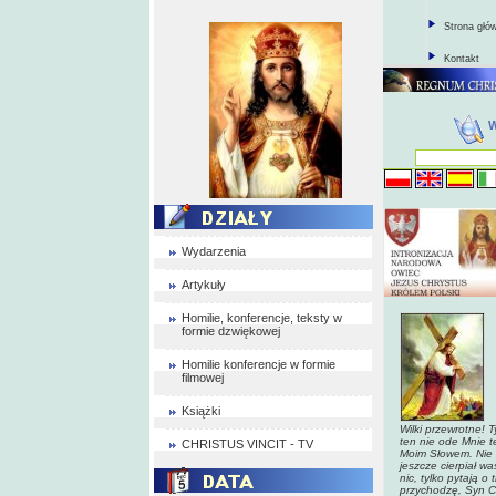
Strona głó
Kontakt
Wydarzenia
Artykuły
Homilie, konferencje, teksty w
formie dzwiękowej
Homilie konferencje w formie
filmowej
Książki
Wilki przewrotne! 
ten nie ode Mnie t
CHRISTUS VINCIT - TV
Moim Słowem. Nie 
jeszcze cierpiał w
nic, tylko pytają o
przychodzę, Syn Cz