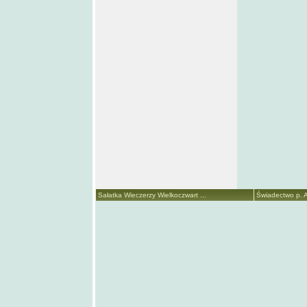
Sałatka Wieczerzy Wielkoczwart ...
Świadectwo p. A