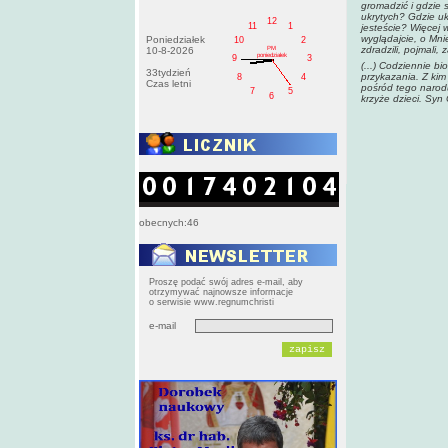
gromadzić i gdzie 
ukrytych? Gdzie uk
12
11
1
jesteście? Więcej 
wyglądajcie, o Mni
Poniedziałek
10
2
zdradzili, pojmali,
PM
10-8-2026
poniedziałek
9
3
(...) Codziennie b
33tydzień
przykazania. Z ki
8
4
Czas letni
pośród tego narodu.
7
5
6
krzyże dzieci. Syn
obecnych:46
Proszę podać swój adres e-mail, aby
otrzymywać najnowsze informacje
o serwisie www.regnumchristi
e-mail