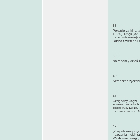
38.
Pójdźcie za Mną, a 
19-20). Dziękując 
natychmiastowej o
Ducha Świętego i 
39.
Na radosny dzień D
40.
Serdeczne życzenia
41.
Czcigodny księże J
zdrowia, wszelkich
ciężki trud. Dzięku
nadziei i miłości.
42.
„Z tej właśnie prz
nałożenia moich rą
Wiedź mnie drogą 