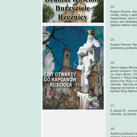
14.
Księże Piotrze, ki
chwile, kiedy z wi
kapłańskiej, niech 
pracy, tak niełatw
pięknej miłości ni
15.
Księże Piotrze! Ni
pierwotną gorliwoś
16.
Niech święty Micha
przed wrogami. Czc
na Jego słowa: „Pó
Razem z Tobą dzię
dobry Pan Bóg z n
zdrowie. Niechaj w
sięgnął szczęścia w
będzie Bóg miłośc
17.
Z okazji 25 - rocz
zdrowia, szczęścia
18.
Srebrny jubileusz 
pięknie pokazujesz