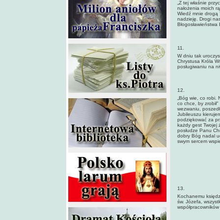
„Z tej właśnie prz
nałożenia moich rą
Wiedź mnie drogą 
nadzieję. Drogi na
Błogosławieństwa 
11.
W dniu tak uroczys
Chrystusa Króla Ws
posługiwaniu na ni
12.
„Bóg wie, co robi.
co chce, by zrobił
wezwaniu, poszedłe
Jubileuszu kieruje
podziękować za prz
każdy gest Twojej 
posłudze Panu Chry
dobry Bóg nadal ud
swym sercem wspier
13.
Kochanemu księdzu 
św. Józefa, wszystk
współpracowników w