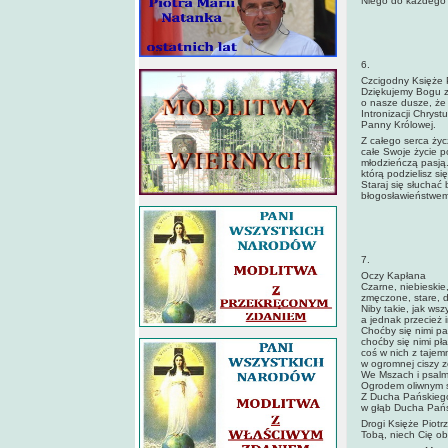
Niego do każdego c
6.
Czcigodny Księże P
Dziękujemy Bogu za
o nasze dusze, że
Intronizacji Chryst
Panny Królowej.
Z całego serca życ
całe Swoje życie p
młodzieńczą pasją.
którą podzielisz s
Staraj się słuchać
błogosławieństwem
7.
Oczy Kapłana
Czarne, niebieskie,
zmęczone, stare, d
Niby takie, jak wszy
a jednak przecież 
Choćby się nimi pat
choćby się nimi pła
coś w nich z tajem
w ogromnej ciszy z
We Mszach i psalm
Ogrodem oliwnym s
Z Ducha Pańskieg
w głąb Ducha Pańs
Drogi Księże Piotr
Tobą, niech Cię ob