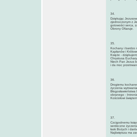
34.
Dziękując Jezusowi
zjednoczonym z Je
gotowości serca, 
Obrony Ofiaruje.
35.
Kochany i bardzo n
Kapłanów i Królowej
Księże - dziękujem
Chrystusa Euchary
Niech Pan Jezus bł
i da moc przetrwan
36.
Drogiemu kochanem
życzenia wytrwania
Błogosławieństwa 
obranego - Introni
Kościołowi święte
37.
Czcigodnemu księdz
serdeczne życzenia
łask Bożych i daró
Najświętsza ma za