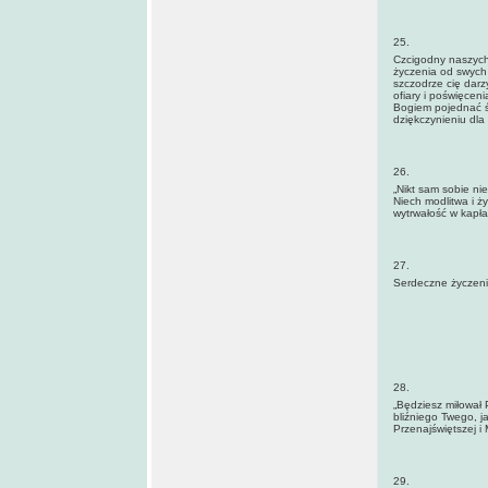
25.
Czcigodny naszych
życzenia od swych 
szczodrze cię darzy
ofiary i poświęcen
Bogiem pojednać śp
dziękczynieniu dla 
26.
„Nikt sam sobie nie
Niech modlitwa i ż
wytrwałość w kapł
27.
Serdeczne życzenia
28.
„Będziesz miłował 
bliźniego Twego, j
Przenajświętszej i 
29.