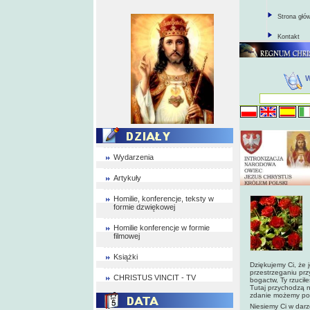
Strona głó
Kontakt
Wydarzenia
Artykuły
Homilie, konferencje, teksty w
formie dzwiękowej
Homilie konferencje w formie
filmowej
Książki
Dziękujemy Ci, że j
przestrzeganiu prz
CHRISTUS VINCIT - TV
bogactw, Ty rzucił
Tutaj przychodzą n
zdanie możemy powi
Niesiemy Ci w darz