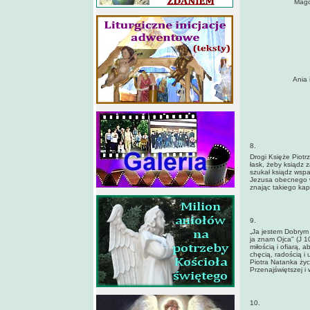
Magd
Ania 
8.
Drogi Księże Piot
łask, żeby ksiądz 
szukał ksiądz wspar
Jezusa obecnego w 
znając takiego kapł
9.
„Ja jestem Dobrym
ja znam Ojca" (J 1
miłością i ofiarą,
chęcią, radością i 
Piotra Natanka ży
Przenajświętszej i 
10.