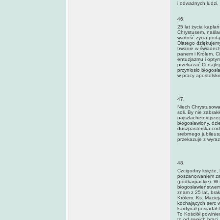
i odważnych ludzi,
46.
25 lat życia kapłań
Chrystusem, naśla
wartość życia podą
Dlatego dziękujemy
trwanie w świadec
panem i Królem. C
entuzjazmu i optym
przekazać Ci najle
przyniosło błogosł
w pracy apostolskie
47.
Niech Chrystusowa 
soli. By nie zabrak
najszlachetniejsze
błogosławiony, dzi
duszpasterska codz
srebrnego jubileus
przekazuje z wyraz
48.
Czcigodny księże, 
poszanowaniem za
(podkarpackie). W 
błogosławieństwem 
znam z 25 lat, brał
Królem. Ks. Maciej
kochających serc 
kardynał posiadał t
To Kościół powinie
to od swoich braci.