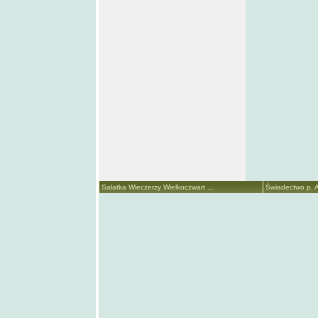
Sałatka Wieczerzy Wielkoczwart ...
Świadectwo p. A