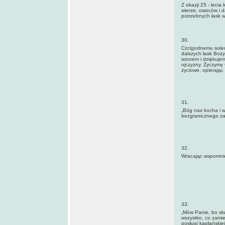
Z okazji 25 - leci
wierze, owoców i d
potrzebnych łask w
30.
Czcigodnemu soleni
dalszych łask Boży
wzorem i dziękujem
ojczyzny. Życzymy 
życiowe, opierając 
31.
„Bóg nas kocha i 
bezgranicznego za
32.
Wracając wspomnie
33.
„Mów Panie, bo sł
wszystko, co zamie
posługi kapłańskie