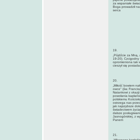
za wspaniałe świa
Boga prowadził na
serca
19.
„Pójdźcie za Mną, a
19-20). Czcigodny 
opromieniona tak w
cieszył się posiad
20.
„Miłość bowiem nak
owce" (św. Franci
Natankowi z okazji
powołania kapłańsk
polskiemu Kościoło
ostrzega nas przed
jak najszybsze dok
świadectwem życia 
dalsze posługiwani
Jasnogórskiej, z w
Panem
21.
„Własnego kapłańs