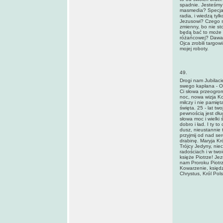
spadnie. Jesteśmy 
masmedia? Specjali
radia, i wiedzą tyl
Jezusowi? Czego si
zmienny, bo nie sto
będą bać to może b
różańcowej? Dawał 
Ojca zrobili targow
mojej roboty.
49.
Drogi nam Jubilaci
swego kapłana - On
Ci słowa przeogrom
noc, nowa wizja Koś
milczy i nie pamięt
święta. 25 - lat tw
pewnością jest dłu
słowa moc i wielki 
dobro i ład. I ty 
dusz, nieustannie t
przyjmij od nad se
drabinę. Maryja Kr
Trójcy Jedyny, nie
radościach i w two
księże Piotrze! Je
nam Proroku Piotrz
Kowarzenie, księd
Chrystus, Król Pols