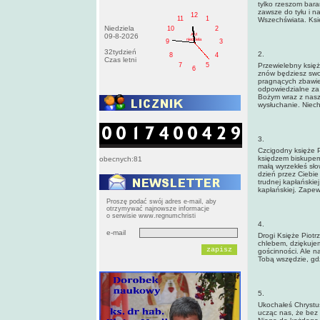
tylko rzeszom bara
zawsze do tyłu i n
12
11
1
Wszechświata. Księ
Niedziela
10
2
AM
09-8-2026
niedziela
9
3
32tydzień
2.
8
4
Czas letni
7
5
Przewielebny księż
6
znów będziesz swo
pragnących zbawien
odpowiedzialne za 
Bożym wraz z naszy
wysłuchanie. Niech
3.
Czcigodny księże Pi
księdzem biskupem 
obecnych:81
małą wyrzekłeś sło
dzień przez Ciebie
trudnej kapłańskiej
kapłańskiej. Zapew
Proszę podać swój adres e-mail, aby
otrzymywać najnowsze informacje
o serwisie www.regnumchristi
4.
e-mail
Drogi Księże Piotr
chlebem, dziękujemy
gościnności. Ale n
Tobą wszędzie, gd
5.
Ukochałeś Chrystus
ucząc nas, że bez 