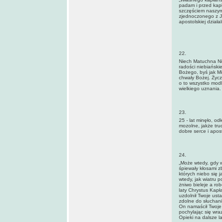
padam i przed kap
szczęściem naszym
zjednoczonego z J
apostolskiej działa
22.
Niech Matuchna Ni
radości niebiański
Bożego, byś jak Mi
chwały Bożej. Życz
o to wszystko mod
wielkiego uznania.
23.
25 - lat minęło, od
mozolne, jakże trud
dobre serce i apos
24.
„Może wtedy, gdy w
śpiewały kłosami 
których niebo się 
wtedy, jak wiatru 
żniwo bieleje a ro
laty Chrystus Kapł
uzdolnił Twoje ust
zdolne do słuchani
On namaścił Twoje 
pochylając się wr
Opieki na dalsze la