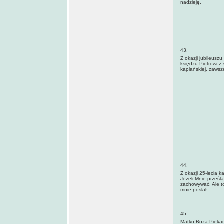
nadzieję.
43.
Z okazji jubileusz
księdzu Piotrowi z
kapłańskiej, zawsze
44.
Z okazji 25-lecia 
Jeżeli Mnie prześl
zachowywać. Ale t
mnie posłał.
45.
Matko Boża Piekar