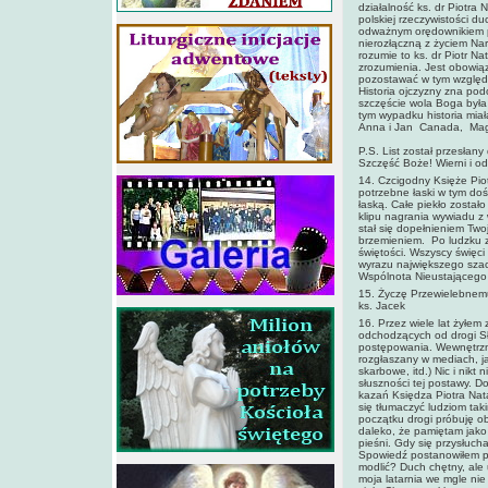
działalność ks. dr Piotra
polskiej rzeczywistości d
odważnym orędownikiem pra
nierozłączną z życiem Nar
rozumie to ks. dr Piotr Na
zrozumienia. Jest obowiąz
pozostawać w tym względzi
Historia ojczyzny zna pod
szczęście wola Boga była i
tym wypadku historia mia
Anna i Jan Canada, Ma
P.S. List został przesłany
Szczęść Boże! Wierni i o
14. Czcigodny Księże Pio
potrzebne łaski w tym doś
łaską. Całe piekło zosta
klipu nagrania wywiadu z 
stał się dopełnieniem Two
brzemieniem. Po ludzku z
świętości. Wszyscy święci
wyrazu największego sza
Wspólnota Nieustającego
15. Życzę Przewielebnemu 
ks. Jacek
16. Przez wiele lat żyłem
odchodzących od drogi Sł
postępowania. Wewnętrzny,
rozgłaszany w mediach, j
skarbowe, itd.) Nic i nik
słuszności tej postawy. D
kazań Księdza Piotra Nata
się tłumaczyć ludziom tak
początku drogi próbuję ob
daleko, że pamiętam jako 
pieśni. Gdy się przysłuch
Spowiedź postanowiłem prz
modlić? Duch chętny, ale u
moja latarnia we mgle nie