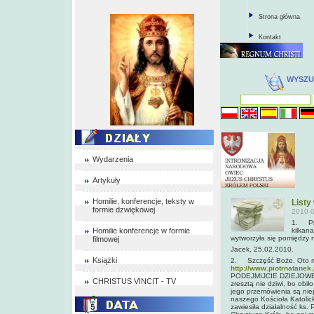
Strona główna
Kontakt
WYSZU
Wydarzenia
Artykuły
Homilie, konferencje, teksty w
Listy
formie dzwiękowej
2010-0
1. Pra
Homilie konferencje w formie
kilkana
wytworzyła się pomiędzy n
filmowej
Jacek, 25.02.2010.
Książki
2. Szczęść Boże. Oto moj
http://www.piotrnatanek.
PODEJMIJCIE DZIEJOWE WY
CHRISTUS VINCIT - TV
zresztą nie dziwi, bo obił
jego przemówienia są niep
naszego Kościoła Katolick
zawiesiła działalność ks.