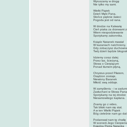
Wyruszamy w drogę
Nie tylko my sami.
Wielki Piątek
Dzień Męki Pana,
Słońce pięknie świeci
Pogoda jest od rana.
W drodze na Kalwarię
Cień ptaka za drzewami z
Wtem niespodziewanie
Spotykamy zakonnika.
Ksiądz Natanek mawiał
W kazaniach natchniony,
Gdy zobaczysz duchown
Twój dzień będzie błogosł
Idziemy coraz dalej
Przez las, ścieżyną,
Słowa o Cierpiącym
Ponad tłumem płyną.
Chrystus przed Piłatem,
Osądzon zostaje,
Niewinny Baranek
Miłość swą oddaje.
W zamyśleniu - i w zadum
Zasłuchani w Słowa Pana
Spotykamy na tej drodze
Niesamowitego kapłana.
Znamy go z video,
Tak bliski nam się stał,
A w ten Wielki Piątek
Bóg cieleśnie nam go dał
Podarował nam tę chwilę
W scenerii Jego Cierpieni
Księdza Piotra Natanka