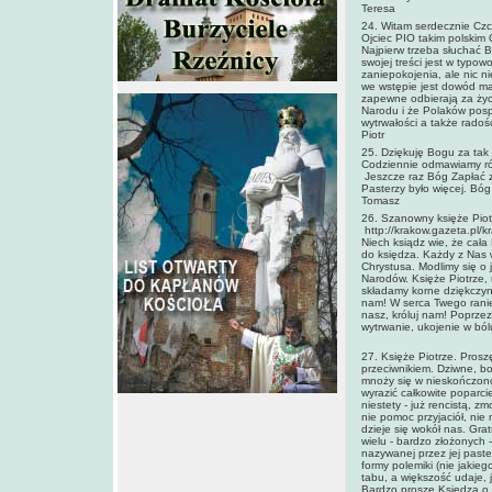
Teresa
24. Witam serdecznie Czc
Ojciec PIO takim polskim
Najpierw trzeba słuchać B
swojej treści jest w typo
zaniepokojenia, ale nic ni
we wstępie jest dowód ma
zapewne odbierają za życ
Narodu i że Polaków pospo
wytrwałości a także rad
Piotr
25. Dziękuję Bogu za tak 
Codziennie odmawiamy róż
Jeszcze raz Bóg Zapłać z
Pasterzy było więcej. Bóg
Tomasz
26. Szanowny księże Piotr
http://krakow.gazeta.
Niech ksiądz wie, że cała 
do księdza. Każdy z Nas 
Chrystusa. Modlimy się o 
Narodów. Księże Piotrze, 
składamy korne dziękczyni
nam! W serca Twego ranie,
nasz, króluj nam! Poprzez
wytrwanie, ukojenie w ból
27. Księże Piotrze. Prosz
przeciwnikiem. Dziwne, bo
mnoży się w nieskończonoś
wyrazić całkowite poparci
niestety - już rencistą, z
nie pomoc przyjaciół, nie 
dzieje się wokół nas. Gra
wielu - bardzo złożonych -
nazywanej przez jej paste
formy polemiki (nie jakie
tabu, a większość udaje, j
Bardzo proszę Księdza o p