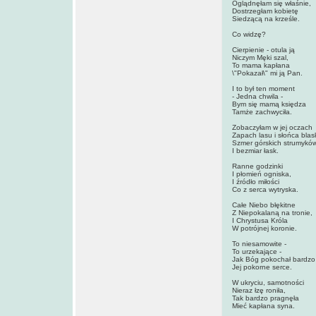
Oglądnęłam się właśnie,
Dostrzegłam kobietę
Siedzącą na krześle.
Co widzę?
Cierpienie - otula ją
Niczym Męki szal,
To mama kapłana
\"Pokazał\" mi ją Pan.
I to był ten moment
- Jedna chwila -
Bym się mamą księdza
Tamże zachwyciła.
Zobaczyłam w jej oczach
Zapach lasu i słońca blas
Szmer górskich strumykó
I bezmiar łask.
Ranne godzinki
I płomień ogniska,
I źródło miłości
Co z serca wytryska.
Całe Niebo błękitne
Z Niepokalaną na tronie,
I Chrystusa Króla
W potrójnej koronie.
To niesamowite -
To urzekające -
Jak Bóg pokochał bardzo
Jej pokorne serce.
W ukryciu, samotności
Nieraz łzę roniła,
Tak bardzo pragnęła
Mieć kapłana syna.