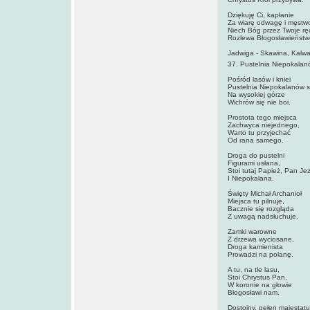
Dziękuję Ci, kapłanie
Za wiarę odwagę i męstw
Niech Bóg przez Twoje rę
Rozlewa Błogosławieństw
Jadwiga - Skawina, Kalwar
37. Pustelnia Niepokalan
Pośród lasów i kniei
Pustelnia Niepokalanów st
Na wysokiej górze
Wichrów się nie boi.
Prostota tego miejsca
Zachwyca niejednego,
Warto tu przyjechać
Od rana samego.
Droga do pustelni
Figurami usłana,
Stoi tutaj Papież, Pan Je
I Niepokalana.
Święty Michał Archanioł
Miejsca tu pilnuje,
Bacznie się rozgląda
Z uwagą nadsłuchuje.
Zamki warowne
Z drzewa wyciosane,
Droga kamienista
Prowadzi na polanę.
A tu, na tle lasu,
Stoi Chrystus Pan,
W koronie na głowie
Błogosławi nam.
Dostojny, pełen majestatu