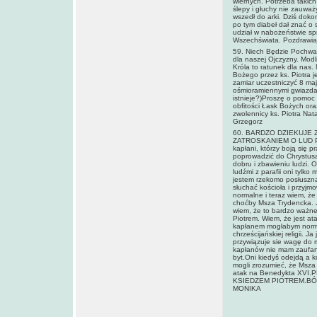
wiernych. Potrzeba takich 
ślepy i głuchy nie zauważ
wszedł do arki. Dziś dokon
po tym diabeł dał znać o 
udział w nabożeństwie sp
Wszechświata. Pozdrawiaj
59. Niech Będzie Pochwal
dla naszej Ojczyzny. Mod
Króla to ratunek dla nas.
Bożego przez ks. Piotra j
zamiar uczestniczyć 8 maj
ośmioramiennymi gwiazdam
istnieje?)Proszę o pomoc
obfitości Łask Bożych ora
zwolennicy ks. Piotra Nat
Grzegorz
60. BARDZO DZIEKUJE 
ZATROSKANIEM O LUD P
kapłani, którzy boją się pra
poprowadzić do Chrystusa
dobru i zbawieniu ludzi. 
ludźmi z parafii oni tylk
jestem rzekomo posłuszna
słuchać kościoła i przyjm
normalne i teraz wiem, że
choćby Msza Trydencka. Ja
wiem, że to bardzo ważne
Piotrem. Wiem, że jest ata
kapłanem mogłabym normal
chrześcijańskiej religii. 
przywiązuje sie wagę do 
kapłanów nie mam zaufania
byt.Oni kiedyś odejdą a k
mogli zrozumieć, że Msza 
atak na Benedykta XV
KSIEDZEM PIOTREM.BÓ
MONIKA