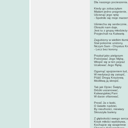
Dla naszego pocieszenia.
Kiedy go zobaczyłam
Miałam jedno pragnienie,
Uścisnąć jego rękę
- Spełniło się moje marzen
Uśmiecha się serdecznie,
Obrazki nam daje,
Jest tu z grupą młodzieży
Przyjechali na Kalwarię.
Zagubiony w wielkim tłumi
Stał pokornie uniżony,
Niczym Sam - Chrystus Kr
- Lecz bez korony.
Przybył jako pielgrzym
Przeżywać Jego Mękę,
Wtopić się w ten pejzaż
Ucałować Jego Rękę.
Ogarnąć spojrzeniem lud,
W medytacji się zatopić,
Pójść Drogą Krzyżową
Modlitwą ją skropić.
Tak jak Ojciec Święty
Dróżki uszanować,
Kalwaryjskiej Pani
W darze ofiarować.
Prosić Ja o łaski,
O światło nadziei,
By nieufności, niewiary
Skruszyła bariery.
Z głębokości swego serca
Krzyk miłości wydobywa,
Kochajcie się wzajemnie
Chrystus Król przybywa.