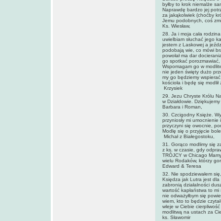
byłby to krok niemalże sam
Naprawdę bardzo jej potr
za jakąkolwiek (choćby kr
Jemu podobnych, coś zmie
Ks. Wiesław,
28. Ja i moja cała rodzin
uwielbiam słuchać jego ka
jestem z Laskowej a jeźdz
podobają wie, co mówi bra
powołał ma dar docierani
go spotkać porozmawiać, 
Wspomagam go w modlitwach
nie jeden święty dużo prze
my go będziemy wspierać w
kościoła i będę się modli
Krzysiek
29. Jezu Chryste Królu N
w Działdowie. Dziękujemy 
Barbara i Roman,
30. Czcigodny Księże. W
przyniosły mi umocnienie 
przyczyni się owocnie, po
Modlę się o przyjęcie bo
Michał z Białegostoku,
31. Gorąco modlimy się 
z ks. w czasie, gdy odpr
TRÓJCY w Chicago Mamy 
wielu Rodaków, którzy go
Edward & Teresa
32. Nie spodziewałem się,
Księdza jak Lutra jest d
zabronią działalności dusz
wartość kapłaństwa to mi s
nie odważyłbym się powie
wiem, kto to będzie czytał 
wleje w Ciebie cierpliwoś
modlitwą na ustach za Ci
ks. Sławomir