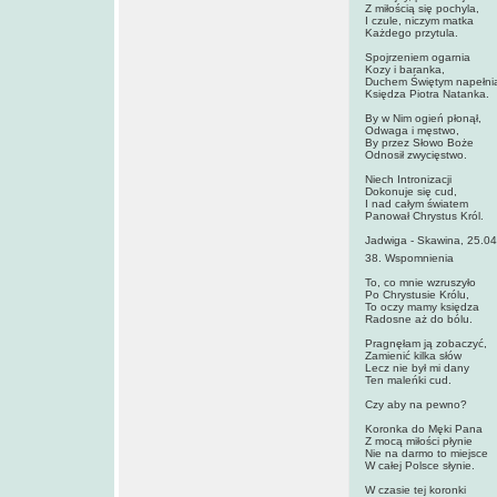
Z miłością się pochyla,
I czule, niczym matka
Każdego przytula.
Spojrzeniem ogarnia
Kozy i baranka,
Duchem Świętym napełni
Księdza Piotra Natanka.
By w Nim ogień płonął,
Odwaga i męstwo,
By przez Słowo Boże
Odnosił zwycięstwo.
Niech Intronizacji
Dokonuje się cud,
I nad całym światem
Panował Chrystus Król.
Jadwiga - Skawina, 25.04
38. Wspomnienia
To, co mnie wzruszyło
Po Chrystusie Królu,
To oczy mamy księdza
Radosne aż do bólu.
Pragnęłam ją zobaczyć,
Zamienić kilka słów
Lecz nie był mi dany
Ten maleńki cud.
Czy aby na pewno?
Koronka do Męki Pana
Z mocą miłości płynie
Nie na darmo to miejsce
W całej Polsce słynie.
W czasie tej koronki