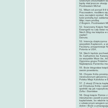
Grzechyni zrozumiałem war
będę miał jeszcze okazję
Pozdrawiam Michał
51. Witam od ponad 8-9 l
Pracowałem, modliłem się,
razu zacząłem szukać. Boli
ludzi potrafią być zakłaman
Więc mam prośbę.
Z Bogiem. Pozdrawiam Mi
52. Szanowny Księże Nata
Ewangelii na cały świat na
Niech Bóg ma księdza w swo
zapłać!
Danuta.
53. Intencja dziękczynna
wszystkim Kapłanom, a ws
Faustyny, przygotowuje Nar
Polonia w USA,
54. Niech będzie pochw
St. Catharines św. Katarz
za wszystkie Msze św., kt
Ogromna grupa Polaków łą
Najświętsza Panienka ma C
55. Boże błogosław księdz
swoim powołaniu.
56. Chryste Królu prosimy
niestrudzonym głoszeniu p
Polska Misja Katolicka w
57. Z okazji 25-lecia kap
od Chrystusa Króla i opiek
spełniło się jak najszybc
Zofia i Stanisław
58. Drogi księże Piotrze 
mieszkaniec parafii w prz
kapłaństwie, bo właśnie 
z odwiecznym wrogiem sza
dobre i Boże a propagując