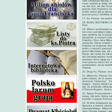
ciało Chrystusa klęcząc z
nauk i podam je dalej i 
nie dla nich, ale dla Chry
jeszcze zbyt niepewny now
ludzie zatruci jak ja włas
jeszcze pracy i modlitwy 
17. Ks. Piotrze, nie jeste
18. BOGU JEDYNEMU C
Piotr
19. Witam i pozdrawiam s
nim oraz rozesłałam dalej
roku modlimy się w naszym
Ojczyźnie, w naszych rodz
Księdza i Ojca Jana Mikrut
szaraczki, mamy znaleźć s
Księdza od znajomej, któr
jeden z naszych starszych
przed kilkunastu laty, al
Racja, ale nadal nie wiem
tak szerokiej wiedzy i tr
poruszyć serca sięga po r
choć jeszcze mimo nich m
pozdrawiam, życzę wszelk
Jolanta
20. Drogi Ks. Piotrze, mo
21. Witam Ks. Piotrze! Gr
pełni nadziei, że te smut
doznanie "mistyczne". Trz
stojąco - trzeba widzieć 
tak, że aniołowie odbieraj
Z Panem Bogiem. Janina
22. Nasze Porozumienie O
mowę, dla ludzi, którzy ni
kontakt z naszym Porozu
23. W dniu dzisiejszym wy
Natanka w imieniu człon
Obywatelskiego, Własnośc
Jezu Chryste zawsze i ws