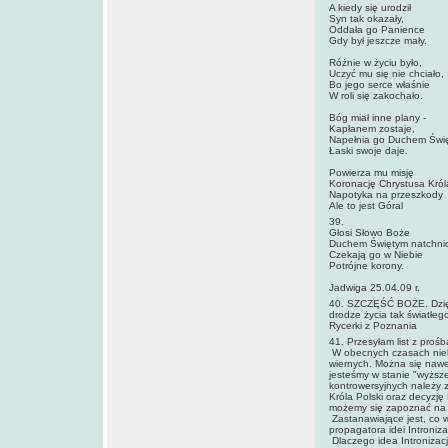
A kiedy się urodził
Syn tak okazały,
Oddała go Panience
Gdy był jeszcze mały.
Różnie w życiu było,
Uczyć mu się nie chciało,
Bo jego serce właśnie
W roli się zakochało.
Bóg miał inne plany -
Kapłanem zostaje,
Napełnia go Duchem Świ
Łaski swoje daje.
Powierza mu misję
Koronację Chrystusa Król
Napotyka na przeszkody
Ale to jest Góral
39.
Głosi Słowo Boże
Duchem Świętym natchnio
Czekają go w Niebie
Potrójne korony.
Jadwiga 25.04.09 r.
40. SZCZĘŚĆ BOŻE. Dzięk
drodze życia tak światłe
Rycerki z Poznania
41. Przesyłam list z proś
W obecnych czasach niekt
wiernych. Można się nawe
jesteśmy w stanie "wyższe
kontrowersyjnych należy z
Króla Polski oraz decyzję 
możemy się zapoznać na st
Zastanawiające jest, co w
propagatora idei Introniz
Dlaczego idea Intronizacji