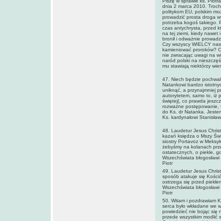
Piszę w sprawie ks. Piotr
dnia 2 marca 2010. Trochę
politykom EU, polskim mo
prowadzić prosta droga w
potrzeba kogoś takiego. 
czas antychrysta, przed k
na tej ziemi, kiedy nawet
bronił i odważnie prowadz
Czy wszyscy WIELCY nasze
kamieniować proroków? Cz
nie zwracając uwagi na wi
naród polski na nieszczęś
mu stawiają niektórzy wier
47. Niech będzie pochwalo
Natankowi bardzo istotnych
uniknąć, a przynajmniej p
autorytetem, samo to, iż 
świętej(, co prawda jeszc
rozważne postępowanie, t
do Ks. dr Natanka. Jestem
Ks. kardynałowi Stanisła
48. Laudetur Jesus Christ
kazań księdza o Mszy Świę
siostry Portavoz w Meksyk
żebyśmy na kolanach prze
ostatecznych, o piekle, gd
Wszechświata błogosławi 
Piotr
49. Laudetur Jesus Christu
sposób atakuje się Kościół
ostrzega się przed piekłem
Wszechświata błogosławi 
Piotr
50. Witam i pozdrawiam Ks
serca było wkładane we ws
powiedzieć nie bojąc się
przede wszystkim modlić s