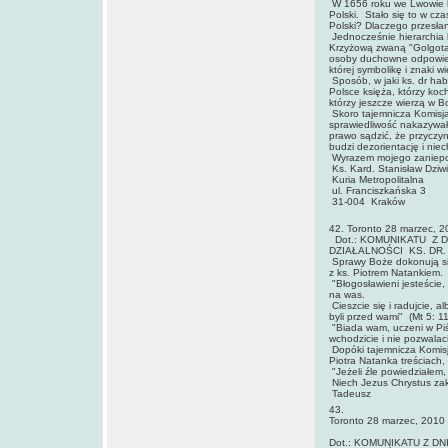
W 1656 roku we Lwowie kr
Polski. Stało się to w c
Polski? Dlaczego przesłan
Jednocześnie hierarchia k
Krzyżową zwaną "Golgotą 
osoby duchowne odpowiedz
której symbolikę i znaki 
Sposób, w jaki ks. dr hab
Polsce księża, którzy koc
którzy jeszcze wierzą w B
Skoro tajemnicza Komisja 
sprawiedliwość nakazywa
prawo sądzić, że przyczy
budzi dezorientację i niec
Wyrazem mojego zaniepoko
Ks. Kard. Stanisław Dziwi
Kuria Metropolitalna
ul. Franciszkańska 3
31-004 Kraków
42. Toronto 28 marzec, 2
Dot.: KOMUNIKATU Z 
DZIAŁALNOŚCI KS. DR.
Sprawy Boże dokonują się 
z ks. Piotrem Natankiem.
"Błogosławieni jesteście,
na was.
Cieszcie się i radujcie, 
byli przed wami" (Mt 5: 11
"Biada wam, uczeni w Piśm
wchodzicie i nie pozwalac
Dopóki tajemnicza Komisja
Piotra Natanka treściach
"Jeżeli źle powiedziałem, 
Niech Jezus Chrystus zak
Tadeusz
43.
Toronto 28 marzec, 2010
Dot.: KOMUNIKATU Z D