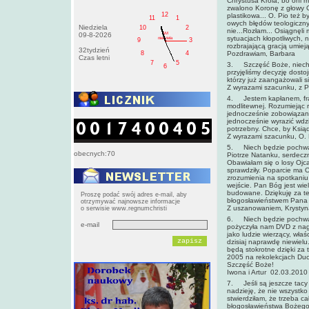
Chrystusa Króla, bo oni m
zwalono Koronę z głowy C
12
plastikowa... O. Pio też b
11
1
owych błędów teologicznyc
Niedziela
10
2
nie...Rozłam... Osiągnęli
AM
09-8-2026
sytuacjach kłopotliwych, 
niedziela
9
3
rozbrajającą gracją umiej
32tydzień
Pozdrawiam, Barbara
8
4
Czas letni
7
5
3. Szczęść Boże, niech ż
6
przyjęliśmy decyzję dosto
którzy już zaangażowali si
Z wyrazami szacunku, z 
4. Jestem kapłanem, fran
modlitewnej. Rozumiejąc 
jednocześnie zobowiązani
jednocześnie wyrazić wdzi
potrzebny. Chce, by Ksiąd
Z wyrazami szacunku, O. 
5. Niech będzie pochwal
obecnych:70
Piotrze Natanku, serdeczn
Obawiałam się o losy Ojca
sprawdziły. Poparcie ma 
zrozumienia na spotkaniu 
wejście. Pan Bóg jest wie
budowane. Dziękuję za ten
Proszę podać swój adres e-mail, aby
błogosławieństwem Pana i
otrzymywać najnowsze informacje
Z uszanowaniem, Krystyn
o serwisie www.regnumchristi
6. Niech będzie pochwalo
e-mail
pożyczyła nam DVD z nagr
jako ludzie wierzący, właś
dzisiaj naprawdę niewielu
będą stokrotne dzięki za t
2005 na rekolekcjach Duc
Szczęść Boże!
Iwona i Artur 02.03.2010
7. Jeśli są jeszcze tacy k
nadzieję, że nie wszystko 
stwierdziłam, że trzeba c
błogosławieństwa Bożego