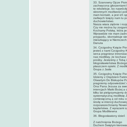
33. Szanowny Ojcze Piotr
zachwycona głoszeniami Ew
te rekolekcje, bo nawróci
skromnych możliwości pol
mam kontakt, a jest ich sp
żarliwych księży nam tu p
duchowieństwo.
Nasza wiara ziębnie i roz
Czy nie można by zorganiz
Kochamy Polskę, która je
Wprawdzie nie mam żadnej 
przyjazdu, skontaktuje si
mieszkający w Niemczech t
Danuta
34. Czcigodny Księże Piot
jesteś z nami Czcigodny K
serca pragniesz introniza
nas modlitwy, że kochasz
prośby. Jesteśmy z Tobą i 
błogosławieństwa Bożego.
płaszczem opieki. Z modl
Grupa z Jasła
35. Czcigodny Księże Pio
Idziemy z Orędziem Fatims
Otwartym Do Biskupów Pols
pragniemy odpowiedzieć na
Ona Pana Jezusa za sweg
intencjach Matki Bożej a 
kilku lat pielgrzymujemy 
systematyczną modlitwę J
comiesięczną a od roku c
środę w intencji duchoweg
rozpowszechniamy Nowenny
kapłaństwa. Z wyrazami sz
Grupa Modlitewna
36. Błogosławiony dzień
Z natchnienia Bożego
Duchem Świętym kierowan