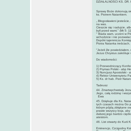
DZIAŁALNOŚCI KS. DR.
Sprawy Boże dokonują się 
ks. Piotrem Natankiem.
„ Błogosławieni jesteście
na was.
Cieszcie się i radujcie, 
byli przed wami." (Mt 5: 1
" Biada wam, uczeni w Piś
wchodzicie i nie pozwalaci
Dopóki tajemnicza Komisja
Piotra Natanka treściach,
"Jeżeli źle powiedziałem, 
Jezus Chrystus zakróluje 
Do wiadomości:
1) Przewodniczący Konfere
2) Prymas Polski - abp H
3) Nuncjusz Apostolski - 
4) Rektor Uniwersytetu Pa
5) Ks. dr hab. Piotr Nata
Tadeusz
44. Zmartwychwstały Jezu
Jego, całą rodzinę i wszy
Ewa
45. Dziękuje dla Ks. Nata
tych czasach można Go p
którym pójdą zbłąkane owie
prawie wszyscy boja, aby 
dalszej jego bardzo ciężk
ateistom.
46. List otwarty do Kurii 
Eminencjo, Czcigodny Ksi