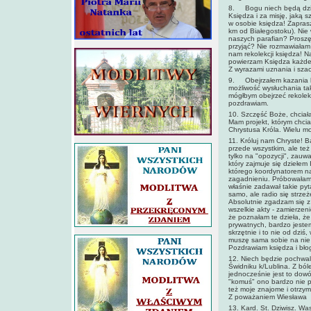
8. Bogu niech będą dzięk
Księdza i za misję, jaką 
w osobie księdza! Zapras
km od Białegostoku). Nie 
naszych parafian? Proszę 
przyjąć? Nie rozmawiałam 
nam rekolekcji księdza! 
powierzam Księdza każdeg
Z wyrazami uznania i sza
9. Obejrzałem kazania ks.
możliwość wysłuchania tak
mógłbym obejrzeć rekolek
pozdrawiam.
10. Szczęść Boże, chciał
Mam projekt, którym chci
Chrystusa Króla. Wielu mo
11. Króluj nam Chryste! B
przede wszystkim, ale też
tylko na "opozycji", zauw
który zajmuje się dziełem
którego koordynatorem na
zagadnieniu. Próbowałam s
właśnie zadawał takie pyt
samo, ale radio się strze
Absolutnie zgadzam się z 
wszelkie akty - zamierzen
że poznałam te dzieła, że
prywatnych, bardzo jestem
skrzętnie i to nie od dzi
muszę sama sobie na nie
Pozdrawiam księdza i bło
12. Niech będzie pochwal
Świdniku k/Lublina. Z bó
jednocześnie jest to dowód
"komuś" ono bardzo nie p
też moje znajome i otrzy
Z poważaniem Wiesława
13. Kard. St. Dziwisz. Wa