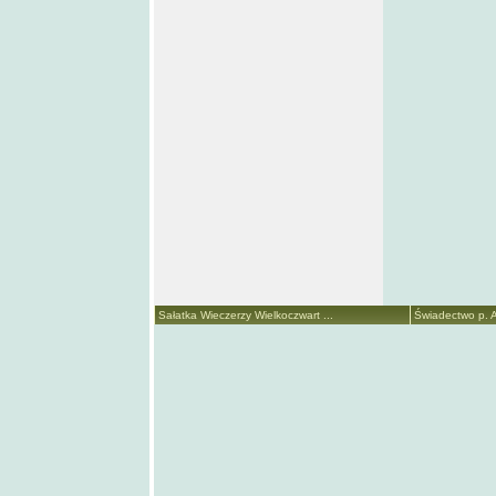
Sałatka Wieczerzy Wielkoczwart ...
Świadectwo p. A