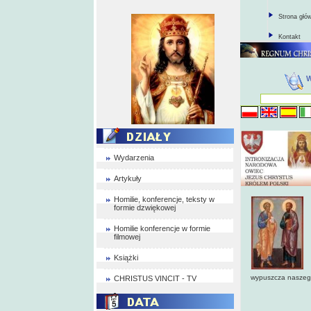
Strona głó
Kontakt
Wydarzenia
Artykuły
Homilie, konferencje, teksty w
formie dzwiękowej
Homilie konferencje w formie
filmowej
Książki
wypuszcza naszego
CHRISTUS VINCIT - TV