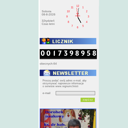
12
11
1
Sobota
10
2
PM
08-8-2026
sobota
9
3
32tydzień
8
4
Czas letni
7
5
6
obecnych:64
Proszę podać swój adres e-mail, aby
otrzymywać najnowsze informacje
o serwisie www.regnumchristi
e-mail