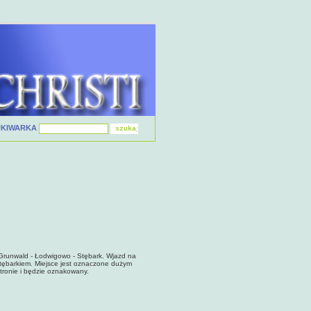
UKIWARKA
Grunwald - Łodwigowo - Stębark. Wjazd na
tębarkiem. Miejsce jest oznaczone dużym
tronie i będzie oznakowany.