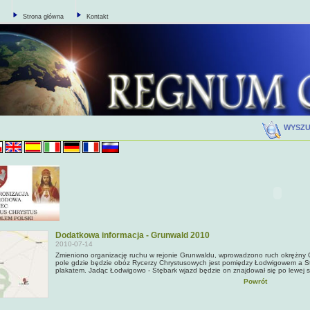
Strona główna
Kontakt
WYSZ
Dodatkowa informacja - Grunwald 2010
2010-07-14
Zmieniono organizację ruchu w rejonie Grunwaldu, wprowadzono ruch okrężny 
pole gdzie będzie obóz Rycerzy Chrystusowych jest pomiędzy Łodwigowem a S
plakatem. Jadąc Łodwigowo - Stębark wjazd będzie on znajdował się po lewej s
Powrót