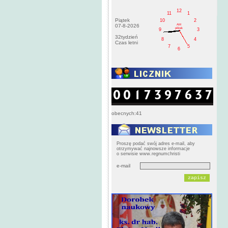
12
11
1
Piątek
10
2
AM
07-8-2026
pištek
9
3
32tydzień
8
4
Czas letni
7
5
6
obecnych:41
Proszę podać swój adres e-mail, aby
otrzymywać najnowsze informacje
o serwisie www.regnumchristi
e-mail