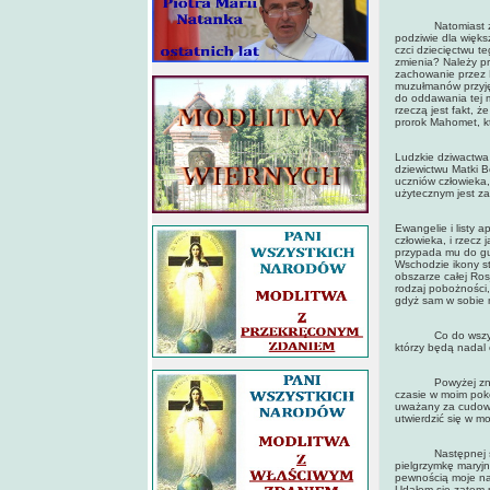
Natomiast z punk
podziwie dla więk
czci dziecięctwu t
zmienia? Należy pr
zachowanie przez M
muzułmanów przyję
do oddawania tej m
rzeczą jest fakt, ż
prorok Mahomet, kt
Ludzkie dziwactwa 
dziewictwu Matki B
uczniów człowieka,
użytecznym jest z
Ewangelie i listy 
człowieka, i rzecz
przypada mu do gus
Wschodzie ikony s
obszarze całej Ros
rodzaj pobożności,
gdyż sam w sobie 
Co do wszystkich
którzy będą nadal
Powyżej znajduje
czasie w moim pokoj
uważany za cudown
utwierdzić się w mo
Następnej soboty
pielgrzymkę maryjn
pewnością moje na
Udałem się zatem n