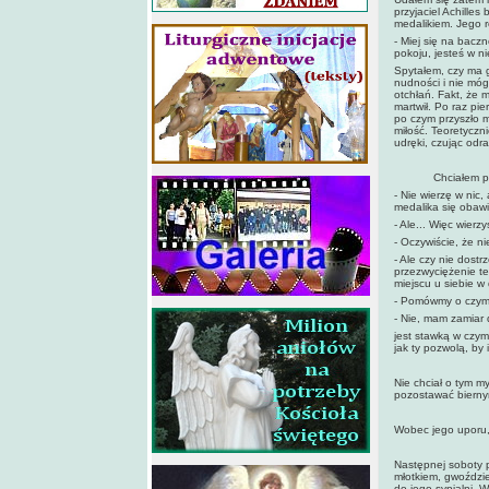
przyjaciel Achille
medalikiem. Jego r
- Miej się na bacz
pokoju, jesteś w n
Spytałem, czy ma g
nudności i nie móg
otchłań. Fakt, że 
martwił. Po raz pie
po czym przyszło m
miłość. Teoretyczni
udręki, czując odr
Chciałem przedys
- Nie wierzę w nic,
medalika się obaw
- Ale... Więc wierz
- Oczywiście, że n
- Ale czy nie dost
przezwyciężenie t
miejscu u siebie w
- Pomówmy o czym
- Nie, mam zamiar
jest stawką w czym
jak ty pozwolą, by
Nie chciał o tym m
pozostawać biernym
Wobec jego uporu, 
Następnej soboty p
młotkiem, gwoździe
do jego sypialni. 