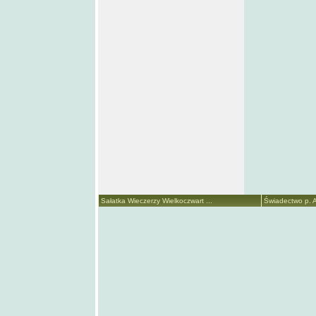
Sałatka Wieczerzy Wielkoczwart ...
Świadectwo p. A