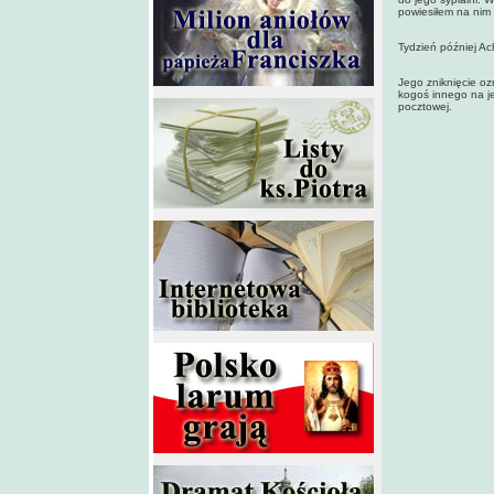
powiesiłem na nim
Tydzień później Ach
Jego zniknięcie oz
kogoś innego na jeg
pocztowej.