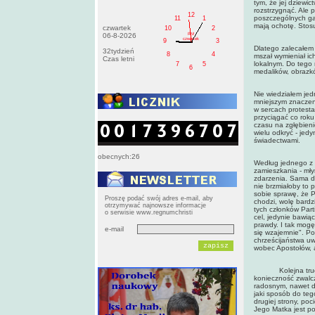
tym, że jej dziew
rozstrzygnąć. Ale 
12
poszczególnych gał
11
1
mają ochotę. Stosu
czwartek
10
2
PM
06-8-2026
czwartek
9
3
Dlatego zalecałem 
32tydzień
8
4
mszał wymieniał ic
Czas letni
lokalnym. Do tego 
7
5
6
medalików, obrazków
Nie wiedziałem jed
mniejszym znaczeni
w sercach protesta
przyciągać co roku
czasu na zgłębieni
wielu odkryć - jed
świadectwami.
obecnych:26
Według jednego z n
zamieszkania - mły
zdarzenia. Sama dz
nie brzmiałoby to
sobie sprawę, że P
Proszę podać swój adres e-mail, aby
chodzi, wolę bardz
otrzymywać najnowsze informacje
tych członków Part
o serwisie www.regnumchristi
cel, jedynie bawią
prawdy. I tak mogę
e-mail
się wzajemnie". Po
chrześcijaństwa u
wobec Apostołów, a
Kolejna trudność
konieczność zwalc
radosnym, nawet dl
jaki sposób do teg
drugiej strony, po
Jego Matka jest po