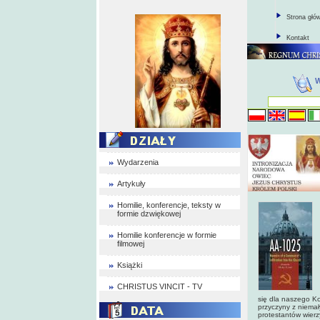
Strona głó
Kontakt
Wydarzenia
Artykuły
Homilie, konferencje, teksty w
formie dzwiękowej
Homilie konferencje w formie
filmowej
Książki
CHRISTUS VINCIT - TV
się dla naszego Ko
przyczyny z niemał
protestantów wierzy