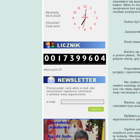
obawiałem się jeg
bałem. Mimo to mu
12
11
1
seminarium bez jeg
możliwe podejrzeni
Niedziela
10
2
AM
09-8-2026
niedziela
9
3
Doktor był dla 
32tydzień
8
4
Czas letni
7
5
6
Zadzwoniłem do „
Drzwi otwarła
Bardzo się postar
a potem płakać. Na
jedynie wtedy, gdy
Poprosiłem o wyba
obecnych:37
przyjęty i zapomni
Nie miałem pojęc
miałem nadzieję sz
Proszę podać swój adres e-mail, aby
ona nie miała więk
otrzymywać najnowsze informacje
moje niecierpiące 
o serwisie www.regnumchristi
e-mail
Biedna, ogłupiała
cokolwiek bym powi
Myślałem już wcz
wyprzedzeniem jaki
Ogólnie rzecz bi
zmyślone pod wpływ
tę kobietę. Wiedzi
do mistycyzmu. Prz