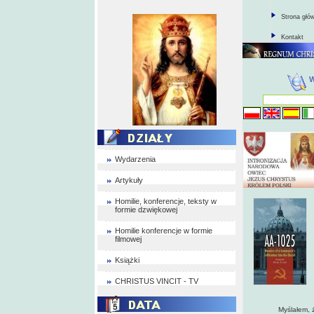
Strona głó
Kontakt
Wydarzenia
Artykuły
Homilie, konferencje, teksty w
formie dzwiękowej
Homilie konferencje w formie
filmowej
Książki
CHRISTUS VINCIT - TV
Myślałem, że łat