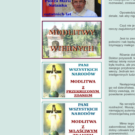
rozmawiać, zostaw
Opowiedziałem jej
detale, tak aby ni
Czyż nie jest iro
rzeczy zagubionyc
Jest to zresztą t
pobożni i tak będą
trzymający małego
Równie dobrze, z
Doktor przyszedł, 
widząc istotę rozu
była trudna, ale p
swojego przybrane
wierzy. Jednak ten 
inteligentnych lud
Następnego dnia 
go od dzieciństwa.
którzy uważają, że
powołanie powinno
Na szczęście spot
rozdrażnić. Muszę
niemającej autenty
chrześcijańską pok
Mimo tego zażycz
zakonnikowi, który
dobry człowiek był
przewrotności.