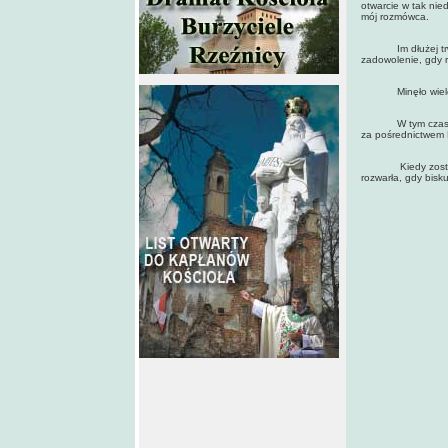
otwarcie w tak nie
mój rozmówca.
Im dłużej trwała
zadowolenie, gdy r
Minęło wiele dni,
W tym czasie pra
za pośrednictwem R
Kiedy zostałem w
rozwarła, gdy bisk