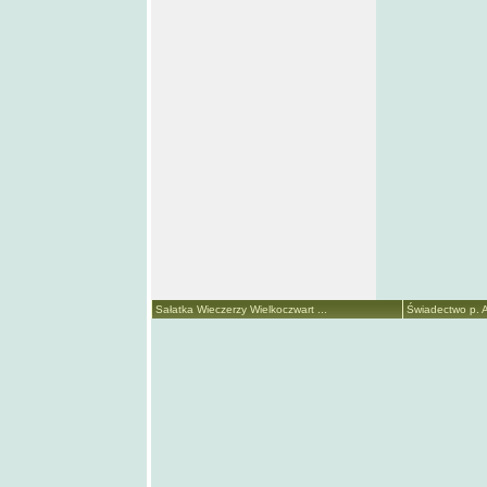
Sałatka Wieczerzy Wielkoczwart ...
Świadectwo p. A