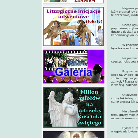
Najpierw poszliś
który pragnął, by 
tę szczęśliwą wia
Chcąc wykorzysta
poprosiłem przybra
duszę dziecka i w 
kanonizacyjnym, do
W znacznie lepsz
była tak wysoko ce
Na pierwszy rzut 
częstych okresów m
Przy tym wszystk
księdza. W głębi d
zdoła odkryć moje 
zamysły? Nasza roz
łatwością, słuchał
Okazywałem, oczy
cnotą tak łatwą do
samo zresztą jak w
Nie ośmieliłem s
temu gdyby moja m
moim milczeniem n
Byłem dumny z si
w ogóle nie byłem 