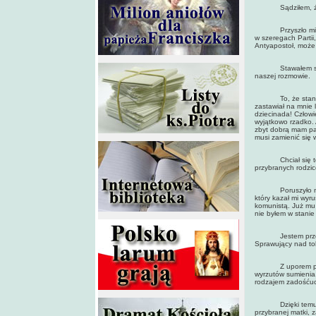
Sądziłem, że to
Przyszło mi na m
w szeregach Partii
Antyapostoł, może 
Stawałem się więc
naszej rozmowie.
To, że stanę się
zastawiał na mnie 
dziecinada! Człowi
wyjątkowo rzadko. 
zbyt dobrą mam pa
musi zamienić się 
Chciał się też do
przybranych rodzic
Poruszyło mnie to
który kazał mi wyru
komunistą. Już mu 
nie byłem w stanie 
Jestem przekonan
Sprawujący nad to
Z uporem powtarz
wyrzutów sumienia
rodzajem zadośćuc
Dzięki temu stary
przybranej matki, 