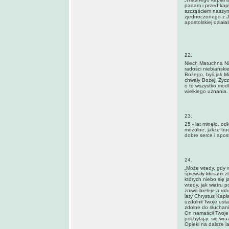
padam i przed kap
szczęściem naszym
zjednoczonego z J
apostolskiej działa
22.
Niech Matuchna Ni
radości niebiański
Bożego, byś jak Mi
chwały Bożej. Życz
o to wszystko mod
wielkiego uznania.
23.
25 - lat minęło, od
mozolne, jakże trud
dobre serce i apos
24.
„Może wtedy, gdy w
śpiewały kłosami 
których niebo się 
wtedy, jak wiatru 
żniwo bieleje a ro
laty Chrystus Kapł
uzdolnił Twoje ust
zdolne do słuchani
On namaścił Twoje 
pochylając się wr
Opieki na dalsze la