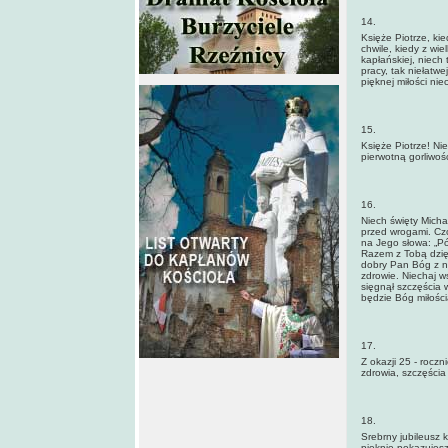
14.
Księże Piotrze, ki
chwile, kiedy z wi
kapłańskiej, niech 
pracy, tak niełatw
pięknej miłości ni
15.
Księże Piotrze! Ni
pierwotną gorliwoś
16.
Niech święty Micha
przed wrogami. Czc
na Jego słowa: „Pó
Razem z Tobą dzię
dobry Pan Bóg z n
zdrowie. Niechaj w
sięgnął szczęścia w
będzie Bóg miłośc
17.
Z okazji 25 - rocz
zdrowia, szczęścia
18.
Srebrny jubileusz 
pięknie pokazujesz