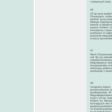
i odważnych ludzi,
46.
25 lat życia kapłań
Chrystusem, naśla
wartość życia podą
Dlatego dziękujemy
trwanie w świadec
panem i Królem. C
entuzjazmu i optym
przekazać Ci najle
przyniosło błogosł
w pracy apostolskie
47.
Niech Chrystusowa 
soli. By nie zabrak
najszlachetniejsze
błogosławiony, dzi
duszpasterska codz
srebrnego jubileus
przekazuje z wyraz
48.
Czcigodny księże, 
poszanowaniem za
(podkarpackie). W 
błogosławieństwem 
znam z 25 lat, brał
Królem. Ks. Maciej
kochających serc 
kardynał posiadał t
To Kościół powinie
to od swoich braci.