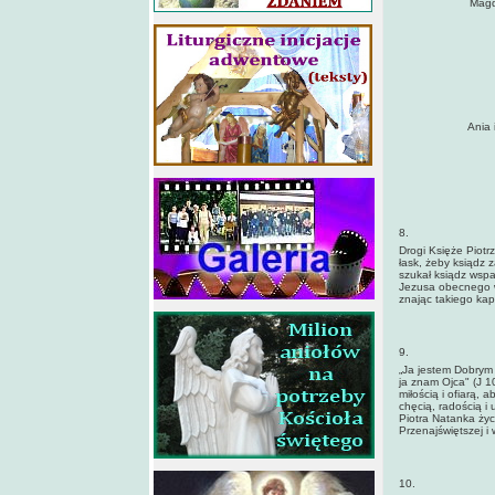
Magd
Ania 
8.
Drogi Księże Piot
łask, żeby ksiądz 
szukał ksiądz wspar
Jezusa obecnego w 
znając takiego kapł
9.
„Ja jestem Dobrym
ja znam Ojca" (J 1
miłością i ofiarą,
chęcią, radością i 
Piotra Natanka ży
Przenajświętszej i 
10.