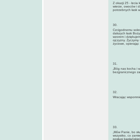
Z okazji 25 - leci
wierze, owoców i d
potrzebnych łask w
30.
Czcigodnemu soleni
dalszych łask Boży
wzorem i dziękujem
ojczyzny. Życzymy 
życiowe, opierając 
31.
„Bóg nas kocha i 
bezgranicznego za
32.
Wracając wspomnie
33.
„Mów Panie, bo sł
wszystko, co zamie
posługi kapłańskie