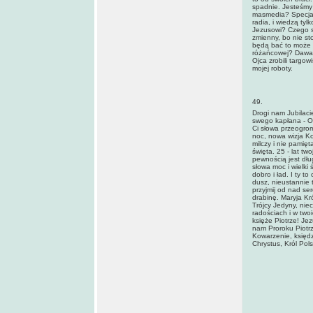
spadnie. Jesteśmy 
masmedia? Specjali
radia, i wiedzą tyl
Jezusowi? Czego si
zmienny, bo nie sto
będą bać to może b
różańcowej? Dawał 
Ojca zrobili targow
mojej roboty.
49.
Drogi nam Jubilaci
swego kapłana - On
Ci słowa przeogrom
noc, nowa wizja Koś
milczy i nie pamięt
święta. 25 - lat tw
pewnością jest dłu
słowa moc i wielki 
dobro i ład. I ty 
dusz, nieustannie t
przyjmij od nad se
drabinę. Maryja Kr
Trójcy Jedyny, nie
radościach i w two
księże Piotrze! Je
nam Proroku Piotrz
Kowarzenie, księd
Chrystus, Król Pols