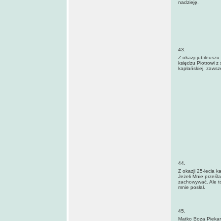
nadzieję.
43.
Z okazji jubileusz
księdzu Piotrowi z
kapłańskiej, zawsze
44.
Z okazji 25-lecia 
Jeżeli Mnie prześl
zachowywać. Ale t
mnie posłał.
45.
Matko Boża Piekar