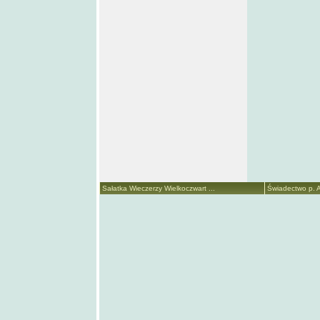
Sałatka Wieczerzy Wielkoczwart ...
Świadectwo p. A