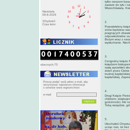
tylko rzeszom bara
zawsze do tyłu i n
12
11
1
Wszechświata. Księ
Niedziela
10
2
PM
09-8-2026
niedziela
9
3
32tydzień
2.
8
4
Czas letni
7
5
Przewielebny księż
6
znów będziesz swo
pragnących zbawien
odpowiedzialne za 
Bożym wraz z naszy
wysłuchanie. Niech
3.
Czcigodny księże Pi
księdzem biskupem 
obecnych:75
małą wyrzekłeś sło
dzień przez Ciebie
trudnej kapłańskiej
kapłańskiej. Zapew
Proszę podać swój adres e-mail, aby
otrzymywać najnowsze informacje
o serwisie www.regnumchristi
4.
e-mail
Drogi Księże Piotr
chlebem, dziękujemy
gościnności. Ale n
Tobą wszędzie, gd
5.
Ukochałeś Chrystus
ucząc nas, że bez 