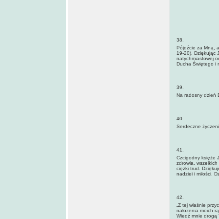
38.
Pójdźcie za Mną, a 
19-20). Dziękując 
natychmiastowej o
Ducha Świętego i 
39.
Na radosny dzień D
40.
Serdeczne życzenia
41.
Czcigodny księże J
zdrowia, wszelkich
ciężki trud. Dzięku
nadziei i miłości.
42.
„Z tej właśnie prz
nałożenia moich rą
Wiedź mnie drogą 