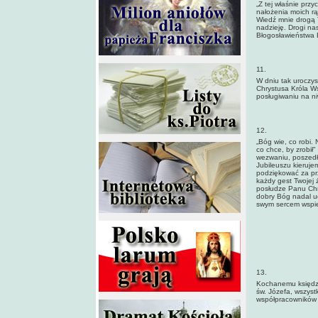
„Z tej właśnie prz
nałożenia moich rą
Wiedź mnie drogą 
nadzieję. Drogi na
Błogosławieństwa 
11.
W dniu tak uroczys
Chrystusa Króla Ws
posługiwaniu na ni
12.
„Bóg wie, co robi.
co chce, by zrobił
wezwaniu, poszedłe
Jubileuszu kieruje
podziękować za prz
każdy gest Twojej 
posłudze Panu Chry
dobry Bóg nadal ud
swym sercem wspier
13.
Kochanemu księdzu 
św. Józefa, wszystk
współpracowników w