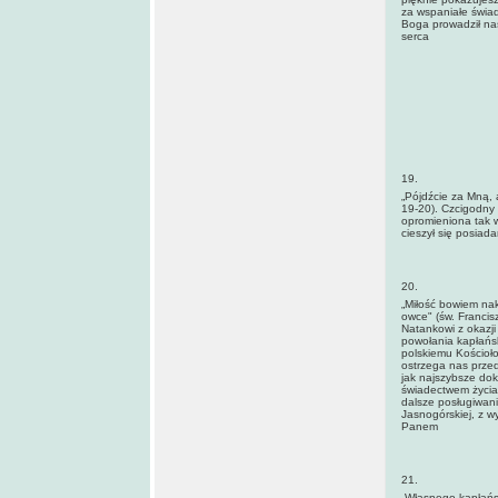
za wspaniałe świa
Boga prowadził na
serca
19.
„Pójdźcie za Mną, a
19-20). Czcigodny 
opromieniona tak w
cieszył się posiad
20.
„Miłość bowiem nak
owce" (św. Franci
Natankowi z okazji
powołania kapłańsk
polskiemu Kościoło
ostrzega nas przed
jak najszybsze dok
świadectwem życia 
dalsze posługiwani
Jasnogórskiej, z w
Panem
21.
„Własnego kapłańs