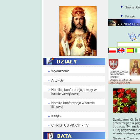
Strona głó
Kontakt
Wydarzenia
Artykuły
Homilie, konferencje, teksty w
formie dzwiękowej
Homilie konferencje w formie
filmowej
Książki
Dziękujemy Ci, że j
przestrzeganiu prz
CHRISTUS VINCIT - TV
bogactw, Ty rzucił
Tutaj przychodzą n
zdanie możemy powi
Niesiemy Ci w darz