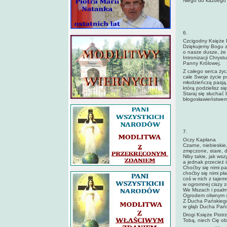
Niego do każdego c
6.
Czcigodny Księże P
Dziękujemy Bogu za
o nasze dusze, że
Intronizacji Chryst
Panny Królowej.
Z całego serca życ
całe Swoje życie p
młodzieńczą pasją.
którą podzielisz s
Staraj się słuchać
błogosławieństwem
7.
Oczy Kapłana
Czarne, niebieskie,
zmęczone, stare, d
Niby takie, jak wszy
a jednak przecież 
Choćby się nimi pat
choćby się nimi pła
coś w nich z tajem
w ogromnej ciszy z
We Mszach i psalm
Ogrodem oliwnym s
Z Ducha Pańskieg
w głąb Ducha Pańs
Drogi Księże Piotr
Tobą, niech Cię ob