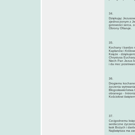
34.
Dziękując Jezusowi
zjednoczonym z Je
gotowości serca, 
Obrony Ofiaruje.
35.
Kochany i bardzo n
Kapłanów i Królowej
Księże - dziękujem
Chrystusa Euchary
Niech Pan Jezus bł
i da moc przetrwan
36.
Drogiemu kochanem
życzenia wytrwania
Błogosławieństwa 
obranego - Introni
Kościołowi święte
37.
Czcigodnemu księdz
serdeczne życzenia
łask Bożych i daró
Najświętsza ma za