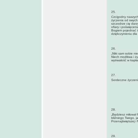
25.
Czcigodny naszych
życzenia od swych 
szczodrze cię darzy
ofiary i poświęcen
Bogiem pojednać śp
dziękczynieniu dla 
26.
„Nikt sam sobie nie
Niech modlitwa i ż
wytrwałość w kapł
27.
Serdeczne życzenia
28.
„Będziesz miłował 
bliźniego Twego, j
Przenajświętszej i 
29.