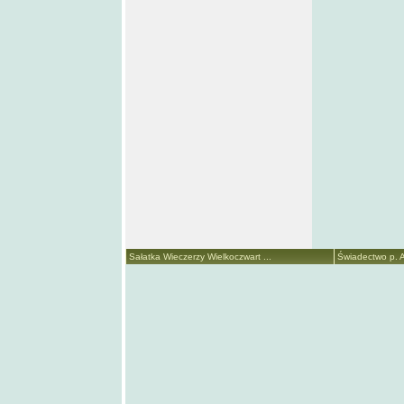
Sałatka Wieczerzy Wielkoczwart ...
Świadectwo p. A