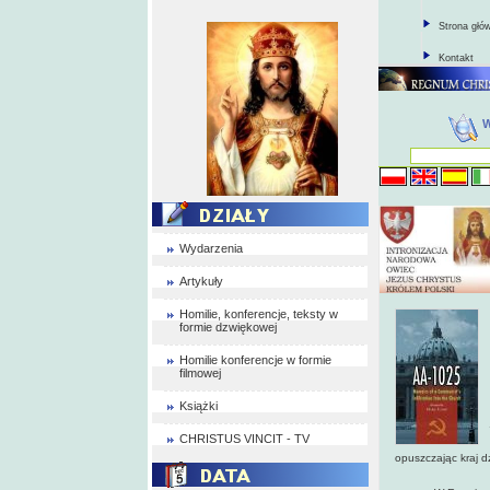
Strona głó
Kontakt
Wydarzenia
Artykuły
Homilie, konferencje, teksty w
formie dzwiękowej
Homilie konferencje w formie
filmowej
Książki
CHRISTUS VINCIT - TV
opuszczając kraj d