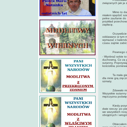
związanych jak ja z
Mimo to dał mi a
miałem spędzić sze
pełne zaufanie do t
przykład przechow
zapłacę.
Oczywiście kazał
oddawano w tym mie
wymazać z kalendar
czasu zajmie zabic
Pewnego dnia, gd
- Wyobraź sobie to
duchowną. Co za p
sutanny. Poprzysią
kościołów, poniewa
Ta mała gierka w 
dla mnie grą zręcz
szmaty.
Zdawało mi się, 
Wszystkie sutanny 
mężczyzna poświęc
Kiedy przyszedł 
dwie rzeczy: po pi
we wszystkich nosz
obojętnych i wrogó
Obiecałem sobie n