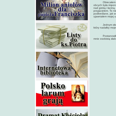
Obiecałem sobie 
obcych była impon
nad greką i łaciną
przyjacielem. To n
podkreślane, jak w
ujawniałem mojej u
Jednym słowem ws
który nadałby moj
Postanowiłem się
mnie osobistą słab