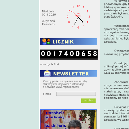
W Rzymie odbywał
podwładnym, gdy ty
12
biblistą i pracowa
11
1
zadziwiające było
Niedziela
10
2
pastor nie był zre
PM
09-8-2026
niedziela
staroświeckim.
9
3
32tydzień
8
4
Czas letni
Współpracowali z
7
5
6
społecznej świadom
szczególnie Noweg
oraz jego zmartwyc
wykorzenione. Był
człowieka.
Ów profesor nauc
okazać się przydatn
Oczekując na głęb
obecnych:104
uniknąć podejrzeń 
abym robił to samo
Cała Eucharystia p
Proszę podać swój adres e-mail, aby
Zapewniał mnie n
otrzymywać najnowsze informacje
nowym opracowaniem
o serwisie www.regnumchristi
miar wskazane dać 
małych grup, msza 
e-mail
największą ucztą j
dojdziemy do tego,
Przyznał, że jeg
rozważyć podobne k
wschodzie. Uważał
tłumaczenia Biblii
człowieka we wszyst
Próbowałem go na