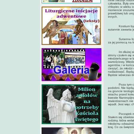
mnie niezbyt trud
człowieka. Były one
chłopiec w wieku o
momencie zrozumiał
prawdziwej lub uro
innych.
Kostium był jedn
sutannie zawarta j
Sutanna była dla
za jej pomocą na k
Im dłużej się nad
strony czułem się 
młodzieńczego w ba
wartościowy. Wied
agentów, i w końcu
cieszyć, że młodzi
naśladować. Będą 
Będzie wówczas d
Poza tym ci nowi 
podobni. Nie będą t
na gruncie teologi
strachu przed kole
kwestie filantropi
stwierdzeniach nie
wpadł. Jest więc c
Początek mojego 
Stałem się obiekte
rodziny, która wol
młodemu odważnemu
kraj. Co za święto