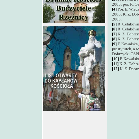
2005; por. R. 
[4]
Por. E. Wiec
2006; K. Z. Do
2005.
[5]
R. Celakówn
[6]
R. Celakówn
[7]
K. Z. Dobrz
[8]
K. Z. Dobrz
[9]
F. Kowalska, 
prostytutek, a 
Dobrzycki OSP
[10]
F. Kowalska
[11]
K. Z. Dobr
[12]
K. Z. Dobr