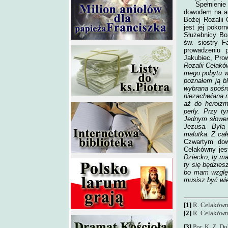
Spełnienie
dowodem na au
Bożej Rozalii
jest jej pokor
Służebnicy Boż
św. siostry F
prowadzeniu p
Jakubiec, Prow
Rozalii Celakó
mego pobytu w
poznałem ją bl
wybrana spośró
niezachwiana n
aż do heroizmu
perły. Przy t
Jednym słowem
Jezusa. Była 
malutka. Z cał
Czwartym dow
Celakówny jest
Dziecko, ty ma
ty się będzies
bo mam względ
musisz być wi
[1]
R. Celakówn
[2]
R. Celakówn
[3]
Por. K. Z. D