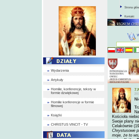
Strona głó
Kontakt
Wydarzenia
Artykuły
Homilie, konferencje, teksty w
7.
formie dzwiękowej
20
Ni
Homilie konferencje w formie
filmowej
Tr
Na
Książki
Kościoła niebi
Swoje plany ni
CHRISTUS VINCIT - TV
Celakównie (19
Chrystusowe pr
moje, że to ws