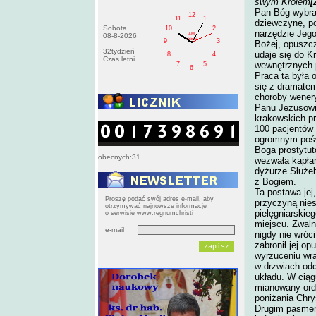
swym Królem
[
Pan Bóg wybrał
12
11
1
dziewczynę, p
Sobota
10
2
narzędzie Jego
AM
08-8-2026
sobota
9
3
Bożej, opuszc
32tydzień
udaje się do K
8
4
Czas letni
wewnętrznych p
7
5
6
Praca ta była 
się z dramatem
choroby wenery
Panu Jezusowi 
krakowskich pr
100 pacjentów
ogromnym poświ
Boga prostytut
obecnych:31
wezwała kapłan
dyżurze Służeb
z Bogiem.
Ta postawa jej
Proszę podać swój adres e-mail, aby
przyczyną nies
otrzymywać najnowsze informacje
pielęgniarskie
o serwisie www.regnumchristi
miejscu. Zwaln
e-mail
nigdy nie wróc
zabronił jej op
wyrzuceniu wra
w drzwiach odd
układu. W ciąg
mianowany ord
poniżania Chr
Drugim pasmem