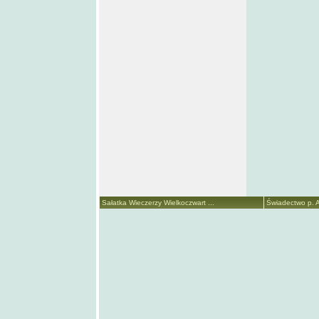
Sałatka Wieczerzy Wielkoczwart ...
Świadectwo p. A