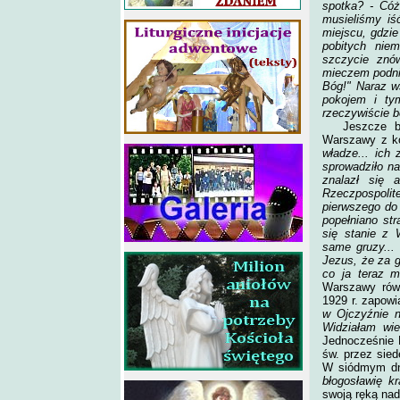
spotka? - Cóż
musieliśmy iś
miejscu, gdzie
pobitych nie
szczycie znó
mieczem podnie
Bóg!" Naraz w
pokojem i ty
rzeczywiście b
Jeszcze b
Warszawy z ko
władze... ich 
sprowadziło na
znalazł się 
Rzeczpospolit
pierwszego do 
popełniano str
się stanie z 
same gruzy...
Jezus, że za g
co ja teraz m
Warszawy równ
1929 r. zapow
w Ojczyźnie n
Widziałam wie
Jednocześnie 
św. przez sied
W siódmym dni
błogosławię k
swoją ręką na