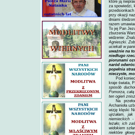
które ją niepra
za spowiedzi, k
przedsionkach K
przy okazji na
dniami śledzon
razem umawiać
To jej Pan Jezu
zburzenia Wars
widzenie:
Znal
Agnieszki. Zob
uciekali w pan
uważnie na to,
niedługo rzec
piorunami ozn
naród odwróci
popełnia stra
nieczyste, mo
Pod koniec
kraje świata, 
sposób ducho
Pomorza, całą 
ten ogień znis
Na przeło
Archanioła uzb
wizję klęski N
ujrzałam, ja
niemieckich -
leżało; ich z
widokiem szłam
niektóre głow