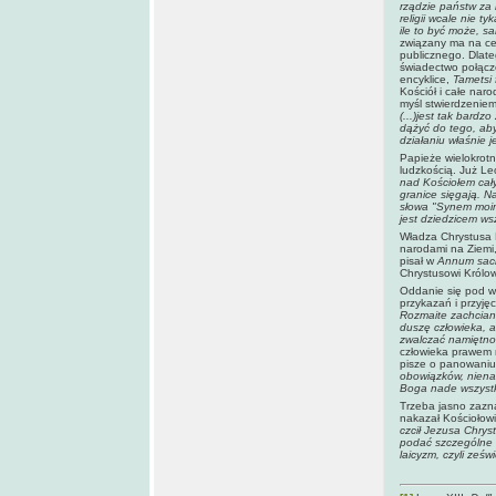
rządzie państw za 
religii wcale nie 
ile to być może, 
związany ma na cel
publicznego. Dlate
świadectwo połącz
encyklice,
Tametsi 
Kościół i całe naro
myśl stwierdzeniem
(...)jest tak bard
dążyć do tego, aby
działaniu właśnie j
Papieże wielokrotn
ludzkością. Już Le
nad Kościołem całym
granice sięgają. N
słowa "Synem moim
jest dziedzicem ws
Władza Chrystusa K
narodami na Ziemi,
pisał w
Annum sa
Chrystusowi Królo
Oddanie się pod w
przykazań i przyję
Rozmaite zachciank
duszę człowieka, ab
zwalczać namiętnoś
człowieka prawem n
pisze o panowaniu
obowiązków, nienar
Boga nade wszyst
Trzeba jasno zazna
nakazał Kościołowi
czcił Jezusa Chrys
podać szczególne l
laicyzm, czyli ześw