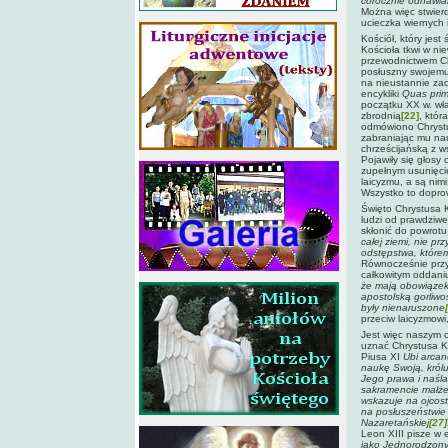
corocznie odnawia
Można więc stwierd
ucieczka wiernych 
Kościół, który jes
Kościoła tkwi w ni
przewodnictwem Chr
posłuszny swojemu
na nieustannie zaos
encykliki
Quas prim
początku XX w. wła
zbrodnią
[22]
, któr
odmówiono Chrystu
zabraniając mu na
chrześcijańską z w
Pojawiły się głosy 
zupełnym usunięcie
laicyzmu, a są nim
Wszystko to dopro
Święto Chrystusa K
ludzi od prawdziwe
skłonić do powrot
całej ziemi, nie p
odstępstwa, które
Równocześnie przy 
całkowitym oddani
że mają obowiązek
apostolską gorliwo
były nienaruszone
przeciw laicyzmowi,
Jest więc naszym o
uznać Chrystusa K
Piusa XI
Ubi arca
naukę Swoją, królu
Jego prawa i naśla
sakramencie małżeńs
wskazuje na ojcost
na posłuszeństwie 
Nazaretańskiej
[27]
Leon XIII pisze w 
jako Jednorodzony