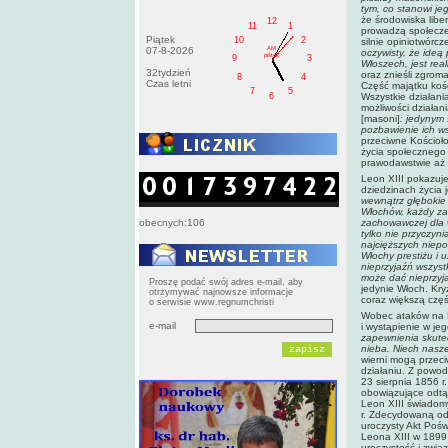
tym, co stanowi jeg
że środowiska liber
12
11
1
prowadzą społecze
Piątek
10
2
silnie opiniotwórc
AM
07-8-2026
oczywisty, że ideą
pištek
9
3
Włoszech, jest re
32tydzień
oraz znieśli zgrom
8
4
Czas letni
Część majątku koś
7
5
6
Wszystkie działani
możliwości działan
[masoni]
: jedynym 
pozbawienie ich w
przeciwne Kościoło
życia społecznego 
prawodawstwie aż 
Leon XIII pokazuj
dziedzinach życia 
wewnątrz głębokie 
Włochów, każdy zaś
obecnych:106
zachowawczej dla w
tylko nie przyczyn
najcięższych niepo
Włochy prestiżu i 
nieprzyjaźń wszyst
może dać nieprzyja
Proszę podać swój adres e-mail, aby
jedynie Włoch. Kry
otrzymywać najnowsze informacje
coraz większą częś
o serwisie www.regnumchristi
Wobec ataków na K
e-mail
i wystąpienie w j
zapewnienia skute
nieba. Niech nasze
wierni mogą przeci
działaniu. Z powodu
23 sierpnia 1856 
obowiązujące odtą
Leon XIII świadomy
r. Zdecydowaną odp
uroczysty Akt Poś
Leona XIII w 1899 
uroczystość i zwią