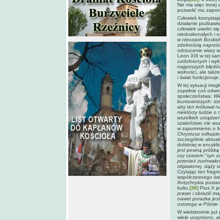
Nie ma więc innej 
pozwolić mu zapro
Człowiek korzystaj
działanie pozbawi
człowiek uwolni si
niedoskonałych i 
w rzeczach Boskich
zdolnością naprzó
odrzucenie wiary w
Leon XIII w tej sa
uzdolnionych i wy
najgorszych błędó
wolności, ale także
i świat funkcjonuje.
W tej sytuacji mog
zupełnie coś odwr
społeczeństwa:
Wi
buntowniczych: dz
aby ten królował n
niektórzy ludzie o
wszelkich urządze
szaleństwo nie wsz
w zapomnieniu o M
Chrystusa odkupie
szczególnie aktual
dobitniej w encykl
jest pewną próbką 
czy czasem "syn zat
przecież zuchwałoś
objawionej, dąży s
Czytając ten fragm
współczesnego świa
Antychrysta postaw
kultu.
[38]
Pius X j
prawo i obrazić ma
nawet porażka jest
ostrzega w Piśmie 
W wielokrotnie już
wiele uczyniono, a