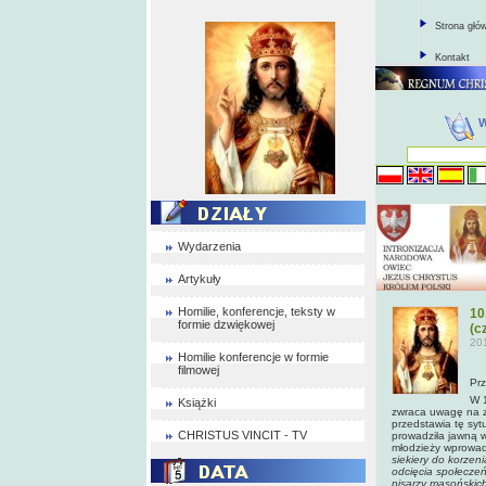
Strona głó
Kontakt
Wydarzenia
Artykuły
Homilie, konferencje, teksty w
10
formie dzwiękowej
(cz
20
Homilie konferencje w formie
filmowej
Prz
W 1
Książki
zwraca uwagę na zj
przedstawia tę syt
CHRISTUS VINCIT - TV
prowadziła jawną w
młodzieży wprowadz
siekiery do korzeni
odcięcia społeczeń
pisarzy masońskich