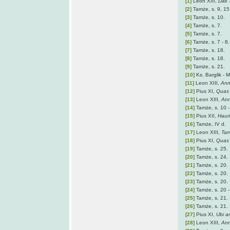
[1]
Leon XIII,
Dall'
[2]
Tamże, s. 9, 15
[3]
Tamże, s. 10.
[4]
Tamże, s. 7.
[5]
Tamże, s. 7.
[6]
Tamże, s. 7 - 8.
[7]
Tamże, s. 18.
[8]
Tamże, s. 18.
[9]
Tamże, s. 21.
[10]
Ks. Barglik - 
[11]
Leon XIII,
Ann
[12]
Pius XI,
Quas 
[13]
Leon XIII,
An
[14]
Tamże, s. 10 -
[15]
Pius XII,
Hauri
[16]
Tamże, IV d.
[17]
Leon XIII,
Tam
[18]
Pius XI,
Quas 
[19]
Tamże, s. 25.
[20]
Tamże, s. 24.
[21]
Tamże, s. 20.
[22]
Tamże, s. 20.
[23]
Tamże, s. 20.
[24]
Tamże, s. 20 -
[25]
Tamże, s. 21.
[26]
Tamże, s. 21.
[27]
Pius XI,
Ubi a
[28]
Leon XIII,
An