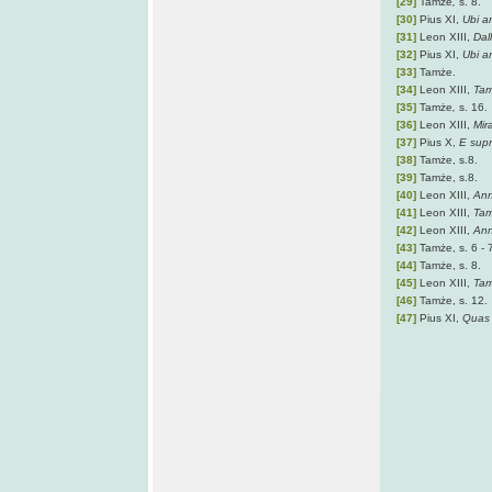
[29]
Tamże
,
s. 8.
[30]
Pius XI,
Ubi a
[31]
Leon XIII,
Dall
[32]
Pius XI,
Ubi a
[33]
Tamże.
[34]
Leon XIII,
Tam
[35]
Tamże
,
s. 16.
[36]
Leon XIII,
Mir
[37]
Pius X,
E supr
[38]
Tamże, s.8.
[39]
Tamże, s.8.
[40]
Leon XIII,
An
[41]
Leon XIII,
Tam
[42]
Leon XIII,
An
[43]
Tamże, s. 6 - 
[44]
Tamże, s. 8.
[45]
Leon XIII,
Tam
[46]
Tamże, s. 12.
[47]
Pius XI,
Quas 