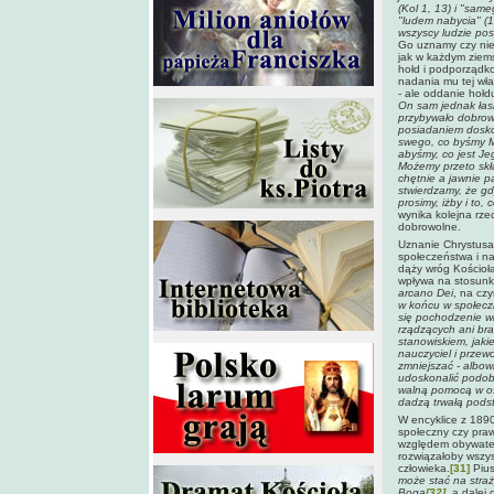
(Kol 1, 13) i "same
"ludem nabycia" (1 P
wszyscy ludzie pos
Go uznamy czy nie
jak w każdym ziems
hołd i podporządk
nadania mu tej wła
- ale oddanie hołd
On sam jednak łas
przybywało dobrowo
posiadaniem doskon
swego, co byśmy Mu
abyśmy, co jest Je
Możemy przeto skła
chętnie a jawnie p
stwierdzamy, że gd
prosimy, iżby i to,
wynika kolejna rze
dobrowolne.
Uznanie Chrystusa 
społeczeństwa i na
dąży wróg Kościoł
wpływa na stosunki
arcano Dei
, na cz
w końcu w społecz
się pochodzenie wł
rządzących ani bra
stanowiskiem, jaki
nauczyciel i przew
zmniejszać - albow
udoskonalić podobn
walną pomocą w os
dadzą trwałą pods
W encyklice z 1890
społeczny czy praw
względem obywateli
rozwiązałoby wszys
człowieka.
[31]
Pius
może stać na stra
Boga
[32]
, a dalej