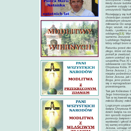
kiedy dusze ludzki
zupełnie ostygły i
uroczystość Najśw
Rozwijający się ku
chrześcijan został
dokładnym obrazem
miłowania Go wzaj
Jego; wszak, nie j
hołdu. i pokłonu o
oddajemy
[13]
.
Wyn
samemu Jezusowi C
Ludzkiego Najświę
który odtąd broni 
Ratunku przed złe
złego, które od da
potrafi je zwalczać
zatem uciekać się t
uzupełnia Pius XI 
oddawanie czci Se
Chrystusa Króla. P
Serca Jezusa (...) 
niejako pośrednic
Serce Jezusa, jak 
Boga, jeno przeze
się o wynagradzan
przestrzegania.
Tak jak Królestwo 
Jego Intronizacja 
Tak w tej kwestii 
miłości Bożej: miło
Logicznym uzupełn
święta Chrystusa K
dzień święta na os
ten sposób rozpami
pomnoży świętem C
wysławiać i głosić
tej samej encyklic
Jezusa, uznając ic