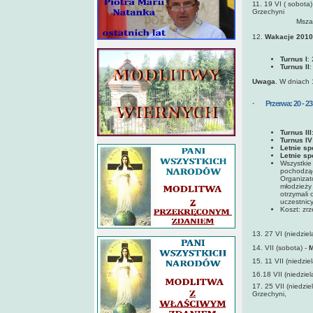
11. 19 VI ( sobota
Grzechyni
Msza św. 
12.
Wakacje 2010
Turnus I
:
Turnus II
:
Uwaga
. W dniach 
· Przerwa: 20 - 23 
Turnus III
Turnus IV
Letnie sp
Letnie sp
Wszystkie 
pochodząc
Organizat
młodzieży 
otrzymali
uczestnicy
Koszt: zrz
13. 27 VI (niedziel
14. VII (sobota) -
M
15. 11 VII (niedziel
16.18 VII (niedziel
17. 25 VII (niedzie
Grzechyni,
Msza św