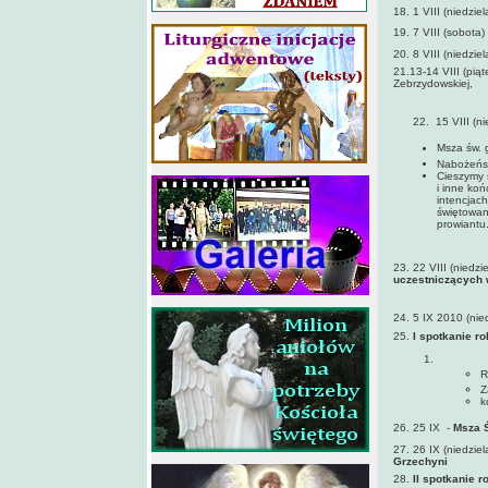
18. 1 VIII (niedzie
19. 7 VIII (sobota) 
20. 8 VIII (niedzie
21.13-14 VIII (pią
Zebrzydowskiej,
koszt: 15 z
22. 15 VIII (nied
Msza św. 
Nabożeńst
Cieszymy 
i inne koń
intencjac
świętowani
prowiantu
23. 22 VIII (niedzi
uczestniczących 
24. 5 IX 2010 (nied
25.
I spotkanie r
R
Z
k
26. 25 IX -
Msza Ś
27. 26 IX (niedziel
Grzechyni
28.
II spotkanie 