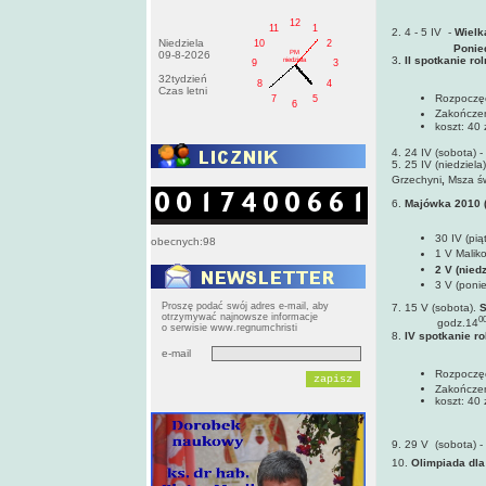
12
11
1
2. 4 - 5 IV -
Wielk
Niedziela
10
2
Ponie
PM
09-8-2026
3
. II spotkanie r
niedziela
9
3
32tydzień
8
4
Czas letni
Rozpoczęc
7
5
6
Zakończen
koszt: 40 
4. 24 IV (sobota) -
5. 25 IV (niedziela)
Grzechyni
,
Msza św
6.
Majówka 2010 (3
30 IV (pią
obecnych:98
1 V Malik
2 V (nied
3 V (poni
Proszę podać swój adres e-mail, aby
7. 15 V (sobota).
S
otrzymywać najnowsze informacje
0
godz.14
o serwisie www.regnumchristi
8.
IV spotkanie ro
e-mail
Rozpoczęc
Zakończen
koszt: 40 
9. 29 V (sobota) -
10.
Olimpiada dla