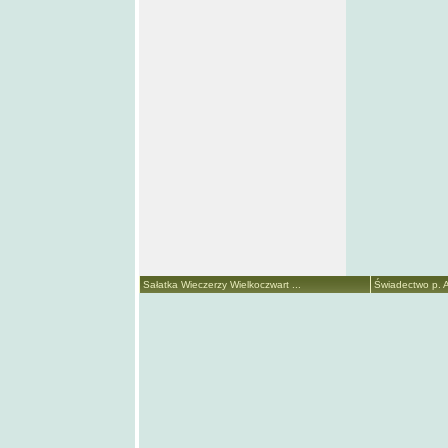
Sałatka Wieczerzy Wielkoczwart ...
Świadectwo p. A