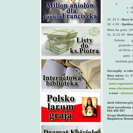
R
Z
29. 23 X
- Msza ś
30. 4 XII -
Spotkan
Msza św. godz. 10
31. 11-12 XII Wie
Sobota:
g
godzinie na świa
ok.50cm.,zrobion
godz. 
niedziela god
Szczegóły w infor
Nasz adres:
Ks. P
Podhalański
www.regnumchri
www.christusvinc
e-mail -
atnatane
dział informacyjn
dział wysyłkowy 
664 466 067
Grupa Modlitewna,
Magdalena Nowak 