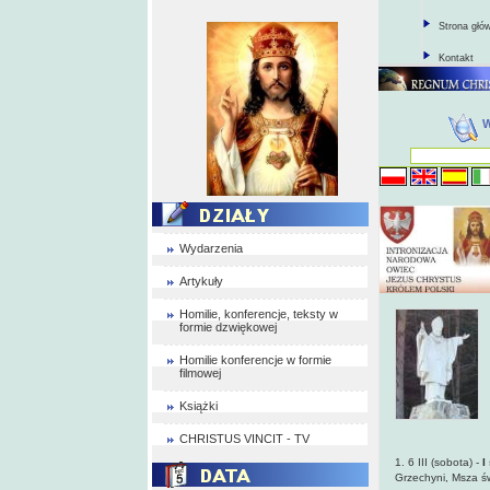
Strona głó
Kontakt
Wydarzenia
Artykuły
Homilie, konferencje, teksty w
formie dzwiękowej
Homilie konferencje w formie
filmowej
Książki
CHRISTUS VINCIT - TV
1. 6 III (sobota) -
I
Grzechyni,
Msza św