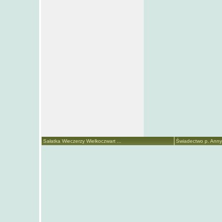
Sałatka Wieczerzy Wielkoczwart ...
Świadectwo p. Anny 