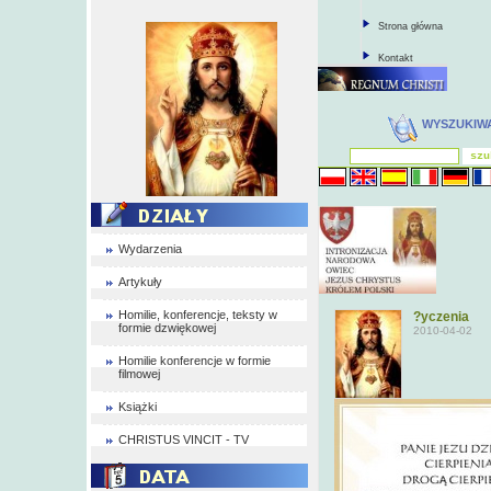
Strona główna
Kontakt
WYSZUKIW
Wydarzenia
Artykuły
Homilie, konferencje, teksty w
?yczenia
formie dzwiękowej
2010-04-02
Homilie konferencje w formie
filmowej
Książki
CHRISTUS VINCIT - TV