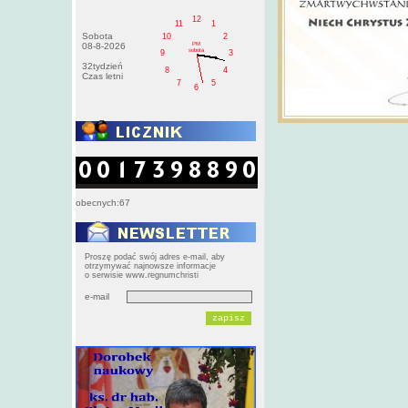
12
11
1
Sobota
10
2
PM
08-8-2026
sobota
9
3
32tydzień
8
4
Czas letni
7
5
6
obecnych:67
Proszę podać swój adres e-mail, aby
otrzymywać najnowsze informacje
o serwisie www.regnumchristi
e-mail