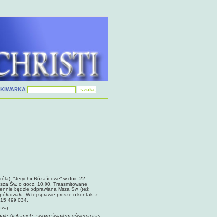
UKIWARKA
Króla). "Jerycho Różańcowe" w dniu 22
 Mszą Św. o godz. 10.00. Transmitowane
iennie będzie odprawiana Msza Św. (też
ółudziału. W tej sprawie proszę o kontakt z
0515 499 034.
tową.
hale Archaniele swoim światłem oświecaj nas,