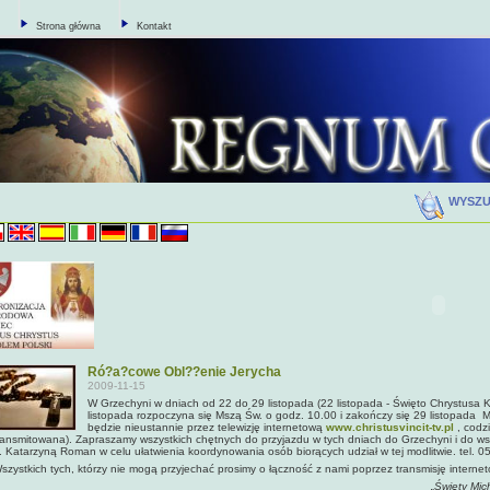
Strona główna
Kontakt
WYSZ
Ró?a?cowe Obl??enie Jerycha
2009-11-15
W Grzechyni w dniach od 22 do 29 listopada (22 listopada - Święto Chrystusa 
listopada rozpoczyna się Mszą Św. o godz. 10.00 i zakończy się 29 listopada
będzie nieustannie przez telewizję internetową
www.christusvincit-tv.pl
, codz
ransmitowana). Zapraszamy wszystkich chętnych do przyjazdu w tych dniach do Grzechyni i do wsp
. Katarzyną Roman w celu ułatwienia koordynowania osób biorących udział w tej modlitwie. tel. 
szystkich tych, którzy nie mogą przyjechać prosimy o łączność z nami poprzez transmisję interne
„Święty Mic