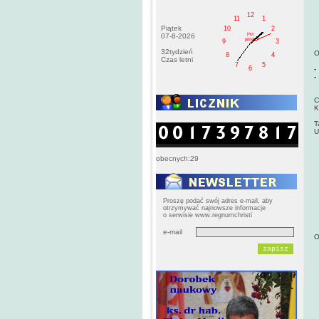
12
11
1
Piątek
10
2
PM
07-8-2026
pištek
9
3
32tydzień
O
8
4
Czas letni
7
5
6
-
-
C
C
K
T
U
obecnych:29
Proszę podać swój adres e-mail, aby
otrzymywać najnowsze informacje
o serwisie www.regnumchristi
e-mail
O