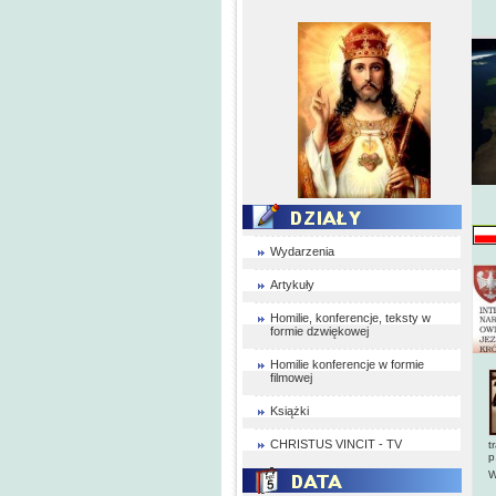
Wydarzenia
Artykuły
Homilie, konferencje, teksty w
formie dzwiękowej
Homilie konferencje w formie
filmowej
Książki
CHRISTUS VINCIT - TV
t
p
W