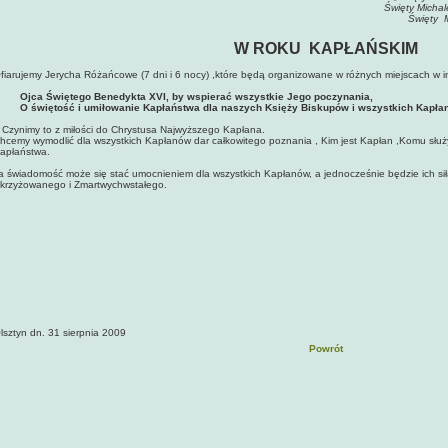
Święty Michal
Święty M
W ROKU KAPŁAŃSKIM
fiarujemy Jerycha Różańcowe (7 dni i 6 nocy) ,które będą organizowane w różnych miejscach w i
 Ojca Świętego Benedykta XVI, by wspierać wszystkie Jego poczynania,
 O świętość i umiłowanie Kapłaństwa dla naszych Księży Biskupów i wszystkich Kapła
zynimy to z miłości do Chrystusa Najwyższego Kapłana.
hcemy wymodlić dla wszystkich Kapłanów dar całkowitego poznania , Kim jest Kapłan ,Komu służy
apłaństwa.
a świadomość może się stać umocnieniem dla wszystkich Kapłanów, a jednocześnie będzie ich sił
krzyżowanego i Zmartwychwstałego.
Im.
lsztyn dn. 31 sierpnia 2009
Powrót