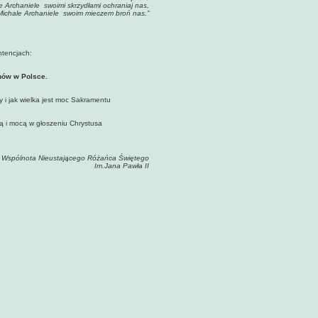
e Archaniele swoimi skrzydłami ochraniaj nas,
ichale Archaniele swoim mieczem broń nas.”
ntencjach:
nów w Polsce.
 i jak wielka jest moc Sakramentu
ą i mocą w głoszeniu Chrystusa
Wspólnota Nieustającego Różańca Świętego
Jana Pawła II