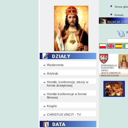
Strona głó
Kontakt
Wydarzenia
Artykuły
Homilie, konferencje, teksty w
formie dzwiękowej
Homilie konferencje w formie
filmowej
Książki
CHRISTUS VINCIT - TV