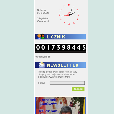
12
11
1
Sobota
10
2
AM
08-8-2026
sobota
9
3
32tydzień
8
4
Czas letni
7
5
6
obecnych:38
Proszę podać swój adres e-mail, aby
otrzymywać najnowsze informacje
o serwisie www.regnumchristi
e-mail