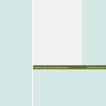
Sałatka Wieczerzy Wielkoczwart ...
Świadectwo p. A