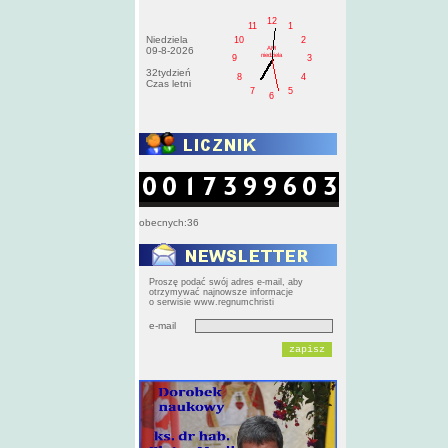
12
11
1
Niedziela
10
2
AM
09-8-2026
niedziela
9
3
32tydzień
8
4
Czas letni
7
5
6
obecnych:36
Proszę podać swój adres e-mail, aby
otrzymywać najnowsze informacje
o serwisie www.regnumchristi
e-mail