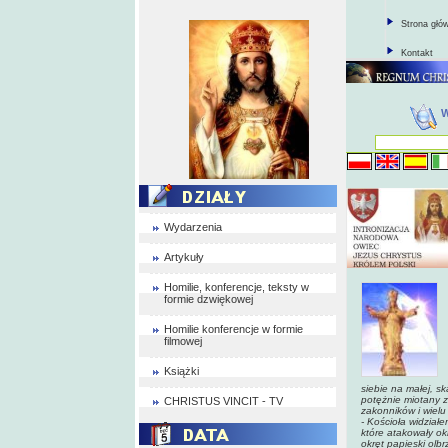
Strona głó
Kontakt
Wydarzenia
Artykuły
Homilie, konferencje, teksty w
formie dzwiękowej
Homilie konferencje w formie
filmowej
Książki
siebie na małej, s
potężnie miotany z
CHRISTUS VINCIT - TV
zakonników i wielu 
- Kościoła widziałe
które atakowały ok
okręt papieski olb