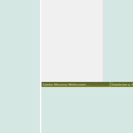
Sałatka Wieczerzy Wielkoczwart ...
Świadectwo p. A