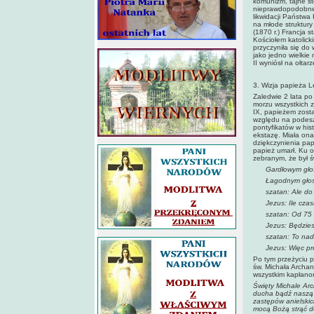
komunizm, tajne s
nieprawdopodobnej
likwidacji Państwa
na młode struktur
(1870 r.) Francja 
Kościołem katolick
przyczyniła się do
jako jedno wielki
II wyniósł na ołtar
3. Wizja papieża L
Zaledwie 2 lata p
morzu wszystkich z
IX, papieżem zost
względu na podeszł
pontyfikatów w his
ekstazę. Miała ona
dziękczynienia pap
papież umarł. Ku 
zebranym, że był 
Gardłowym głosem 
Łagodnym głosem 
szatan: Ale do te
Jezus: Ile czasu 
szatan: Od 75 do 
Jezus: Będziesz m
szatan: To nadc
Jezus: Więc próbu
Po tym przeżyciu p
św. Michała Archan
wszystkim kapłano
Święty Michale Ar
ducha bądź naszą 
zastępów anielskic
mocą Bożą strąć d