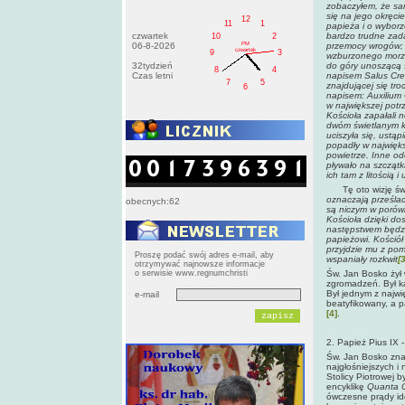
zobaczyłem, że sam
się na jego okręci
12
11
1
papieża i o wybor
czwartek
bardzo trudne zad
10
2
PM
06-8-2026
przemocy wrogów; s
czwartek
9
3
wzburzonego morza
32tydzień
do góry unoszącą s
8
4
Czas letni
napisem Salus Cr
7
5
znajdującej się tro
6
napisem: Auxilium 
w największej potr
Kościoła zapałali 
dwóm świetlanym ko
uciszyła się, ustą
popadły w najwięks
powietrze. Inne od
pływało na szczątk
ich tam z litością 
Tę oto wizję św. 
oznaczają prześla
obecnych:62
są niczym w porów
Kościoła dzięki do
następstwem będzie
papieżowi. Kościół
przyjdzie mu z pom
Proszę podać swój adres e-mail, aby
wspaniały rozkwit
[3
otrzymywać najnowsze informacje
o serwisie www.regnumchristi
Św. Jan Bosko żył 
zgromadzeń. Był k
Był jednym z najwi
e-mail
beatyfikowany, a 
[4]
.
2. Papież Pius IX 
Św. Jan Bosko znan
najgłośniejszych i 
Stolicy Piotrowej b
encyklikę
Quanta 
ówczesne prądy ide