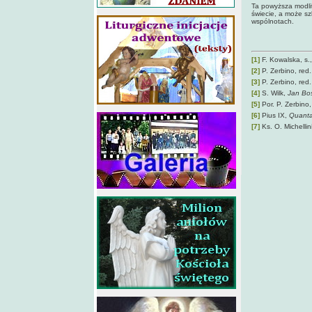
Ta powyższa modli
świecie, a może sz
wspólnotach.
[1]
F. Kowalska, s.
[2]
P. Zerbino, red
[3]
P. Zerbino, red
[4]
S. Wilk,
Jan Bo
[5]
Por. P. Zerbino,
[6]
Pius IX,
Quanta
[7]
Ks. O. Michellin