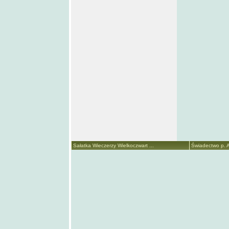
Sałatka Wieczerzy Wielkoczwart ...
Świadectwo p. A