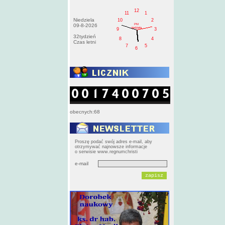
12
11
1
Niedziela
10
2
PM
09-8-2026
niedziela
9
3
32tydzień
8
4
Czas letni
7
5
6
obecnych:68
Proszę podać swój adres e-mail, aby
otrzymywać najnowsze informacje
o serwisie www.regnumchristi
e-mail