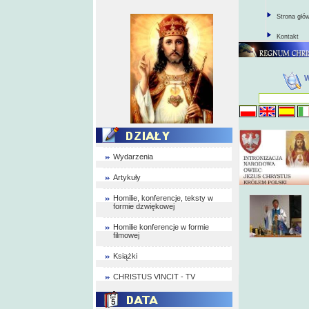
Strona głó
Kontakt
Wydarzenia
Artykuły
Homilie, konferencje, teksty w
formie dzwiękowej
Homilie konferencje w formie
filmowej
Książki
CHRISTUS VINCIT - TV