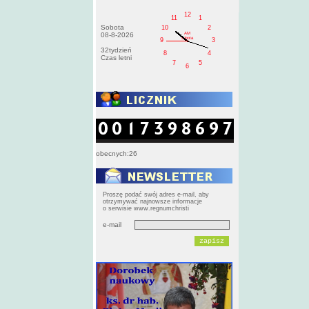
12
11
1
Sobota
10
2
AM
08-8-2026
sobota
9
3
32tydzień
8
4
Czas letni
7
5
6
obecnych:26
Proszę podać swój adres e-mail, aby
otrzymywać najnowsze informacje
o serwisie www.regnumchristi
e-mail