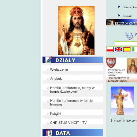
Strona głó
Kontakt
Wydarzenia
Artykuły
Homilie, konferencje, teksty w
formie dzwiękowej
Homilie konferencje w formie
filmowej
Książki
Telewidzów wr
CHRISTUS VINCIT - TV