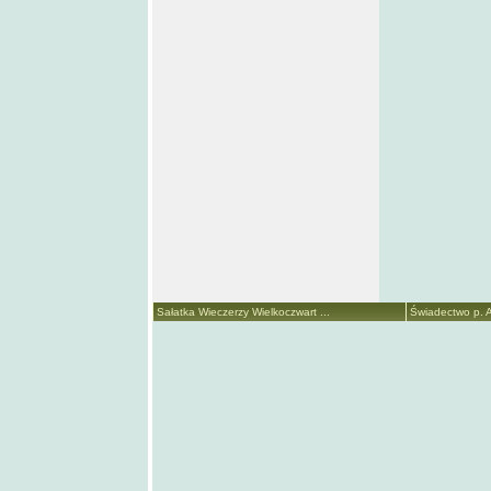
Sałatka Wieczerzy Wielkoczwart ...
Świadectwo p. A