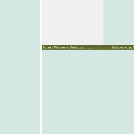
Sałatka Wieczerzy Wielkoczwart ...
Świadectwo p. A