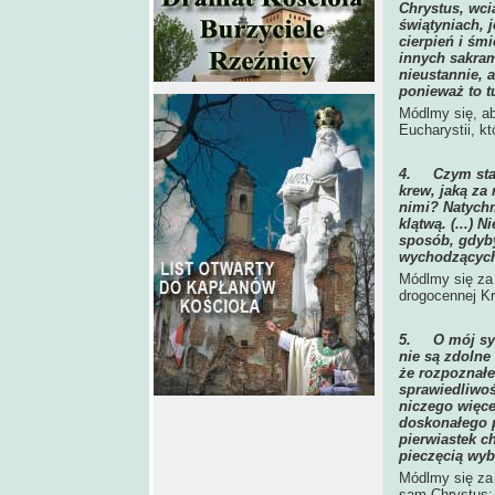
Chrystus, wci
świątyniach, 
cierpień i śm
innych sakram
nieustannie, 
ponieważ to t
Módlmy się, ab
Eucharystii, k
4.
Czym sta
krew, jaką za
nimi? Natychm
klątwą. (...) 
sposób, gdyb
wychodzących 
Módlmy się za 
drogocennej Krw
5.
O mój sy
nie są zdolne 
że rozpoznałe
sprawiedliwoś
niczego więce
doskonałego p
pierwiastek c
pieczęcią wybr
Módlmy się za 
sam Chrystus; 