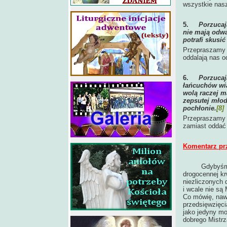
wszystkie nas
5.
Porzucaj
nie mają odwa
potrafi skusić
Przepraszamy C
oddalają nas o
6.
Porzucaj
łańcuchów wią
wolą raczej m
zepsutej młod
pochłonie.
[8]
Przepraszamy C
zamiast oddać 
Komentarz pr
Gdybyśmy
drogocennej krw
niezliczonych
i wcale nie są 
Co mówię, nawe
przedsięwzięci
jako jedyny m
dobrego Mistrz