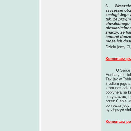
6.
Wreszcie
szczęście ot
zasługi Jego
tak, że przyj
chwalebnego c
nieskazitelno
znaczy, że ba
śmierci docze
może ich dos
Dziękujemy Ci
Komentarz pr
O Serce Jezu
Eucharystii, t
Tak jak w Tobi
źródłem jego s
która nas odkup
popłynęła na k
oczyszczać, by
przez Ciebie w
ponieważ jedyn
by złączyć sła
Komentarz po 