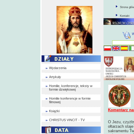
Strona głó
Kontakt
Wydarzenia
Artykuły
Homilie, konferencje, teksty w
formie dzwiękowej
Homilie konferencje w formie
filmowej
Komentarz na
Książki
CHRISTUS VINCIT - TV
O Jezu, czyżby
ołtarzach staje
sakramentu Two