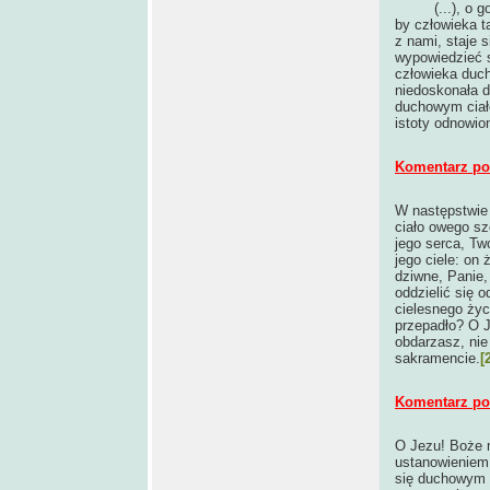
(...), o godn
by człowieka t
z nami, staje
wypowiedzieć s
człowieka duch
niedoskonała d
duchowym ciałe
istoty odnowion
Komentarz po 
W następstwie 
ciało owego sz
jego serca, Two
jego ciele: on 
dziwne, Panie,
oddzielić się 
cielesnego życ
przepadło? O J
obdarzasz, nie
sakramencie.
[
Komentarz po 
O Jezu! Boże m
ustanowieniem 
się duchowym 