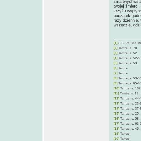
zmartwychwstan
twojej śmierci
krzyżu wypłynę
początek godne
razy dziennie,
wszędzie, gdzi
[1]
S.B. Paulina Ma
[2]
Tamże, s. 70.
[3]
Tamże, s. 52.
[4]
Tamże, s. 52-53
[5]
Tamże, s. 53.
[6]
Tamże.
[7]
Tamże.
[8]
Tamże, s. 53-54
[9]
Tamże, s. 65-66
[10]
Tamże, s. 107
[11]
Tamże, s. 18.
[12]
Tamże, s. 44-
[13]
Tamże, s. 23-
[14]
Tamże, s. 37-
[15]
Tamże, s. 25.
[16]
Tamże, s. 58.
[17]
Tamże, s. 63-
[18]
Tamże, s. 45.
[19]
Tamże.
[20]
Tamże.