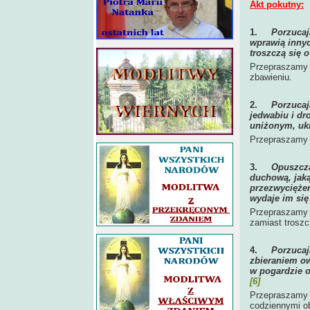
Akt pokutny:
1.
Porzucaj
wprawią innyc
troszczą się 
Przepraszamy C
zbawieniu.
2.
Porzucaj
jedwabiu i d
uniżonym, uk
Przepraszamy C
3.
Opuszcza
duchową, jaką
przezwyciężen
wydaje im się
Przepraszamy C
zamiast troszc
4.
Porzucaj
zbieraniem o
w pogardzie o
[6]
Przepraszamy C
codziennymi o