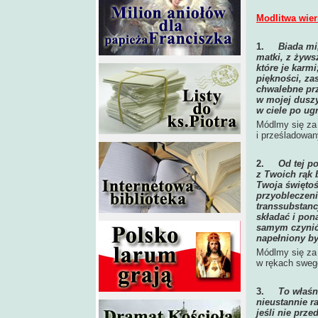
Modlitwa wier
1.
Biada mi
matki, z żyws
które je karm
piękności, za
chwalebne pr
w mojej duszy
w ciele po ug
Módlmy się za 
i prześladowan
2.
Od tej p
z Twoich rąk 
Twoja świętoś
przyobleczen
transsubstanc
składać i pon
samym czynić 
napełniony by
Módlmy się za 
w rękach sweg
3.
To właśn
nieustannie r
jeśli nie prz