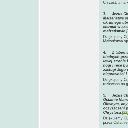
Chrzest, a na 
3.
Jezus Ch
Małżeństwa sp
okrutnego ubic
cierpiał w sz
małżeństwie.
[
Dziękujemy Ci,
Małżeństwa sp
4.
Z tabern
biednych grze
lewej stronie 
nogi i ręce b
zasługi Jego 
nieprawości i
Dziękujemy Ci,
rozlewana na g
5.
Jezus Ch
Ostatnie Nama
Oliwnym, aby 
oczyszczeni p
Chrystusa.
[22
Dziękujemy Ci,
przez Ostatni