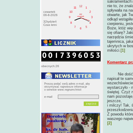
sakramentach?
nie to, że zna
12
11
1
spływała na na
czwartek
10
2
otwarte, jak T
AM
06-8-2026
czwartek
9
3
odkąd wstąpiłe
32tydzień
cierpieniu, jes
8
4
Czas letni
7
5
Boże, któż wię
6
się ofiarę? J
narzędzia śmie
tajemnica, jak
ukrytych w bos
miłości.
[1]
Komentarz pr
obecnych:26
Nie dość
napisał te sam
wszechświecie, 
Proszę podać swój adres e-mail, aby
otrzymywać najnowsze informacje
wystarczyło - 
o serwisie www.regnumchristi
świętej. Czyż 
nam pozostaje,
e-mail
jeszcze,
i milczy! Tak,
przeszkodzenia
Z powodu któr
waszego najwie
[2]