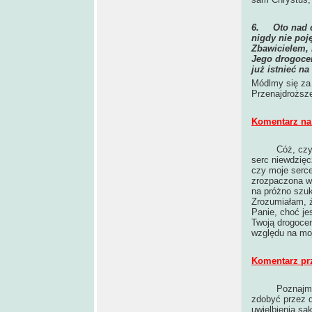
6.
Oto nad 
nigdy nie poję
Zbawicielem, 
Jego drogoce
już istnieć na
Módlmy się za
Przenajdroższe
Komentarz na 
Cóż, czy
serc niewdzięc
czy moje serce
zrozpaczona wł
na próżno szuk
Zrozumiałam, 
Panie, choć je
Twoją drogocen
względu na moją
Komentarz pr
Poznajmy lep
zdobyć przez 
uwielbienia sa