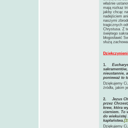
właśnie ustano
mają rozkaz t
jakby chcąc na
nadejściem ani
naszymi zbrodn
tragicznych od
Chrystusa. Z 
świętego sakra
błogosławić Sw
służą zachowan
Dziękczynieni
1.
Eucharys
sakramentów, 
nieustannie, 
ponieważ to t
Dziękujemy Ci,
źródła, jakim j
2.
Jezus Ch
przez Chrzest
krew, która w
cierniem. To
do wiekuistej
kapłaństwa.
[1
Dziękujemy Ci,