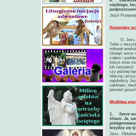
6.
Staranni
ciężkiego, le
podpuszczeni
Jezu! Przepras
Komentarz pr
O, Jezu,
Tobie z wszyst
miłował anielsk
Uświęć serce m
ciałem i podob
któryś mnie st
lub zeszpecić.
czy później bę
obecną i przys
najsłodszy Jez
zaklinam, niec
płomień grzech
Modlitwa wier
1.
Serce mo
liliami. Ja, 
pielęgnowany,
brzydzę się ty
Jezu , Oblubie