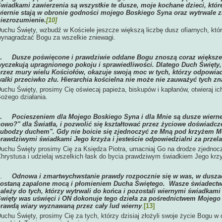
wiadkami zawierzenia są wszystkie te dusze, moje kochane dzieci, któr
iernie stają w obronie godności mojego Boskiego Syna oraz wytrwale z
iezrozumienie.
[10]
uchu Święty, wzbudź w Kościele jeszcze większą liczbę dusz ofiarnych, kt
ynagradzać Bogu za wszelkie zniewagi.
2.
Dusze poświęcone i prawdziwie oddane Bogu znoszą coraz większe 
yczekują upragnionego pokoju i sprawiedliwości. Dlatego Duch Święty, 
rzez mury wielu Kościołów, okazuje swoją moc w tych, którzy odpowiad
alki przeciwko złu. Hierarchia kościelna nie może nie zauważyć tych z
uchu Święty, prosimy Cię oświecaj papieża, biskupów i kapłanów, otwieraj ich
ożego działania.
3.
Pocieszeniem dla Mojego Boskiego Syna i dla Mnie są dusze wierne,
owo?" dla Światła, i pozwolić się kształtować przez życiowe doświadczen
ubodzy duchem". Gdy nie boicie się zjednoczyć ze Mną pod krzyżem Moj
rawdziwymi świadkami Jego krzyża i jesteście odpowiedzialni za przel
uchu Święty prosimy Cię za Księdza Piotra, umacniaj Go na drodze zjednoc
hrystusa i udzielaj wszelkich łask do bycia prawdziwym świadkiem Jego krz
4.
Odnowa i zmartwychwstanie prawdy rozpocznie się w was, w dusz
ostaną zapalone mocą i płomieniem Ducha Świętego. Wasze świadectwo
ależy do tych, którzy wytrwali do końca i pozostali wiernymi świadka
więty was uświęci i ON dokonuje tego dzieła za pośrednictwem Mojego 
rawdą wiary wyznawaną przez cały lud wierny
.
[13]
uchu Święty, prosimy Cię za tych, którzy dzisiaj złożyli swoje życie Bogu w o