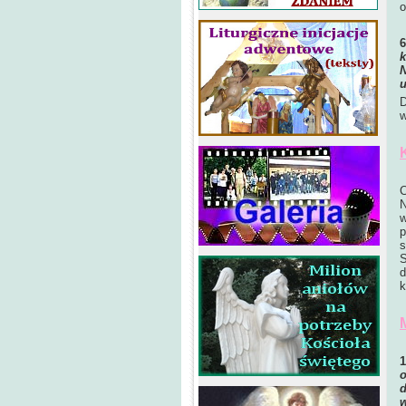
o
k
N
u
D
w
C
N
w
p
s
S
d
k
o
d
w