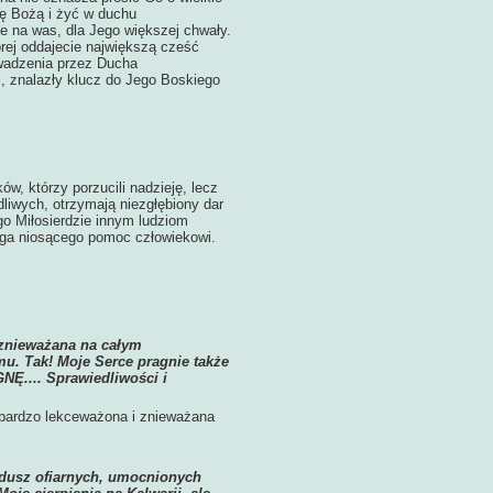
olę Bożą i żyć w duchu
e na was, dla Jego większej chwały.
órej oddajecie największą cześć
owadzenia przez Ducha
, znalazły klucz do Jego Boskiego
w, którzy porzucili nadzieję, lecz
dliwych, otrzymają niezgłębiony dar
o Miłosierdzie innym ludziom
Boga niosącego pomoc człowiekowi.
 znieważana na całym
u. Tak! Moje Serce pragnie także
NĘ.... Sprawiedliwości i
 bardzo lekceważona i znieważana
ę dusz ofiarnych, umocnionych