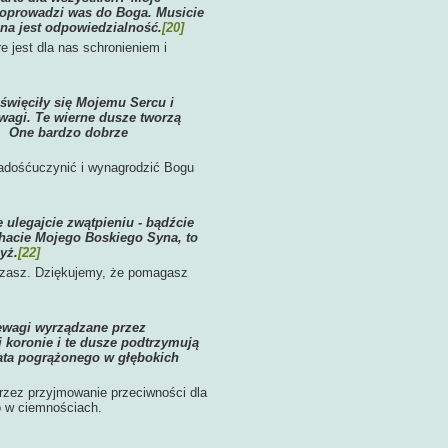
 doprowadzi was do Boga. Musicie
ona jest odpowiedzialność.
[20]
 jest dla nas schronieniem i
święciły się Mojemu Sercu i
wagi. Te wierne dusze tworzą
ą. One bardzo dobrze
adośćuczynić i wynagrodzić Bogu
 ulegajcie zwątpieniu - bądźcie
chacie Mojego Boskiego Syna, to
yż.
[22]
eszasz. Dziękujemy, że pomagasz
ewagi wyrządzane przez
 koronie i te dusze podtrzymują
ata pogrążonego w głębokich
rzez przyjmowanie przeciwności dla
o w ciemnościach.