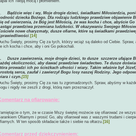
apal ich Twoją mocą i płomieniem.
5.
Bądźcie więc i wy, Moje drogie dzieci, świadkami Miłosierdzia, po
odność dziecka Bożego. Dla rodzaju ludzkiego prawdziwe objawienie B
ię od uwierzenia, że Bóg jest Miłością, że was kocha i chce, abyście Go
astąpi prawdziwa przemiana ludzkości. W okazywaniu Swojego Miłosie
ościele nowe charyzmaty, dusze ofiarne, które są świadkami prawdziwe
prawiedliwości
.
[14]
uchu Święty, prosimy Cię za tych, którzy wciąż są daleko od Ciebie. Spraw, a
e ich kocha i chce, aby i oni Go pokochali.
6.
Dusze zawierzenia, moje drogie dzieci, to dusze szczerze ufające B
ażdej okoliczności, aby dawać prawdziwe świadectwo. Te dusze doświa
tóra prowadzi ich po ścieżkach ufności i wiary. Takim właśnie był Józef,
rostotą serca, zaufał i zawierzył Bogu losy naszej Rodziny. Jego odpow
iara i czyn.
[15]
uchu Święty, prosimy Cię za nas tu zgromadzonych. Spraw, abyśmy w każdej 
ogu i nigdy nie zeszli z drogi, którą nam przeznaczył.
Komentarz na ofiarowanie:
amiętajcie o tym, że w czasie Mszy świętej możecie się ofiarować ze wszys
arankiem Ofiarnym i prosić Go, aby ofiarował was z waszymi trudami i cierpi
fiarnych. W ten sposób składacie także i siebie na ołtarzu.
[16]
Komentarz przed dziękczynieniem: