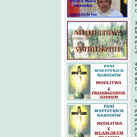
w
z
D
p
N
w
p
D
d
O
d
g
t
D
-
p
o
p
r
j
D