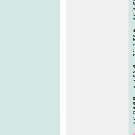
N
j
O
b
p
k
r
O
z
w
t
O
n
n
ś
c
O
w