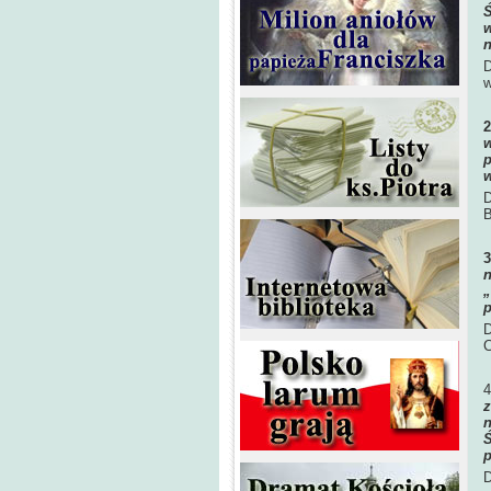
Ś
w
n
D
w
w
p
w
D
B
n
„
p
D
C
z
n
Ś
p
D