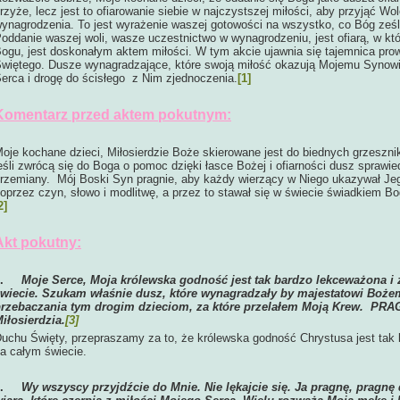
rzyże, lecz jest to ofiarowanie siebie w najczystszej miłości, aby przyjąć W
ynagrodzenia. To jest wyrażenie waszej gotowości na wszystko, co Bóg ześl
oddanie waszej woli, wasze uczestnictwo w wynagrodzeniu, jest ofiarą, w kt
ogu, jest doskonałym aktem miłości. W tym akcie ujawnia się tajemnica pr
więtego. Dusze wynagradzające, które swoją miłość okazują Mojemu Synowi
erca i drogę do ścisłego z Nim zjednoczenia.
[1]
Komentarz przed aktem pokutnym:
oje kochane dzieci, Miłosierdzie Boże skierowane jest do biednych grzesznikó
eśli zwrócą się do Boga o pomoc dzięki łasce Bożej i ofiarności dusz sprawie
rzemiany. Mój Boski Syn pragnie, aby każdy wierzący w Niego ukazywał Jeg
oprzez czyn, słowo i modlitwę, a przez to stawał się w świecie świadkiem 
2]
Akt pokutny:
1.
Moje Serce, Moja królewska godność jest tak bardzo lekceważona i
wiecie. Szukam właśnie dusz, które wynagradzały by majestatowi Bożem
rzebaczania tym drogim dzieciom, za które przelałem Moją Krew. PRAG
iłosierdzia.
[3]
uchu Święty, przepraszamy za to, że królewska godność Chrystusa jest tak
a całym świecie.
2.
Wy wszyscy przyjdźcie do Mnie. Nie lękajcie się. Ja pragnę, pragn