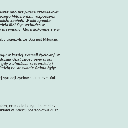
nieważ ono przywraca człowiekowi
ożego Miłosierdzia rozpoczyna
 także kochali. W taki sposób
rdzia Mój Syn wzbudza w
j przemiany, która dokonuje się w
by uwierzyli, że Bóg jest Miłością,
ogu w każdej sytuacji życiowej, w
dczają Opatrznościowej drogi,
 gdy z ufnością, szczerością i
iedzią na wezwanie Anioła były:
sytuacji życiowej szczerze ufali
tkim, co macie i czym jesteście z
eniami w intencji posłannictwa dusz