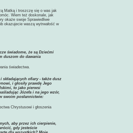
ą Matką i troszczę się o was jak
omóc. Wiem też doskonale, jak
tóry okaże swoje Sprawiedliwe
sób okazujecie waszą wytrwałość w
zcze świadome, że są Dziećmi
hym duszom do dawania
wania świadectwa.
 składających ofiary - także dusz
nowi, i głosiły prawdę Jego
lskimi, to jako pierwsi
aśladując Józefa i na jego wzór,
 w swoim posłannictwie:
ectwa Chrystusowi i głoszenia
ych, aby przez ich cierpienie,
rócić, gdy jesteście
warte dla wszystkich? Moje