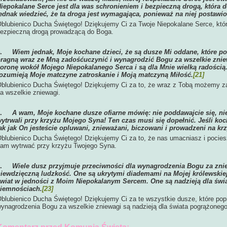
iepokalane Serce jest dla was schronieniem i bezpieczną drogą, która
ednak wiedzieć, że ta droga jest wymagająca, ponieważ na niej postawi
blubienico Ducha Świętego! Dziękujemy Ci za Twoje Niepokalane Serce, które
ezpieczną drogą prowadzącą do Boga.
4.
Wiem jednak, Moje kochane dzieci, że są dusze Mi oddane, które po
ragną wraz ze Mną zadośćuczynić i wynagrodzić Bogu za wszelkie znie
oronę wokół Mojego Niepokalanego Serca i są dla Mnie wielką radości
ozumieją Moje matczyne zatroskanie i Moją matczyną Miłość.
[21]
blubienico Ducha Świętego! Dziękujemy Ci za to, że wraz z Tobą możemy z
a wszelkie zniewagi.
5.
A wam, Moje kochane dusze ofiarne mówię: nie poddawajcie się, nie
ytrwali przy krzyżu Mojego Syna! Ten czas musi się dopełnić. Jeśli ko
ak jak On jesteście opluwani, znieważani, biczowani i prowadzeni na krz
blubienico Ducha Świętego! Dziękujemy Ci za to, że nas umacniasz i poci
am wytrwać przy krzyżu Twojego Syna.
6.
Wiele dusz przyjmuje przeciwności dla wynagrodzenia Bogu za zni
iewdzięczną ludzkość. One są ukrytymi diademami na Mojej królewskiej
wiat w jedności z Moim Niepokalanym Sercem. One są nadzieją dla świ
iemnościach.
[23]
blubienico Ducha Świętego! Dziękujemy Ci za te wszystkie dusze, które pop
ynagrodzenia Bogu za wszelkie zniewagi są nadzieją dla świata pogrążoneg