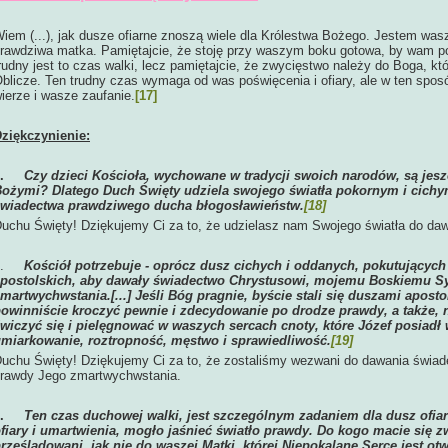
iem (...), jak dusze ofiarne znoszą wiele dla Królestwa Bożego. Jestem wasz
rawdziwa matka. Pamiętajcie, że stoję przy waszym boku gotowa, by wam p
rudny jest to czas walki, lecz pamiętajcie, że zwycięstwo należy do Boga, k
blicze. Ten trudny czas wymaga od was poświęcenia i ofiary, ale w ten spo
ierze i wasze zaufanie.
[17]
ziękczynienie:
1.
Czy dzieci Kościoła, wychowane w tradycji swoich narodów, są jes
ożymi? Dlatego Duch Święty udziela swojego światła pokornym i cic
wiadectwa prawdziwego ducha błogosławieństw.
[18]
uchu Święty! Dziękujemy Ci za to, że udzielasz nam Swojego światła do da
2.
Kościół potrzebuje - oprócz dusz cichych i oddanych, pokutujących i
postolskich, aby dawały świadectwo Chrystusowi, mojemu Boskiemu Sy
martwychwstania.[...] Jeśli Bóg pragnie, byście stali się duszami aposto
owinniście kroczyć pewnie i zdecydowanie po drodze prawdy, a także, n
wiczyć się i pielęgnować w waszych sercach cnoty, które Józef posiadł
miarkowanie, roztropność, męstwo i sprawiedliwość.
[19]
uchu Święty! Dziękujemy Ci za to, że zostaliśmy wezwani do dawania świad
rawdy Jego zmartwychwstania.
3.
Ten czas duchowej walki, jest szczególnym zadaniem dla dusz ofiarn
fiary i umartwienia, mogło jaśnieć światło prawdy. Do kogo macie się zw
rześladowani, jak nie do waszej Matki, której Niepokalane Serce jest ot