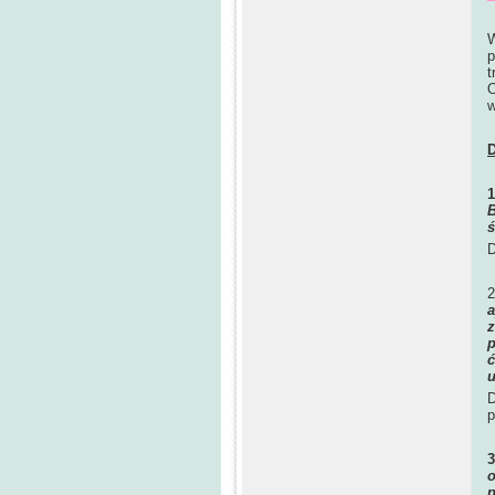
W
p
t
O
w
D
B
ś
D
a
z
p
ć
u
D
p
o
p