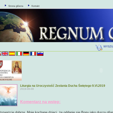
Strona główna
Kontakt
WYSZ
Liturgia na Uroczystość Zesłania Ducha Świętego 9.VI.2019
2019-06-09
Komentarz na wstęp:
ozważcie dobrze, Moje kochane dzieci, że oddanie się Bogu jako dusza ofiar