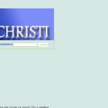
UKIWARKA
na nie oznacza prosić Go o wielkie