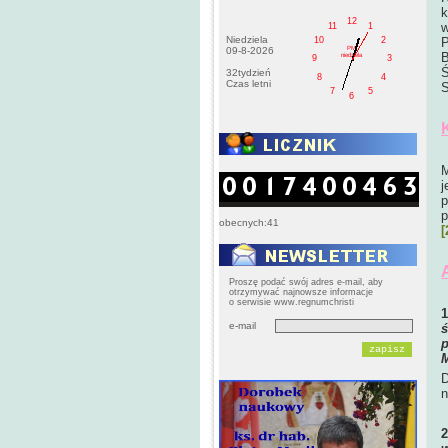
k
12
w
11
1
Niedziela
10
2
P
PM
09-8-2026
B
niedziela
9
3
Ś
32tydzień
8
4
Czas letni
S
7
5
6
M
j
p
p
obecnych:41
[
Proszę podać swój adres e-mail, aby
otrzymywać najnowsze informacje
o serwisie www.regnumchristi
e-mail
ś
p
M
D
n