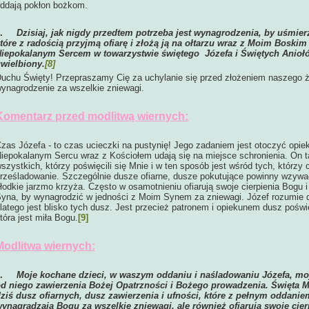
ddają pokłon bożkom.
6.
Dzisiaj, jak nigdy przedtem potrzeba jest wynagrodzenia, by uśmier
tóre z radością przyjmą ofiarę i złożą ją na ołtarzu wraz z Moim Bosk
iepokalanym Sercem w towarzystwie świętego Józefa i Świętych Anioł
wielbiony.
[8]
uchu Święty! Przepraszamy Cię za uchylanie się przed złożeniem naszego ż
ynagrodzenie za wszelkie zniewagi.
Komentarz przed modlitwą wiernych:
zas Józefa - to czas ucieczki na pustynię! Jego zadaniem jest otoczyć opie
iepokalanym Sercu wraz z Kościołem udają się na miejsce schronienia. On 
szystkich, którzy poświęcili się Mnie i w ten sposób jest wśród tych, którzy 
rześladowanie. Szczególnie dusze ofiarne, dusze pokutujące powinny wzywać
łodkie jarzmo krzyża. Często w osamotnieniu ofiarują swoje cierpienia Bogu
yna, by wynagrodzić w jedności z Moim Synem za zniewagi. Józef rozumie do
latego jest blisko tych dusz. Jest przecież patronem i opiekunem dusz poświ
tóra jest miła Bogu.
[9]
Modlitwa wiernych:
1.
Moje kochane dzieci, w waszym oddaniu i naśladowaniu Józefa, moj
d niego zawierzenia Bożej Opatrzności i Bożego prowadzenia. Święta M
ziś dusz ofiarnych, dusz zawierzenia i ufności, które z pełnym oddan
ynagradzają Bogu za wszelkie zniewagi, ale również ofiarują swoje cie