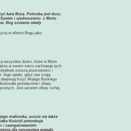
zyć karę Bożą. Potrzeba jest dusz,
im Synem i zjednoczeniu z Moim
ów. Bóg zostanie wtedy
ycia w ofierze Bogu jako
ką wszystkie dzieci, które w Moim
także w swoim sercu zachowuje tych
cierpliwie znoszą przeciwności i
 Jego opieki, gdyż one znają
 i obejmują krzyż Mojego Boskiego
skonałe poświęcenie i ofiarę,
ęconych. Jest wzorem ofiary cichej,
ego małżonka, uczcie się także
atka Kościół potrzebuje
iem i zaangażowaniem
rpienia dla zwycięstwa prawdy.