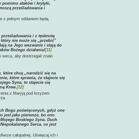
e pomimo ataków i krytyki,
noszą prześladowania i
óre z pełnym oddaniem będą
prześladowania i z tęsknotą
który nie może się „przebić"
ają na Jego wezwanie i stają do
naków Bożego działania!
[11]
 serca, aby dostrzegali znaki
 które chcą „narodzić się na
ie, które sprawia, że stajecie się
ego Syna, to stajecie się
aną Krew.
[12]
zenia z Maryją pod krzyżem
yża.
ach Bogu poświęconych, gdyż one
 jest jako pierwsze, bo ono
mi Mojego Boskiego Syna. Duch
Niepokalanego Serca, co jest
fierze całopalnej. Uświęcaj ich i