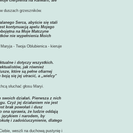
oje cierpienia na Kalwarii, ale
 w duszach grzeszników.
lanego Serca, abyście się stali
est kontynuacją apelu Mojego
obojętna na Moje Matczyne
utków nie wypełnienia Moich
aryja - Twoja Oblubienica - kieruje
ktualne i dotyczy wszystkich.
ktualistów, jak również
ze, które są pełne ofiarnej
oją się jej utracić, a „wielcy"
chcą słuchać głosu Maryi.
 swoich działań. Pierwsza z nich
u. Czyż jej działaniem nie jest
est brak powołań i dusz
 ona sprawia, że ludzie oddają
 językiem i narodem, by
okutę i zadośćuczynienie, dlatego
Ciebie, weszli na duchową pustynię i