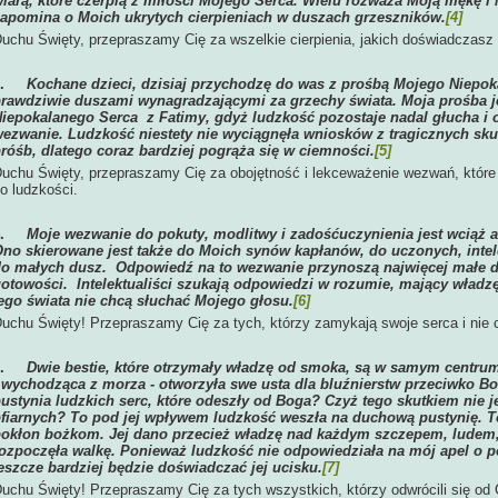
iarą, które czerpią z miłości Mojego Serca. Wielu rozważa Moją mękę i M
apomina o Moich ukrytych cierpieniach w duszach grzeszników.
[4]
uchu Święty, przepraszamy Cię za wszelkie cierpienia, jakich doświadczasz
3.
Kochane dzieci, dzisiaj przychodzę do was z prośbą Mojego Niepoka
rawdziwie duszami wynagradzającymi za grzechy świata. Moja prośba j
iepokalanego Serca z Fatimy, gdyż ludzkość pozostaje nadal głucha i 
ezwanie. Ludzkość niestety nie wyciągnęła wniosków z tragicznych sk
róśb, dlatego coraz bardziej pogrąża się w ciemności.
[5]
uchu Święty, przepraszamy Cię za obojętność i lekceważenie wezwań, które M
o ludzkości.
4.
Moje wezwanie do pokuty, modlitwy i zadośćuczynienia jest wciąż a
no skierowane jest także do Moich synów kapłanów, do uczonych, intele
o małych dusz. Odpowiedź na to wezwanie przynoszą najwięcej małe dus
otowości. Intelektualiści szukają odpowiedzi w rozumie, mający władzę b
ego świata nie chcą słuchać Mojego głosu.
[6]
uchu Święty! Przepraszamy Cię za tych, którzy zamykają swoje serca i nie 
5.
Dwie bestie, które otrzymały władzę od smoka, są w samym centrum
 wychodząca z morza - otworzyła swe usta dla bluźnierstw przeciwko Bog
ustynia ludzkich serc, które odeszły od Boga? Czyż tego skutkiem nie j
fiarnych? To pod jej wpływem ludzkość weszła na duchową pustynię. To
okłon bożkom. Jej dano przecież władzę nad każdym szczepem, ludem,
ozpoczęła walkę. Ponieważ ludzkość nie odpowiedziała na mój apel o p
eszcze bardziej będzie doświadczać jej ucisku.
[7]
uchu Święty! Przepraszamy Cię za tych wszystkich, którzy odwrócili się od 