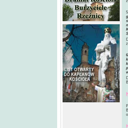
z
g
s
n
K
S
D
ż
k
k
p
w
D
B
P
B
o