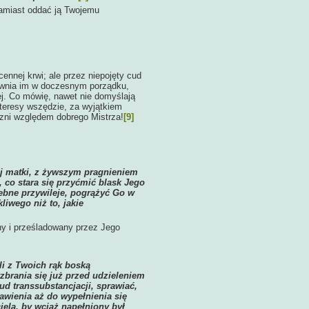
zamiast oddać ją Twojemu
nnej krwi; ale przez niepojęty cud
pewnia im w doczesnym porządku,
cej. Co mówię, nawet nie domyślają
nteresy wszędzie, za wyjątkiem
zni względem dobrego Mistrza!
[9]
ej matki, z żywszym pragnieniem
, co stara się przyćmić blask Jego
ebne przywileje, pogrążyć Go w
iwego niż to, jakie
ny i prześladowany przez Jego
li z Twoich rąk boską
wzbrania się już przed udzieleniem
d transsubstancjacji, sprawiać,
bawienia aż do wypełnienia się
ela, by wciąż napełniony był