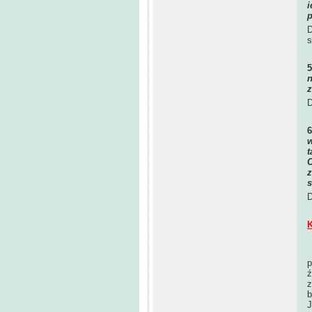
i
p
D
s
n
z
D
w
t
C
z
s
D
K
O
p
ź
z
b
J