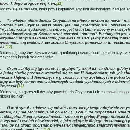
biornik Jego drogocennej krwi.
[11]
ódlmy się za papieża, biskupów i kapłanów, aby byli doskonałymi narzędzia
3.
To właśnie ofiara Jezusa Chrystusa na ołtarzu otwiera na nowo i nie
odczas męki. Czymże jest ta ofiara, jeśli nie przedłużeniem i obrazem 
hrystus, wciąż wydawany na śmierć, jest nieustannie obecny w naszych ś
am oddawać zasługi Swoich dzieł, cierpień i śmierci? Eucharystia jes
szystkich innych sakramentów, ponieważ to stąd, jakby z boskiej fonta
ypełnienia się wieków krew Jezusa Chrystusa, ponieważ to tu nieskończ
as.
[12]
ódlmy się, abyśmy zawsze z wielką miłością i szacunkiem uczestniczyli w Eu
szystkich innych sakramentów.
4.
Czym staliby się
[grzesznicy],
gdybyś Ty wziął ich za słowo, gdyby k
a jedną chwilę przestała wstawiać się za nimi? Natychmiast, tak, jak zb
ieczną klątwą. (...) Niewdzięczni grzesznicy, i wy zostalibyście potrak
topy nie były zanurzone w zbawczych wodach wychodzących z tabernak
hrystusa!
[13]
ódlmy się za grzeszników, aby powrócili do Chrystusa i nie marnowali drogoc
iłości do nich.
5.
O mój synu! - zdajesz się mówić - teraz kiedy twoje odrętwiałe zmy
ercem, czy nie zechciałbyś Mi go dać? (...) Żałuj, że rozpoznałeś Mnie t
rzebłagalna Mojej sprawiedliwości; rzuć się w głębię Mojego miłosier
o wyznaniu twoich niewierności, a jako rękojmię Mojego doskonałego p
iało, by na twoim odcisnąć pierwiastek chwalebnego zmartwychwstania
ieczęcią wybranych (...).
[14]