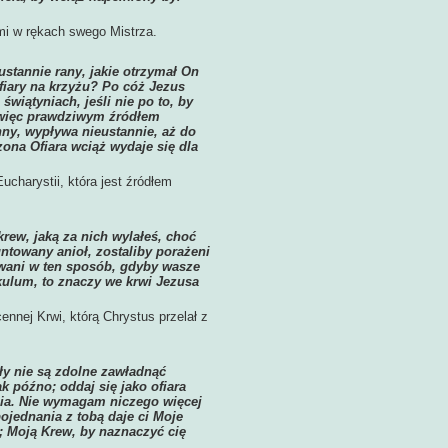
mi w rękach swego Mistrza.
ustannie rany, jakie otrzymał On
ofiary na krzyżu? Po cóż Jezus
wiątyniach, jeśli nie po to, by
t więc prawdziwym źródłem
nny, wypływa nieustannie, aż do
ona Ofiara wciąż wydaje się dla
charystii, która jest źródłem
rew, jaką za nich wylałeś, choć
untowany anioł, zostaliby porażeni
towani w ten sposób, gdyby wasze
ulum, to znaczy we krwi Jezusa
ennej Krwi, którą Chrystus przelał z
sły nie są zdolne zawładnąć
ak późno; oddaj się jako ofiara
dzia. Nie wymagam niczego więcej
ojednania z tobą daje ci Moje
; Moją Krew, by naznaczyć cię