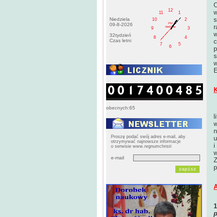
O
12
w
11
1
s
Niedziela
10
2
PM
09-8-2026
r
niedziela
9
3
w
32tydzień
8
4
Czas letni
c
7
5
6
p
s
w
E
K
obecnych:65
l
w
n
Proszę podać swój adres e-mail, aby
u
otrzymywać najnowsze informacje
i
o serwisie www.regnumchristi
w
e-mail
Z
p
A
p