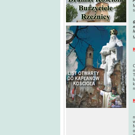
M
s
n
l
M
K
C
m
T
l
k
n
K
P
n
w
N
o