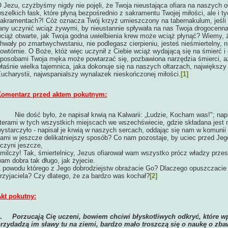
 Jezu, czyżbyśmy nigdy nie pojęli, że Twoja nieustająca ofiara na naszych oł
szelkich łask, które płyną bezpośrednio z sakramentu Twojej miłości, ale i t
akramentach?! Cóż oznacza Twój krzyż umieszczony na tabernakulum, jeśli n
any uczynić wciąż żywymi, by nieustannie spływała na nas Twoja drogocenna
ciąż otwarte, jak Twoja godna uwielbienia krew może wciąż płynąć? Wiemy, 
hwały po zmartwychwstaniu, nie podlegasz cierpieniu, jesteś nieśmiertelny, 
owtórnie. O Boże, któż więc uczynił z Ciebie wciąż wydającą się na śmierć i 
posobami Twoja męka może powtarzać się, pozbawiona narzędzia śmierci, aż
łaśnie wielka tajemnica, jaka dokonuje się na naszych ołtarzach, największy
ucharystii, najwspanialszy wynalazek nieskończonej miłości.
[1]
omentarz przed aktem pokutnym:
Nie dość było, że napisał krwią na Kalwarii: „Ludzie, Kocham was!"; n
iterami w tych wszystkich miejscach we wszechświecie, gdzie składana jest ni
ystarczyło - napisał je krwią w naszych sercach, oddając się nam w komunii 
ami w jeszcze delikatniejszy sposób? Co nam pozostaje, by uciec przed Jego
czyni jeszcze,
 milczy! Tak, śmiertelnicy, Jezus ofiarował wam wszystko prócz władzy pr
am dobra tak długo, jak żyjecie.
 powodu którego z Jego dobrodziejstw obrażacie Go? Dlaczego opuszczacie
rzyjaciela? Czy dlatego, że za bardzo was kochał?
[2]
kt pokutny:
1.
Porzucają Cię uczeni, bowiem chciwi błyskotliwych odkryć, które w
rzydadzą im sławy tu na ziemi, bardzo mało troszczą się o naukę o zba