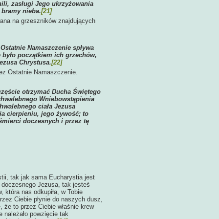
nili, zasługi Jego ukrzyżowania
 bramy nieba.
[21]
ewana na grzeszników znajdujących
z Ostatnie Namaszczenie spływa
e było początkiem ich grzechów,
Jezusa Chrystusa.
[22]
zez Ostatnie Namaszczenie.
zczęście otrzymać Ducha Świętego
 chwalebnego Wniebowstąpienia
chwalebnego ciała Jezusa
a cierpieniu, jego żywość; to
śmierci doczesnych i przez tę
, tak jak sama Eucharystia jest
 doczesnego Jezusa, tak jesteś
, która nas odkupiła, w Tobie
przez Ciebie płynie do naszych dusz,
, że to przez Ciebie właśnie krew
e należało powzięcie tak