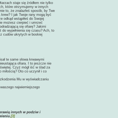
tarzach staje się źródłem nie tylko
ych, które otrzymujemy w innych
ie to, że znalazłeś sposób, by Twe
 krew? I jak Twoje rany mogą być
że odkąd wstąpiłeś do Swojej
nie możesz cierpieć i umrzeć
odradzającą się ofiarę? Jakimi
 do wypełnienia się czasu? Ach, to
 z cudów ukrytych w boskiej
apisał te same słowa krwawymi
eustająca ofiara. I to jeszcze nie
świętej. Czyż mógł iść w ślad za
 miłością? Oto co uczynił i co
zeszkodzenia Mu w wyświadczaniu
 waszego najwierniejszego
prawią innych w podziw i
wieniu.
[3]