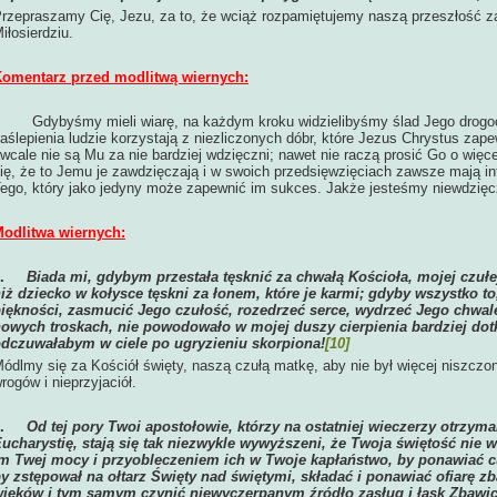
rzepraszamy Cię, Jezu, za to, że wciąż rozpamiętujemy naszą przeszłość 
iłosierdziu.
omentarz przed modlitwą wiernych:
Gdybyśmy mieli wiarę, na każdym kroku widzielibyśmy ślad Jego drogoce
aślepienia ludzie korzystają z niezliczonych dóbr, które Jezus Chrystus za
 wcale nie są Mu za nie bardziej wdzięczni; nawet nie raczą prosić Go o wię
ię, że to Jemu je zawdzięczają i w swoich przedsięwzięciach zawsze mają i
ego, który jako jedyny może zapewnić im sukces. Jakże jesteśmy niewdzięc
odlitwa wiernych:
1.
Biada mi, gdybym przestała tęsknić za chwałą Kościoła, mojej czuł
iż dziecko w kołysce tęskni za łonem, które je karmi; gdyby wszystko to
iękności, zasmucić Jego czułość, rozedrzeć serce, wydrzeć Jego chwal
owych troskach, nie powodowało w mojej duszy cierpienia bardziej dotkl
dczuwałabym w ciele po ugryzieniu skorpiona!
[10]
ódlmy się za Kościół święty, naszą czułą matkę, aby nie był więcej niszczo
rogów i nieprzyjaciół.
2.
Od tej pory Twoi apostołowie, którzy na ostatniej wieczerzy otrzyma
ucharystię, stają się tak niezwykle wywyższeni, że Twoja świętość nie 
m Twej mocy i przyobleczeniem ich w Twoje kapłaństwo, by ponawiać cu
y zstępował na ołtarz Święty nad świętymi, składać i ponawiać ofiarę z
ieków i tym samym czynić niewyczerpanym źródło zasług i łask Zbawici