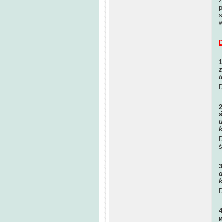
z
p
s
w
D
z
t
D
ś
u
k
D
ś
d
k
D
w