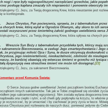
ch nogi i ręce były najpospolitszymi narzędziami grzechów, jakie popeł
rzez posługę kapłana zmazały ich nieprawości i ponownie otworzyły im
ziękujemy Ci, Jezu, za Twoją drogocenną Krew, która nieustannie jest rozl
ię w konfesjonale.
5.
Jezus Chrystus, Pan pocieszenia, sprawia, że z tabernakulum prze
a chorych krew, którą wylał w Ogrodzie Oliwnym, aby skoro to ich serc
ostali oczyszczeni przez śmiertelną żałość godnego uwielbienia serca 
ziękujemy Ci, Jezu, za Twoją drogocenną Krew, która spływa na chorych pr
6.
Wreszcie Syn Boży z tabernakulum przyobleka tych, którzy mają s
 sakramencie Bierzmowania, w zasługi Jego zmartwychwstania i Jego
ak, że przyjmując miłość Ojca i Syna, te dusze otrzymują doskonałość 
hrystusa, jego nieśmiertelność, nieskazitelność, zdolność do nieulegani
naczy, że bardziej obawiają się wówczas śmierci w grzechu niż tysiąca 
tałą dyspozycję owa straszliwa śmierć nie może ich dosięgnąć.
[23]
ziękujemy Ci, Jezu, za sakrament Bierzmowania.
omentarz przed Komunią Świętą:
 Serce Jezusa godne uwielbienia! Jesteś początkiem boskiej Eucharystii
oczątkiem innych sakramentów. Tak jak w Tobie znajdował się ośrodek życia
ródłem jego sakramentalnej egzystencji. Nim została wylana drogocenna krew
najdowała ona ciepło i rytm; a od chwili gdy popłynęła na krzyżu, to właśnie 
y je oczyszczać, by je umacniać i by zachować je przy życiu w łasce. Mówię
ezusa Chrystusa jest rozlewana do naszych dusz, ponieważ jedynie do Ciebi