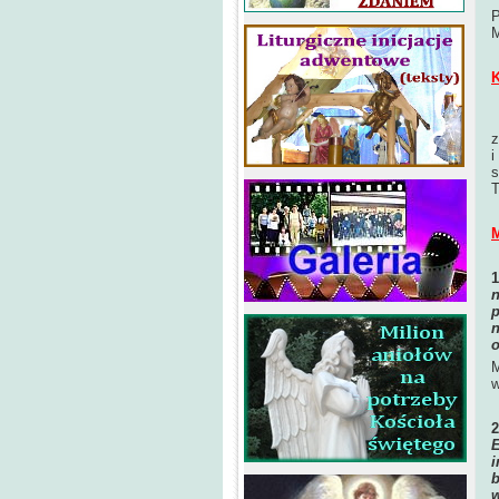
P
M
K
z
i
s
T
M
n
p
n
o
M
w
E
i
b
w