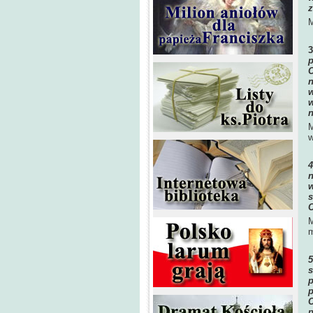
z
M
p
C
n
w
w
n
M
w
n
w
s
C
M
m
s
p
p
C
p