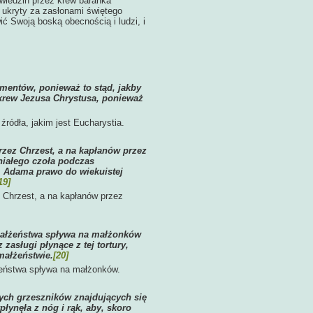
dwiedzin przez krew baranka
 ukryty za zasłonami świętego
ić Swoją boską obecnością i ludzi, i
mentów, ponieważ to stąd, jakby
 krew Jezusa Chrystusa, ponieważ
ródła, jakim jest Eucharystia.
rzez Chrzest, a na kapłanów przez
niałego czoła podczas
m Adama prawo do wiekuistej
19]
z Chrzest, a na kapłanów przez
 Małżeństwa spływa na małżonków
zasługi płynące z tej tortury,
 małżeństwie.
[20]
żeństwa spływa na małżonków.
ych grzeszników znajdujących się
płynęła z nóg i rąk, aby, skoro