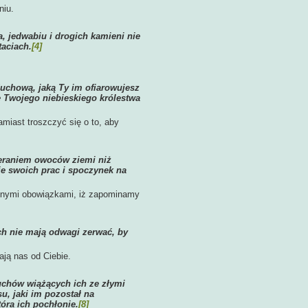
niu.
, jedwabiu i drogich kamieni nie
aciach.
[4]
duchową, jaką Ty im ofiarowujesz
 Twojego niebieskiego królestwa
miast troszczyć się o to, aby
ieraniem owoców ziemi niż
e swoich prac i spoczynek na
ennymi obowiązkami, iż zapominamy
ch nie mają odwagi zerwać, by
ają nas od Ciebie.
cuchów wiążących ich ze złymi
u, jaki im pozostał na
óra ich pochłonie.
[8]