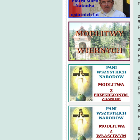
P
m
P
d
w
P
p
p
T
P
o
p
P
p
w