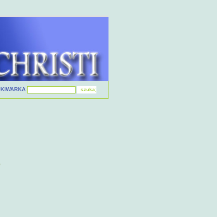
UKIWARKA
9