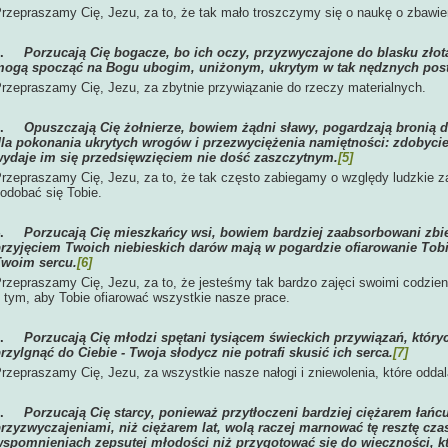
rzepraszamy Cię, Jezu, za to, że tak mało troszczymy się o naukę o zbawie
2.
Porzucają Cię bogacze, bo ich oczy, przyzwyczajone do blasku złota
ogą spocząć na Bogu ubogim, uniżonym, ukrytym w tak nędznych post
rzepraszamy Cię, Jezu, za zbytnie przywiązanie do rzeczy materialnych.
3.
Opuszczają Cię żołnierze, bowiem żądni sławy, pogardzają bronią 
la pokonania ukrytych wrogów i przezwyciężenia namiętności: zdobycie
ydaje im się przedsięwzięciem nie dość zaszczytnym.
[5]
rzepraszamy Cię, Jezu, za to, że tak często zabiegamy o względy ludzkie za
odobać się Tobie.
4.
Porzucają Cię mieszkańcy wsi, bowiem bardziej zaabsorbowani zb
rzyjęciem Twoich niebieskich darów mają w pogardzie ofiarowanie Tobi
woim sercu.
[6]
rzepraszamy Cię, Jezu, za to, że jesteśmy tak bardzo zajęci swoimi codzi
 tym, aby Tobie ofiarować wszystkie nasze prace.
5.
Porzucają Cię młodzi spętani tysiącem świeckich przywiązań, który
rzylgnąć do Ciebie - Twoja słodycz nie potrafi skusić ich serca.
[7]
rzepraszamy Cię, Jezu, za wszystkie nasze nałogi i zniewolenia, które oddal
6.
Porzucają Cię starcy, ponieważ przytłoczeni bardziej ciężarem łań
rzyzwyczajeniami, niż ciężarem lat, wolą raczej marnować tę resztę czas
spomnieniach zepsutej młodości niż przygotować się do wieczności, kt