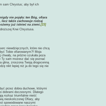
im sam Chrystus; aby był ich
gdy nie pojęła: ten Bóg, ofiara
a, lecz także zachowuje rodzaj
ożemy już istnieć na ziemi.
[15]
droższej Krwi Chrystusa.
serc niewdzięcznych, które nie chcą
y być Tobie ofiarowanym?! Moja
j chwały, na próżno szukała poza
nie Ty sam możesz dać się poznać
ta glina, zroszona Twoją drogocenną
ę nikt lepiej niż ja do tego się nie
yć przez dobra duchowe, którymi
go dobrami doczesnymi. Dlatego
ą rozkaz triumfalnie nieść
ą nieskończonej Ofiary, aby
 jest spowodowane naszymi