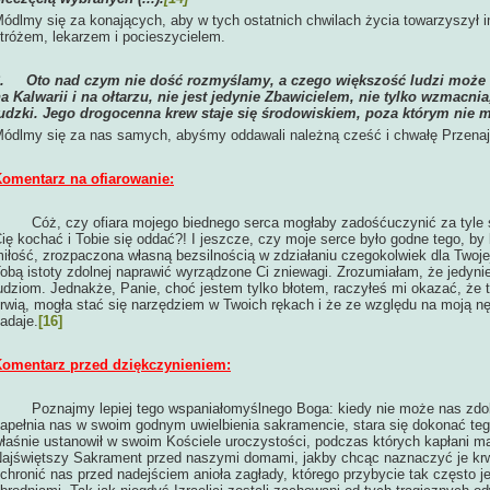
ódlmy się za konających, aby w tych ostatnich chwilach życia towarzyszył 
tróżem, lekarzem i pocieszycielem.
6.
Oto nad czym nie dość rozmyślamy, a czego większość ludzi może ni
a Kalwarii i na ołtarzu, nie jest jedynie Zbawicielem, nie tylko wzmacni
udzki. Jego drogocenna krew staje się środowiskiem, poza którym nie m
ódlmy się za nas samych, abyśmy oddawali należną cześć i chwałę Przenaj
omentarz na ofiarowanie:
Cóż, czy ofiara mojego biednego serca mogłaby zadośćuczynić za tyle 
ię kochać i Tobie się oddać?! I jeszcze, czy moje serce było godne tego, b
iłość, zrozpaczona własną bezsilnością w zdziałaniu czegokolwiek dla Twoje
obą istoty zdolnej naprawić wyrządzone Ci zniewagi. Zrozumiałam, że jedy
udziom. Jednakże, Panie, choć jestem tylko błotem, raczyłeś mi okazać, że 
rwią, mogła stać się narzędziem w Twoich rękach i że ze względu na moją nędz
adaje.
[16]
omentarz przed dziękczynieniem:
oznajmy lepiej tego wspaniałomyślnego Boga: kiedy nie może nas zdob
apełnia nas w swoim godnym uwielbienia sakramencie, stara się dokonać te
łaśnie ustanowił w swoim Kościele uroczystości, podczas których kapłani maj
ajświętszy Sakrament przed naszymi domami, jakby chcąc naznaczyć je krwi
chronić nas przed nadejściem anioła zagłady, którego przybycie tak często