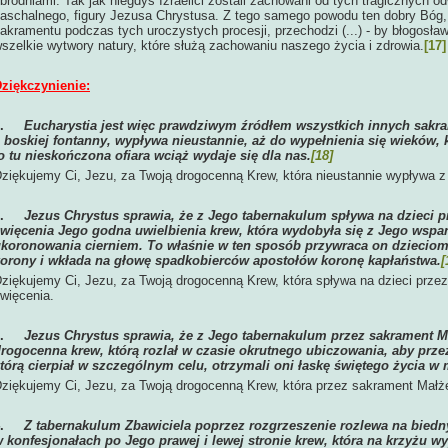
brodniami. Tak jak niegdyś Izraelici zostali zachowani od tych tragicznych o
aschalnego, figury Jezusa Chrystusa. Z tego samego powodu ten dobry Bóg,
akramentu podczas tych uroczystych procesji, przechodzi (...) - by błogosław
szelkie wytwory natury, które służą zachowaniu naszego życia i zdrowia.
[17]
ziękczynienie:
1.
Eucharystia jest więc prawdziwym źródłem wszystkich innych sakra
 boskiej fontanny, wypływa nieustannie, aż do wypełnienia się wieków,
o tu nieskończona ofiara wciąż wydaje się dla nas.
[18]
ziękujemy Ci, Jezu, za Twoją drogocenną Krew, która nieustannie wypływa z ź
2.
Jezus Chrystus sprawia, że z Jego tabernakulum spływa na dzieci p
więcenia Jego godna uwielbienia krew, która wydobyła się z Jego wspa
koronowania cierniem. To właśnie w ten sposób przywraca on dziecio
orony i wkłada na głowę spadkobierców apostołów koronę kapłaństwa.
[
ziękujemy Ci, Jezu, za Twoją drogocenną Krew, która spływa na dzieci prze
więcenia.
3.
Jezus Chrystus sprawia, że z Jego tabernakulum przez sakrament
rogocenna krew, którą rozlał w czasie okrutnego ubiczowania, aby przez 
tórą cierpiał w szczególnym celu, otrzymali oni łaskę świętego życia w
ziękujemy Ci, Jezu, za Twoją drogocenną Krew, która przez sakrament Mał
4.
Z tabernakulum Zbawiciela poprzez rozgrzeszenie rozlewa na biedn
 konfesjonałach po Jego prawej i lewej stronie krew, która na krzyżu wy