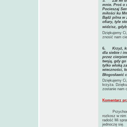
5.
Żal Mi d
mnie. Proś o 
Pocieszaj Ser
miłości ku Mn
Bądź pilna w 
ofiary, tyle s
widzisz, gdyb
Dziękujemy Ci,
znosić nam cier
6.
Krzyż, k
dla siebie i 
przez cierpie
twoją, gdy go
tylko wloką z
wieczności, k
Błogosławić c
Dziękujemy Ci,
krzyża. Dzięku
zostanie nam 
Komentarz pr
Przychod
rozkosz w nim
radość Mi spra
jednoczę się.