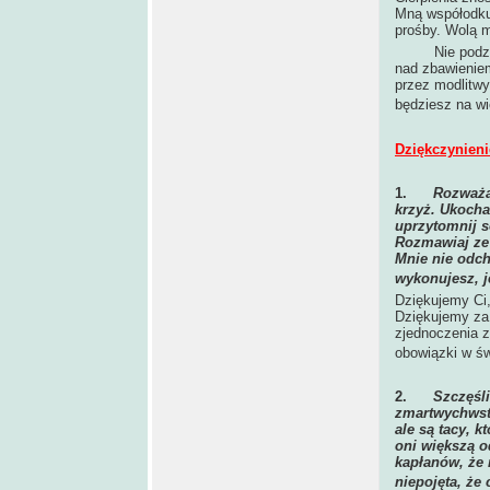
Mną współodku
prośby. Wolą m
Nie podziękow
nad zbawieniem
przez modlitwy,
będziesz na wi
Dziękczynieni
1.
Rozważaj
krzyż. Ukocha
uprzytomnij s
Rozmawiaj ze
Mnie nie odch
wykonujesz, 
Dziękujemy Ci
Dziękujemy za
zjednoczenia 
obowiązki w św
2.
Szczęśli
zmartwychwsta
ale są tacy, k
oni większą o
kapłanów, że 
niepojęta, że