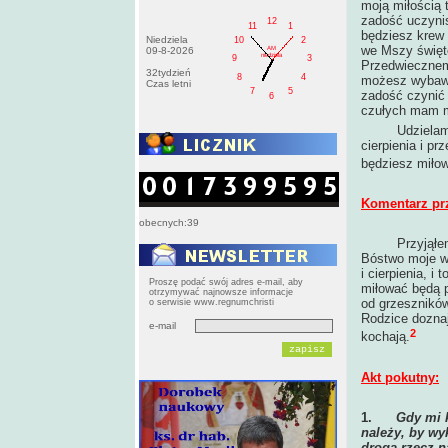
moją miłością 
zadość uczyni
12
11
1
będziesz krew 
Niedziela
10
2
we Mszy święte
AM
09-8-2026
niedziela
9
3
Przedwiecznem
32tydzień
8
4
możesz wybawić
Czas letni
7
5
zadość czynić 
6
czułych mam m
Udzielam ci ł
cierpienia i p
będziesz miłow
Komentarz pr
obecnych:39
Przyjąłe
Bóstwo moje ws
i cierpienia, i
Proszę podać swój adres e-mail, aby
miłować będą p
otrzymywać najnowsze informacje
od grzeszników
o serwisie www.regnumchristi
Rodzice doznaj
e-mail
2
kochają.
Akt pokutny:
1.
Gdy mi k
należy, by wyk
drogą rzecz n