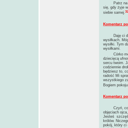
Patrz na lamp
się, gdy żyje w
3
siebie samej.
Komentarz po 
Daję ci dowód
wysiłkach. Móg
wysiłki. Tym d
wysiłkami.
Córko moja, 
dziecięcą ufno
sercu twoim. J
codziennie dro
będziesz to, co
radość Mi spra
wszystkiego za
Bogiem pokoju
Komentarz po 
Czyń, co
objęciach ojca,
Jesteś szczęśl
królów. Niczeg
pokój, który c