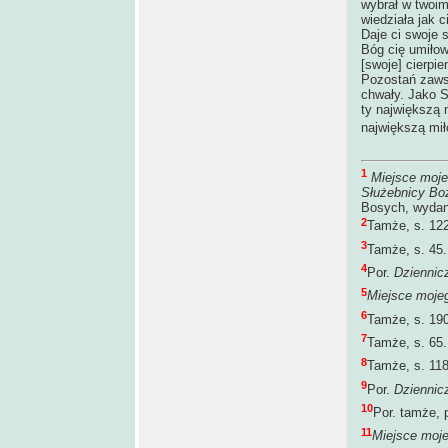
wybrał w twoim
wiedziała jak c
Daje ci swoje 
Bóg cię umiłow
[swoje] cierpie
Pozostań zawsz
chwały. Jako S
ty największą 
największą mił
1
Miejsce moje
Służebnicy Bo
Bosych, wydani
2
Tamże, s. 122
3
Tamże, s. 45.
4
Por.
Dziennic
5
Miejsce mojeg
6
Tamże, s. 190
7
Tamże, s. 65.
8
Tamże, s. 118
9
Por.
Dziennic
10
Por. tamże, p
11
Miejsce moje