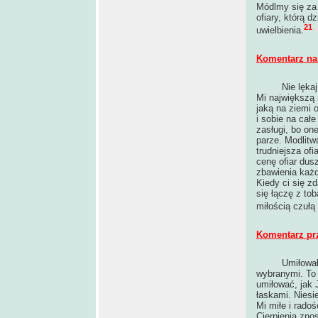
Módlmy się za 
ofiary, którą d
21
uwielbienia.
Komentarz na 
Nie lękaj się
Mi największą 
jaką na ziemi 
i sobie na całe
zasługi, bo on
parze. Modlitwa
trudniejsza ofi
cenę ofiar dus
zbawienia każd
Kiedy ci się zd
się łączę z to
miłością czułą 
Komentarz pr
Umiłowałem kr
wybranymi. To 
umiłować, jak
łaskami. Niesi
Mi miłe i rado
Cierpienia zno