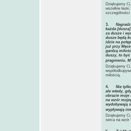
Dziękujemy Ci,
wszelkie łaski
szczególności
3.
Nagradz
każda [dusza]
za dusze i wy
dusze będą ko
idzie na potę
już przy Męce
gardzą miłośc
duszy, to byś
pragnieniu. 
Dziękujemy Ci,
współodkupywan
miłością.
4.
Nie tylk
ale wtedy, gd
obrazie moje 
na wzór mojeg
wydobywają si
wypływają inn
Dziękujemy Ci,
serca na wzór 