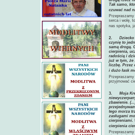
Tak samo, kto
czuwać nad n
Przepraszamy C
serca i wolę, t
nas spotyka, j
2.
Dziecko 
czynię to jed
samą drogą. 
cierpienia, uc
radością i dz
już w tym, że
liczbę. Przez
i dużo łask m
Przepraszamy C
przyjmować cie
3.
Moja Kr
niewyczerpany
zbawienie. (..
przejednywam
tego morza tr
zasługami moi
cierpieniami.
cierpienia cie
Przepraszamy C