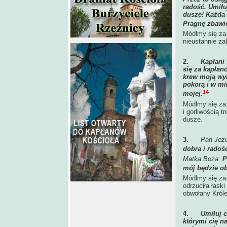
radość. Umiłu
duszę! Każda 
Pragnę zbawi
Módlmy się za 
nieustannie za
2.
Kapłani
się za kapłan
krew moją wyl
pokorą i w mi
1
4
mojej.
Módlmy się za 
i gorliwością t
dusze.
3.
Pan Jez
dobra i radoś
Matka Boża:
P
mój będzie o
Módlmy się za 
odrzuciła łask
obwołany Król
4.
Umiłuj c
którymi cię n