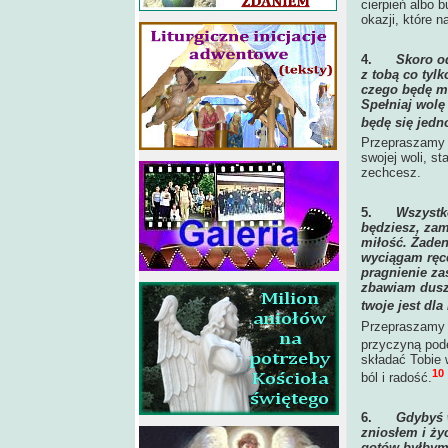
cierpień albo 
okazji, które 
4.
Skoro od
z tobą co tylk
czego będę mi
Spełniaj wolę 
będę się jedno
Przepraszamy 
swojej woli, st
zechcesz.
5.
Wszystko
będziesz, zam
miłość. Żaden
wyciągam ręce
pragnienie za
zbawiam dusze
twoje jest dla
Przepraszamy C
przyczyną pod
składać Tobie w
10
ból i radość.
6.
Gdybyś w
zniosłem i ży
gotów byłbym 