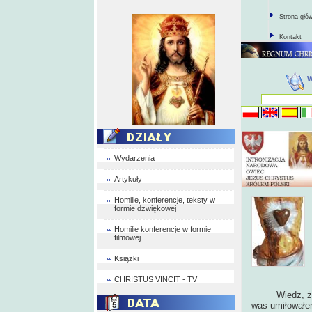
Strona głó
Kontakt
Wydarzenia
Artykuły
Homilie, konferencje, teksty w
formie dzwiękowej
Homilie konferencje w formie
filmowej
Książki
CHRISTUS VINCIT - TV
Wiedz, że do 
was umiłowałem