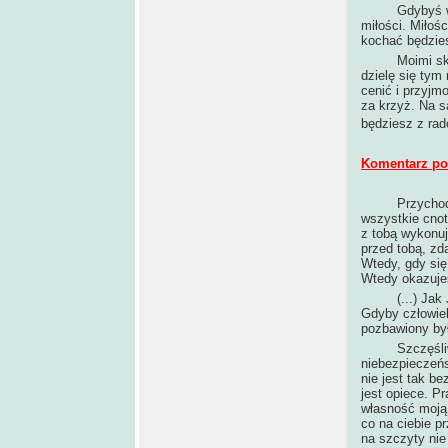
Gdybyś wiedzi
miłości. Miłośc
kochać będzie
Moimi skarbam
dzielę się tym
cenić i przyjm
za krzyż. Na 
będziesz z rad
Komentarz po 
Przychodzę d
wszystkie cnoty
z tobą wykonuj
przed tobą, zd
Wtedy, gdy się
Wtedy okazujes
(...) Jak Ja 
Gdyby człowiek
pozbawiony był
Szczęśliwy [t
niebezpieczeńs
nie jest tak be
jest opiece. P
własność moją 
co na ciebie p
na szczyty nie