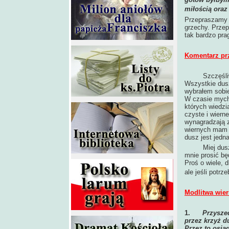
miłością oraz
Przepraszamy C
grzechy. Przep
tak bardzo pra
Komentarz pr
Szczęśliwe t
Wszystkie dusz
wybrałem sobie
W czasie mych 
których wiedzi
czyste i wiern
wynagradzają z
wiernych mam ł
dusz jest jedn
Miej duszę po
mnie prosić bę
Proś o wiele, d
ale jeśli potrz
Modlitwa wier
1.
Przysze
przez krzyż d
Przez to osią