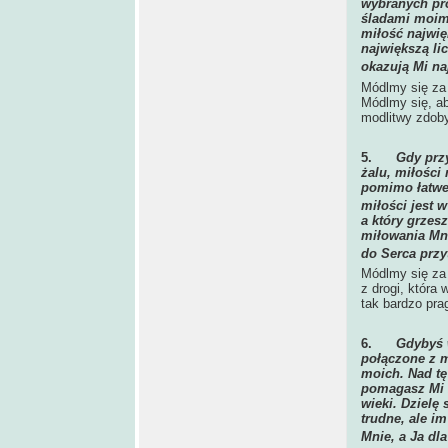
wybranych pr
śladami moim
miłość najwię
największą li
okazują Mi na
Módlmy się za 
Módlmy się, ab
modlitwy zdob
5.
Gdy przy
żalu, miłości
pomimo łatweg
miłości jest w
a który grzes
miłowania Mni
do Serca przy
Módlmy się za 
z drogi, która 
tak bardzo pra
6.
Gdybyś w
połączone z m
moich. Nad tę
pomagasz Mi z
wieki. Dzielę 
trudne, ale i
Mnie, a Ja dl