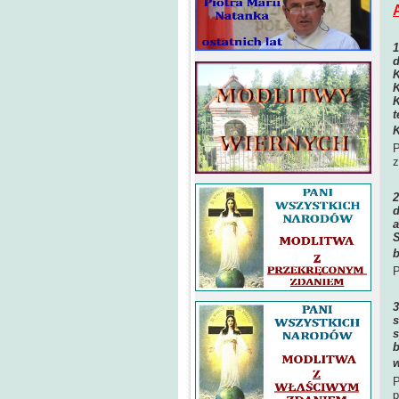
d
K
K
K
t
K
P
z
d
a
S
b
P
s
s
b
w
P
p