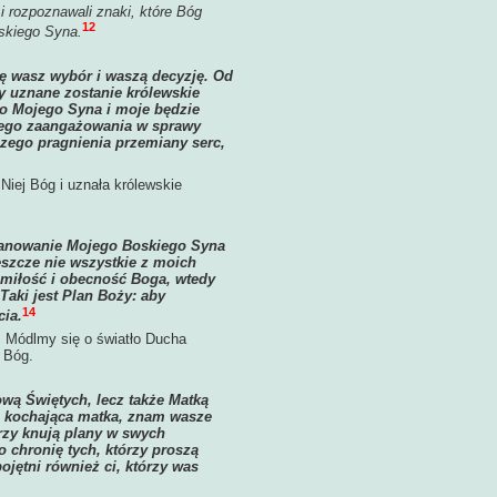
i rozpoznawali znaki, które Bóg
12
oskiego Syna.
ję wasz wybór i waszą decyzję. Od
y uznane zostanie królewskie
o Mojego Syna i moje będzie
szego zaangażowania w sprawy
zego pragnienia przemiany serc,
Niej Bóg i uznała królewskie
 panowanie Mojego Boskiego Syna
jeszcze nie wszystkie z moich
a miłość i obecność Boga, wtedy
 Taki jest Plan Boży: aby
14
cia.
. Módlmy się o światło Ducha
m Bóg.
ową Świętych, lecz także Matką
a kochająca matka, znam wasze
órzy knują plany w swych
o chronię tych, którzy proszą
jętni również ci, którzy was