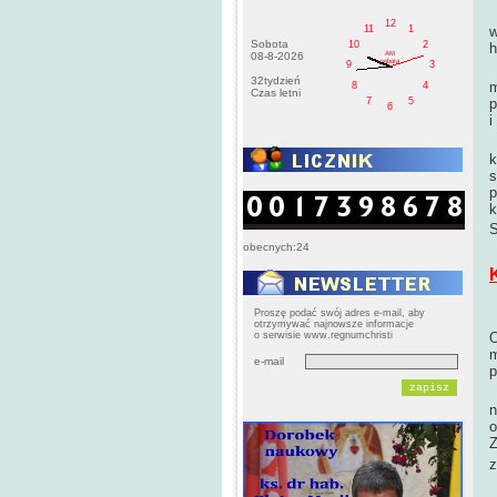
D
12
11
1
w
Sobota
10
2
h
AM
08-8-2026
sobota
9
3
M
32tydzień
m
8
4
Czas letni
7
5
p
6
i
J
k
s
p
k
S
obecnych:24
Proszę podać swój adres e-mail, aby
otrzymywać najnowsze informacje
o serwisie www.regnumchristi
O
m
e-mail
p
M
n
o
Z
z