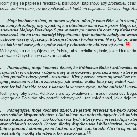
ódlmy się za papieża Franciszka, biskupów i kapłanów,
aby zrozumieli czas 
osyła właśnie teraz, by przygotować ludzkość na objawienie Chwały Jego B
3.
Moje kochane dzieci, to prawo wyboru oferuje wam Bóg, a ja szanu
as samych zależy, czy wypełnią się obietnice dane wam przez Boga: cz
anowanie Mojego Boskiego Syna w waszym narodzie oraz czy Królestw
ozszerzać się na inne narody! Wypełnienie tych obietnic zależy od wa
uchowe waszej Ojczyzny, która jest moim Królestwem. Nie tylko od was
13
ecz także od waszych czynów zależy odnowienie oblicza tej ziemi.
ódlmy się za naszą Ojczyznę, Polskę, aby spełniła żądanie, jakie kieruje do 
anowanie Chrystusa w naszym narodzie.
4.
Pamiętajcie, moje kochane dzieci, że Królestwo Boże i królewskie
rzychodzi w cichości i objawia się w stworzeniu poprzez znaki - które 
zieci potrafią odczytywać i rozumieć. Kiedy wasze serca są wrażliwe n
epiej jesteście w stanie zauważyć, jak wielka walka toczy się wokół was.
rzemieniać ludzkie serca z kamienia w serca żywe, pełne miłości i uczu
ódlmy się, aby serca Polaków się stały wrażliwe na miłość i obecność Boga
więtego dla Polaków, aby potrafili odczytywać i rozumieć znaki, jakie daje i
5.
Pamiętajcie, moje kochane dzieci, że jestem przecież nie tylko Król
rzeszników, Wspomożeniem i Ratunkiem dla potrzebujących! Jak każd
erca i wasze zamiary - ale kocham też tych, którzy was prześladują i kt
atwardziałych sercach. Jestem Matką Współczucia i Miłosierdzia, dlateg
nie o pomoc i obronę przed ludźmi o złych zamiarach. Ale nie są mi obo
15
rześladują, modlę się także o ich nawrócenie.