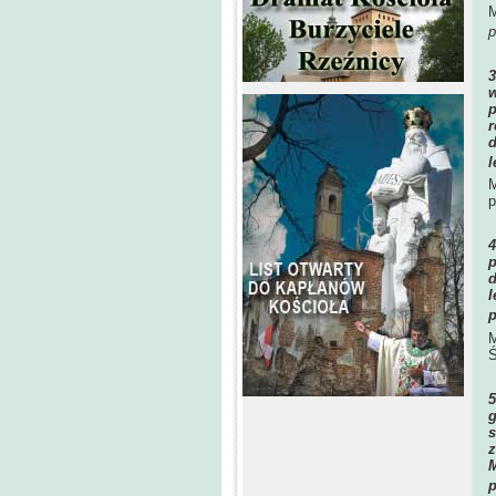
M
p
w
p
r
d
l
M
p
p
d
l
p
M
Ś
g
s
z
M
p