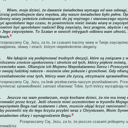
4.
Wiem, moje dzieci, że dawanie świadectwa wymaga od was odwagi, l
zisiaj potrzebujecie daru męstwa, aby wasze świadectwo było pełne. Op
brony wiary jesteście zobowiązani do jej mężnego i stanowczego wyzna
yć apostołami tego czasu, to powinniście nieść światu wiarę w zwycię
owinni być apostołami nadziei! Bóg zwycięży, lecz pragnie, abyście i wy
 Jego zwycięstwie. To Szatan w swoich intrygach odbiera wam ufność,
6
trach.
rzepraszamy Cię, Jezu, za to, że czasami tracimy wiarę w Twoje zwycięstw
wątpienia, obawy i strach, którym niejednokrotnie ulegamy.
5.
Nie lękajcie się podejmować trudnych decyzji, które są związane z
ilczeniu znoście upokorzenia i strońcie od tych, którzy pięknie mówią, 
rzeciwko wam. Ofiarujcie ich Mojemu Niepokalanemu Sercu i Przeczyst
 swojej ludzkiej naturze - możecie ulec pokusie i grzechowi. Gdy ofiar
rześladowców oraz tych, którzy wam źle życzą, otrzymacie sprawiedliw
rzepraszamy Cię, Jezu, za brak przebaczenia naszym prześladowcom. Prze
ymierzać sprawiedliwość zamiast ofiarować Tobie, tych którzy wyrządzają 
6.
Jeszcze raz wam powtarzam, moje kochane dzieci, że nie ma innej dr
rowadzi przez krzyż. Jeśli chcecie mieć uczestnictwo w tryumfie Mojeg
wycięstwie Boga nad szatanem i złem, musicie objąć krzyż ramionami! N
by pozwolić się do tego krzyża przybić wraz z Chrystusem, Moim Syne
8
wiadectwo ofiary i wynagrodzenie Bogu.
Przepraszamy Cię, Jezu, za to, że jeszcze czasami próbujemy uc
rowadzisz.