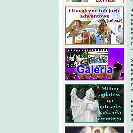
d
o
b
p
w
s
P
z
m
p
w
p
P
w
p
z
a
ś
p