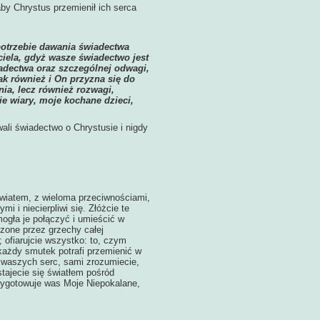
by Chrystus przemienił ich serca
potrzebie dawania świadectwa
iela, gdyż wasze świadectwo jest
adectwa oraz szczególnej odwagi,
ak również i On przyzna się do
ia, lecz również rozwagi,
 wiary, moje kochane dzieci,
li świadectwo o Chrystusie i nigdy
atem, z wieloma przeciwnościami,
i i niecierpliwi się. Złóżcie te
ogła je połączyć i umieścić w
zone przez grzechy całej
 ofiarujcie wszystko: to, czym
 każdy smutek potrafi przemienić w
i waszych serc, sami zrozumiecie,
tajecie się światłem pośród
zygotowuje was Moje Niepokalane,