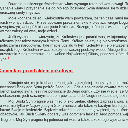
awanie publicznego świadectwa wiary wymaga teraz od was odwagi. To j
yznanie wiary i przyznanie się do Mojego Boskiego Syna domaga się w dzis
eroicznej cnoty męstwa.
oje kochane dzieci, wielokrotnie wam powtarzam, że ten czas musi nade
oich wiernych dzieci. Prześladowane przez ziemskie królestwa, wrogie Bogu i
rzyspieszyć, ani opóźnić nadejścia Królestwa Bożego, które jest wiadome t
 wzrost zależy od was, moje dzieci.
eśli wyznajecie i wierzycie, że Królestwo jest pośród was, w tajemnicy K
rólestwa jest także waszym Królem. Temu Królowi należy się pierwszeństwo
połecznym i narodowym. Tyle macie udziału w tym Królestwie, ile pierwszeńst
oczątek tego Królestwa w was zależy od waszej postawy wobec Mojego Bos
orzystania z sakramentów i czci wobec Najświętszej Ofiary, podczas której 
1
yna.
Komentarz przed aktem pokutnym:
Starajcie
się, moje kochane dzieci, jak najczęściej - kiedy tylko jest mo
becności Boskiego Syna pośród Jego ludu. Gdzie znajdziecie otwarte ramio
arnotrawnego syna, jeśli nie powrócicie do Jego domu? Czy nie wiecie, że O
rzebaczenie, jeśli szczerym sercem powracacie do Niego i rzucacie się pełn
ój Boski Syn pragnie was mieć blisko Siebie, dlatego zaprasza was, aby
a was nie tylko w Najświętszym Sakramencie, ale także w każdym konfesjo
kazać Swoje miłosierdzie. Bądźcie odważni i uderzcie się w piersi, by z ufn
obaczycie, jak Duch Święty obdarzy was ogromem łask i z Jego pomocą wejdz
 Bogiem. Mój Syn pragnie tej jedności od was, a także szczerego wyznania w