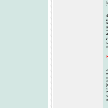
M
S
p
t
g
w
a
p
M
n
W
d
w
n
n
j
r
ż
c
m