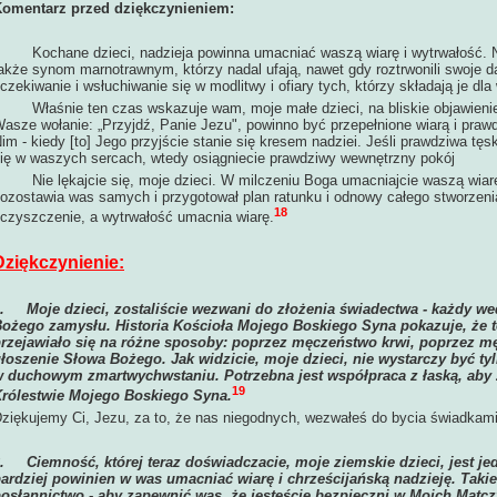
omentarz przed dziękczynieniem:
ochane dzieci, nadzieja powinna umacniać waszą wiarę i wytrwałość. Na
akże synom marnotrawnym, którzy nadal ufają, nawet gdy roztrwonili swoje d
czekiwanie i wsłuchiwanie się w modlitwy i ofiary tych, którzy składają je d
łaśnie ten czas wskazuje wam, moje małe dzieci, na bliskie objawieni
asze wołanie: „Przyjdź, Panie Jezu", powinno być przepełnione wiarą i pr
im - kiedy [to] Jego przyjście stanie się kresem nadziei. Jeśli prawdziwa t
ię w waszych sercach, wtedy osiągniecie prawdziwy wewnętrzny pokój
ie lękajcie się, moje dzieci. W milczeniu Boga umacniajcie waszą wiarę, 
ozostawia was samych i przygotował plan ratunku i odnowy całego stworzen
18
czyszczenie, a wytrwałość umacnia wiarę.
Dziękczynienie:
1.
Moje dzieci, zostaliście wezwani do złożenia świadectwa - każdy we
ożego zamysłu. Historia Kościoła Mojego Boskiego Syna pokazuje, że 
rzejawiało się na różne sposoby: poprzez męczeństwo krwi, poprzez m
łoszenie Słowa Bożego. Jak widzicie, moje dzieci, nie wystarczy być t
 duchowym zmartwychwstaniu. Potrzebna jest współpraca z łaską, aby 
19
rólestwie Mojego Boskiego Syna.
ziękujemy Ci, Jezu, za to, że nas niegodnych, wezwałeś do bycia świadkami
2.
Ciemność, której teraz doświadczacie, moje ziemskie dzieci, jest je
ardziej powinien w was umacniać wiarę i chrześcijańską nadzieję. Takie
osłannictwo - aby zapewnić was, że jesteście bezpieczni w Moich Mat