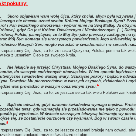
Akt pokutny:
1.
Skoro objawiłam wam wolę Ojca, który chciał, abym była wzywana j
laczego nie chcecie uznać swoim Królem Mojego Boskiego Syna? Przec
ról i Pan wszelkiego stworzenia - wybrał mnie na Swą Matkę. Ja otrzy
rólowej, gdyż On jest Królem Odwiecznym i Nieskończonym. (...) Dlatego
rólową Polski, pamiętajcie, że to Mój Syn jako pierwszy zasługuje na tytuł
eraz Mój Syn domaga się uroczystego potwierdzenia Jego królewskiej 
rólestwo Naszych Serc mogło wzrastać w świadomości i w sercach nasz
rzepraszamy Cię, Jezu, za to, że nasza Ojczyzna, Polska, pomimo tak wielu
wleka z uznaniem Ciebie za swojego Króla.
2.
Nie lękajcie się przyjąć Chrystusa, Mojego Boskiego Syna, do was
omów, do waszych codziennych obowiązków. W ten sposób będziecie m
utentyczne świadectwo waszej wiary. Szukajcie pokory i bądźcie odwa
yna. Dawajcie Mu pierwszeństwo w waszych czynach, działaniach i myś
4
ędzie was prowadzić w waszym codziennym życiu.
rzepraszamy Cię, Jezu, za to, że jeszcze serca tak wielu Polaków zamknięt
3.
Bądźcie odważni, gdyż dawanie świadectwa wymaga męstwa. Prości
zczególnie teraz, gdy wzmagają się prześladowania nie tylko z powodu 
posób jej wyrażania. W świecie szerzącym fałszywą tolerancję wy pozo
ójcie się, że zostaniecie odrzuceni czy wyśmiani. Bóg w swoim czasie 
5
as.
rzepraszamy Cię, Jezu, za to, że jeszcze czasami brakuje nam odwagi, aby
rzyjdzie nam zapłacić, mężnie świadczyć o Tobie.