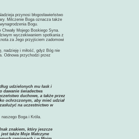
dzieja przynosi błogosławieństwo
ary. Milczenie Boga oznacza także
la wynagrodzenia Bogu.
e Chwały Mojego Boskiego Syna.
awdziwym wyczekiwaniem spotkania z
ęsknota za Jego przyjściem zadomowi
nadzieję i miłość, gdyż Bóg nie
ia. Odnowa przychodzi przez
dług udzielonych mu łask i
to dawanie świadectwa
ęczeństwo duchowe, a także przez
ylko ochrzczonym, aby mieć udział
zasłużyć na uczestnictwo w
 naszego Boga i Króla.
dnak znakiem, który jeszcze
 jest także Moje Matczyne
czynych ramionach i w Moim