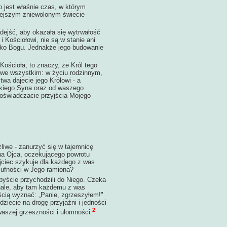
est właśnie czas, w którym
iejszym zniewolonym świecie
jść, aby okazała się wytrwałość
 Kościołowi, nie są w stanie ani
ylko Bogu. Jednakże jego budowanie
ościoła, to znaczy, że Król tego
 we wszystkim: w życiu rodzinnym,
wa dajecie jego Królowi - a
kiego Syna oraz od waszego
doświadczacie przyjścia Mojego
żliwe - zanurzyć się w tajemnicę
na Ojca, oczekującego powrotu
jciec szykuje dla każdego z was
i ufności w Jego ramiona?
ście przychodzili do Niego. Czeka
nale, aby tam każdemu z was
ością wyznać: „Panie, zgrzeszyłem!"
iecie na drogę przyjaźni i jedności
2
aszej grzeszności i ułomności.