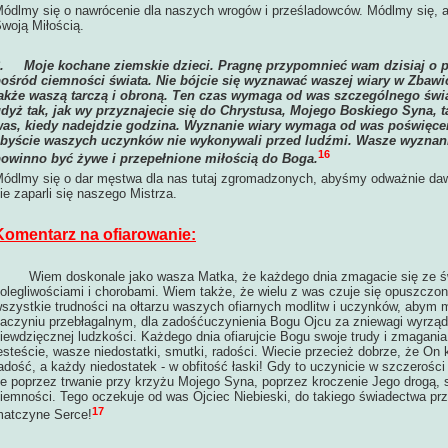
ódlmy się o nawrócenie dla naszych wrogów i prześladowców. Módlmy się, a
woją Miłością.
6.
Moje kochane ziemskie dzieci. Pragnę przypomnieć wam dzisiaj o 
ośród ciemności świata. Nie bójcie się wyznawać waszej wiary w Zbawic
akże waszą tarczą i obroną. Ten czas wymaga od was szczególnego świ
dyż tak, jak wy przyznajecie się do Chrystusa, Mojego Boskiego Syna, t
as, kiedy nadejdzie godzina. Wyznanie wiary wymaga od was poświęcen
byście waszych uczynków nie wykonywali przed ludźmi. Wasze wyznanie
16
owinno być żywe i przepełnione miłością do Boga.
ódlmy się o dar męstwa dla nas tutaj zgromadzonych, abyśmy odważnie dawa
ie zaparli się naszego Mistrza.
Komentarz na ofiarowanie:
iem doskonale jako wasza Matka, że każdego dnia zmagacie się ze świ
olegliwościami i chorobami. Wiem także, że wielu z was czuje się opuszczonym
szystkie trudności na ołtarzu waszych ofiarnych modlitw i uczynków, abym m
aczyniu przebłagalnym, dla zadośćuczynienia Bogu Ojcu za zniewagi wyrząd
iewdzięcznej ludzkości. Każdego dnia ofiarujcie Bogu swoje trudy i zmagania;
esteście, wasze niedostatki, smutki, radości. Wiecie przecież dobrze, że On
adość, a każdy niedostatek - w obfitość łaski! Gdy to uczynicie w szczerośc
e poprzez trwanie przy krzyżu Mojego Syna, poprzez kroczenie Jego drogą, s
iemności. Tego oczekuje od was Ojciec Niebieski, do takiego świadectwa pr
17
atczyne Serce!