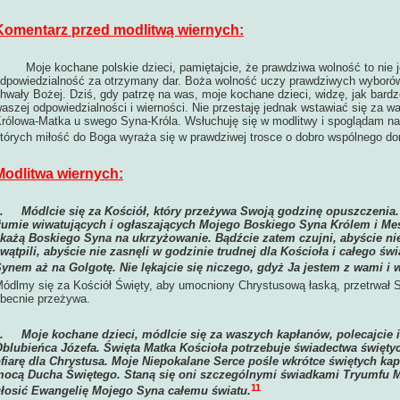
Komentarz przed modlitwą wiernych:
oje kochane polskie dzieci, pamiętajcie, że prawdziwa wolność to nie je
dpowiedzialność za otrzymany dar. Boża wolność uczy prawdziwych wyboró
hwały Bożej. Dziś, gdy patrzę na was, moje kochane dzieci, widzę, jak bardzo
aszej odpowiedzialności i wierności. Nie przestaję jednak wstawiać się za 
rólowa-Matka u swego Syna-Króla. Wsłuchuję się w modlitwy i spoglądam na o
tórych miłość do Boga wyraża się w prawdziwej trosce o dobro wspólnego do
Modlitwa wiernych:
1.
Módlcie się za Kościół, który przeżywa Swoją godzinę opuszczenia. 
łumie wiwatujących i ogłaszających Mojego Boskiego Syna Królem i Mesj
każą Boskiego Syna na ukrzyżowanie. Bądźcie zatem czujni, abyście nie 
wątpili, abyście nie zasnęli w godzinie trudnej dla Kościoła i całego ś
ynem aż na Golgotę. Nie lękajcie się niczego, gdyż Ja jestem z wami i
ódlmy się za Kościół Święty, aby umocniony Chrystusową łaską, przetrwał 
becnie przeżywa.
2.
Moje kochane dzieci, módlcie się za waszych kapłanów, polecajcie
blubieńca Józefa. Święta Matka Kościoła potrzebuje świadectwa święt
fiarę dla Chrystusa. Moje Niepokalane Serce pośle wkrótce świętych kap
ocą Ducha Świętego. Staną się oni szczególnymi świadkami Tryumfu M
11
łosić Ewangelię Mojego Syna całemu światu.