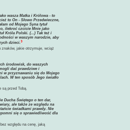
ako wasza Matka i Królowa - to
ież to On - Słowo Przedwieczne,
małam od Mojego Syna tytuł
, ilekroć czcicie Mnie jako
 Króla Polski. (...) Tak też i
godności w waszym narodzie, aby
3
ych dzieci.
 znaków, jakie otrzymuje, wciąż
zych środowisk, do waszych
ogli dać prawdziwe i
żni w przyznawaniu się do Mojego
lach. W ten sposób Jego światło
e są przed Tobą.
e Ducha Świętego o ten dar,
wiary, ale także ze względu na
stańcie świadkami prawdy. Nie
upomni się o sprawiedliwość dla
 bez względu na cenę, jaką