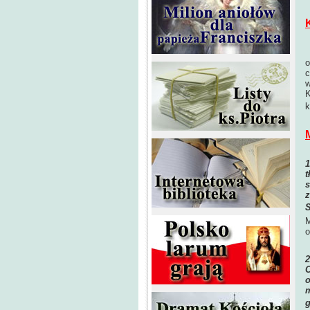
M
o
c
w
K
k
t
s
z
S
M
o
O
o
m
g