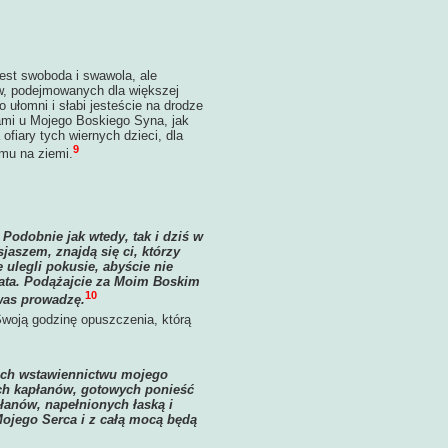
st swoboda i swawola, ale
w, podejmowanych dla większej
 ułomni i słabi jesteście na drodze
wami u Mojego Boskiego Syna, jak
fiary tych wiernych dzieci, dla
9
mu na ziemi.
Podobnie jak wtedy, tak i dziś w
aszem, znajdą się ci, którzy
ulegli pokusie, abyście nie
wiata. Podążajcie za Moim Boskim
10
 was prowadzę.
Swoją godzinę opuszczenia, którą
 ich wstawiennictwu mojego
ych kapłanów, gotowych ponieść
łanów, napełnionych łaską i
ojego Serca i z całą mocą będą