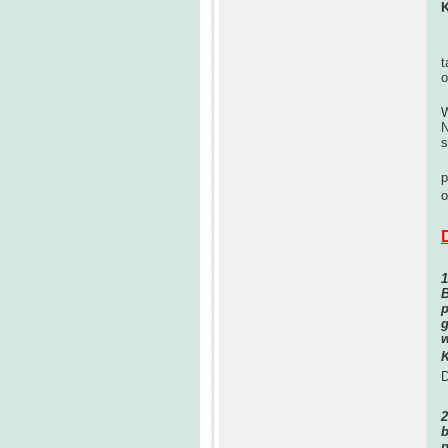
K
K
t
o
W
W
N
s
N
p
o
B
p
g
w
K
D
b
p