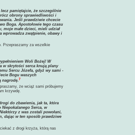
ecz pamiętajcie, że szczególnie
rócz obrony sprawiedliwości i
wania. Jeśli prawdziwie chcecie
stwo Boga. Apostołowie tego czasu
, moje małe dzieci, mieli udział
 a wprowadza zwątpienie, obawy i
o. Przepraszamy za wszelkie
 wypełnieniem Woli Bożej! W
a w skrytości serca knują plany
emu Sercu Józefa, gdyż wy sami -
ujecie Bogu waszych
7
ą nagrodę.
praszamy, że wciąż sami próbujemy
nam krzywdę.
ogi do zbawienia, jak ta, która
o Niepokalanego Serca, w
iektórzy z was zostali powołani,
m, dając w ten sposób prawdziwe
iekać z drogi krzyża, którą nas