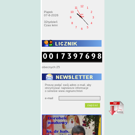
12
11
1
Piątek
10
2
AM
07-8-2026
pištek
9
3
32tydzień
8
4
Czas letni
7
5
6
obecnych:25
Proszę podać swój adres e-mail, aby
otrzymywać najnowsze informacje
o serwisie www.regnumchristi
e-mail