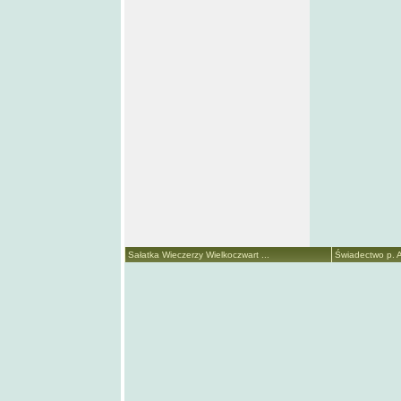
Sałatka Wieczerzy Wielkoczwart ...
Świadectwo p. A