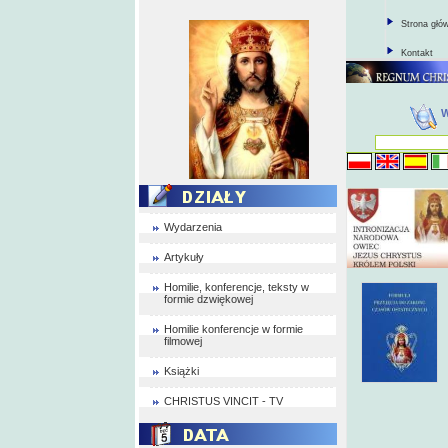
Strona głó
Kontakt
Wydarzenia
Artykuły
Homilie, konferencje, teksty w
formie dzwiękowej
Homilie konferencje w formie
filmowej
Książki
CHRISTUS VINCIT - TV