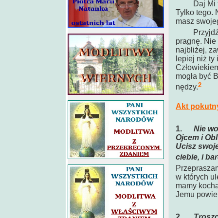
Daj Mi to t
Tylko tego. 
masz swoje
Przyjdź i c
pragnę. Nie 
najbliżej, z
lepiej niż t
Człowiekiem,
mogła być 
2
nędzy.
Akt pokutn
1.
Nie wo
Ojcem i Obl
Ucisz swoje
ciebie, i b
Przepraszam
w których u
mamy kochaj
Jemu powierz
2.
Troszc