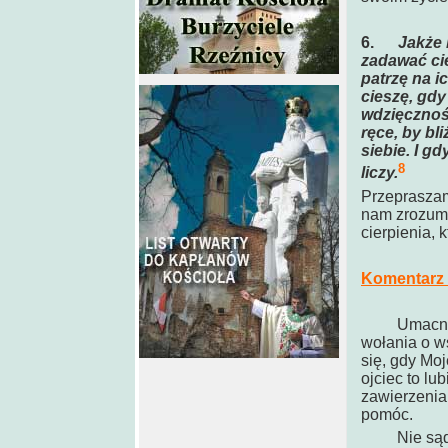
6.
Jakże 
zadawać cie
patrzę na i
cieszę, gdy
wdzięcznośc
ręce, by bl
siebie. I gd
8
liczy.
Przepraszamy
nam zrozumi
cierpienia, 
Komentarz 
Umacniaj s
wołania o ws
się, gdy Mo
ojciec to lu
zawierzenia.
pomóc.
Nie sądź, 