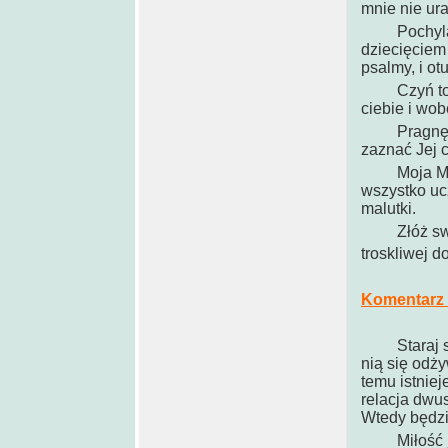
mnie nie ura
Pochylaj s
dziecięciem 
psalmy, i ot
Czyń to i 
ciebie i wo
Pragnę w t
zaznać Jej c
Moja Mama c
wszystko uc
malutki.
Złóż swoje 
troskliwej do
Komentarz p
Staraj się 
nią się odży
temu istniej
relacja dwu
Wtedy będzi
Miłość jest