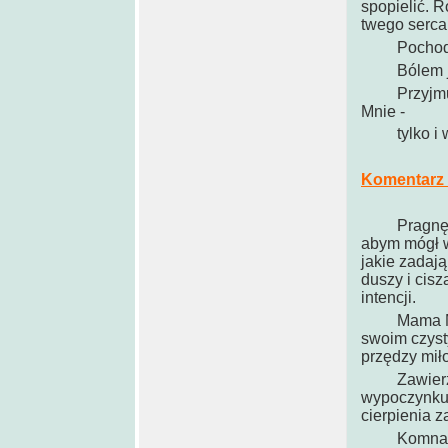
spopielić.
twego serca
Pochodnią 
Bólem jest 
Przyjmuj Mn
Mnie -
tylko i wył
Komentarz 
Pragnę, aby
abym mógł w
jakie zadają
duszy i cisz
intencji.
Mama Moja 
swoim czyst
przędzy miło
Zawierz Je
wypoczynku 
cierpienia 
Komnatą Mo