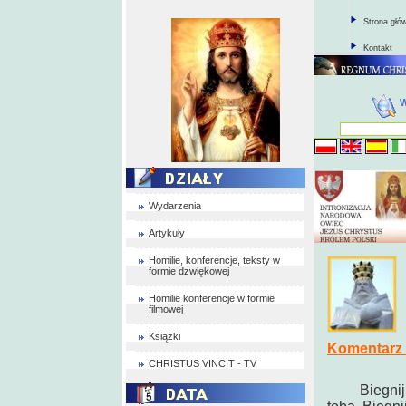
Strona głó
Kontakt
Wydarzenia
Artykuły
Homilie, konferencje, teksty w
formie dzwiękowej
Homilie konferencje w formie
filmowej
Książki
Komentarz 
CHRISTUS VINCIT - TV
Biegnij do 