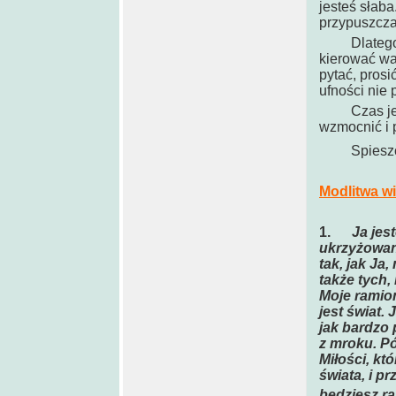
jesteś słaba
przypuszcza
Dlatego Ja 
kierować wam
pytać, prosi
ufności nie 
Czas jest k
wzmocnić i 
Spieszcie s
Modlitwa w
1.
Ja jes
ukrzyżowani
tak, jak Ja
także tych,
Moje ramion
jest świat. 
jak bardzo 
z mroku. Pó
Miłości, kt
świata, i p
będziesz ra