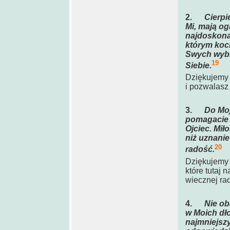
2.
Cierpi
Mi, mają o
najdoskonal
którym koc
Swych wybra
19
Siebie.
Dziękujemy 
i pozwalasz 
3.
Do Moj
pomagacie w
Ojciec. Miło
niż uznanie
20
radość.
Dziękujemy C
które tutaj 
wiecznej ra
4.
Nie ob
w Moich dło
najmniejsz