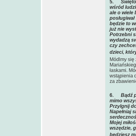
5.
Święto
wśród ludzi
ale o wiele
posługiwał 
będzie to w
już nie wys
Potrzebni są
wydadzą swo
czy zechces
dzieci, któ
Módlmy się 
Mariańskieg
łaskami. Mód
wstąpienia 
za zbawieni
6.
Bądź p
mimo wszyst
Przylgnij d
Napełniaj s
serdecznoś
Mojej miłoś
wszędzie, g
będziesz m