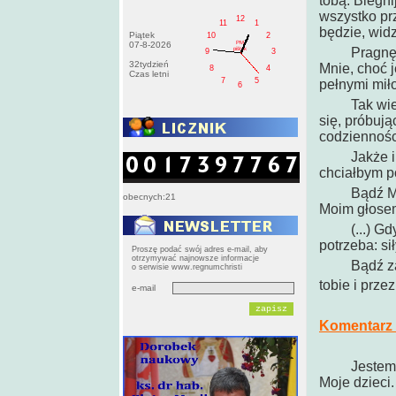
tobą. Biegni
wszystko prz
12
11
1
będzie, widz
Piątek
10
2
PM
07-8-2026
Pragnę pom
pištek
9
3
32tydzień
Mnie, choć 
8
4
Czas letni
7
5
pełnymi mił
6
Tak wielu 
się, próbuj
codziennośc
Jakże im w
chciałbym 
Bądź Moimi
obecnych:21
Moim głosem
(...) Gdy n
potrzeba: si
Proszę podać swój adres e-mail, aby
otrzymywać najnowsze informacje
Bądź zapat
o serwisie www.regnumchristi
tobie i przez
e-mail
Komentarz 
Jestem 
Moje dzieci.