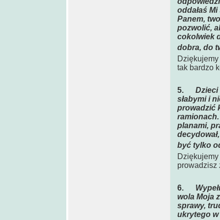
odpowiedzia
oddałaś Mi 
Panem, two
pozwolić, a
cokolwiek d
dobra, do t
Dziękujemy 
tak bardzo 
5.
Dzieci
słabymi i n
prowadzić 
ramionach. 
planami, pr
decydował, 
być tylko o
Dziękujemy C
prowadzisz z
6.
Wypełn
wola Moja 
sprawy, tru
ukrytego w 