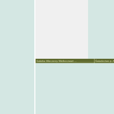
Sałatka Wieczerzy Wielkoczwart ...
Świadectwo p. A