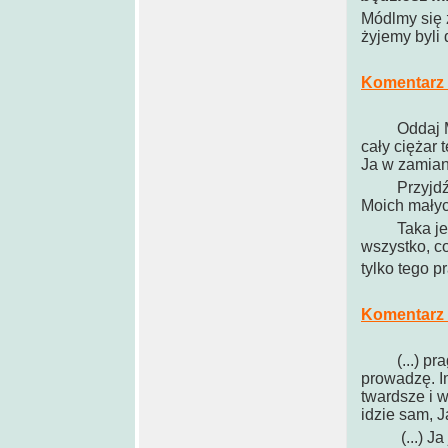
Módlmy się 
żyjemy byli 
Komentarz 
Oddaj Mi tw
cały ciężar 
Ja w zamian 
Przyjdź. M
Moich małyc
Taka jest m
wszystko, co
tylko tego p
Komentarz 
(...) pragn
prowadzę. Im
twardsze i w
idzie sam, J
(...) Ja je