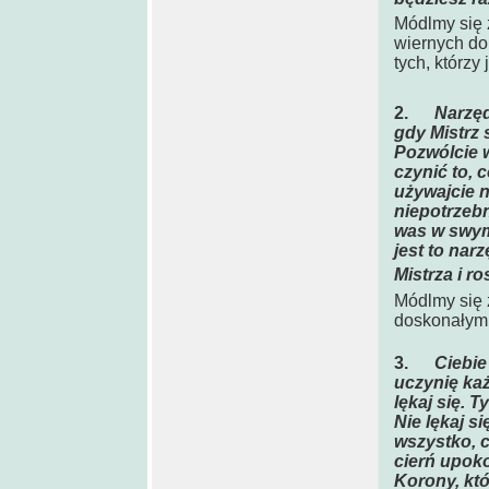
Módlmy się 
wiernych do 
tych, którzy
2.
Narzęd
gdy Mistrz 
Pozwólcie 
czynić to, 
używajcie n
niepotrzebn
was w swym
jest to nar
Mistrza i ro
Módlmy się 
doskonałymi
3.
Ciebie
uczynię każ
lękaj się. 
Nie lękaj si
wszystko, c
cierń upokor
Korony, któ