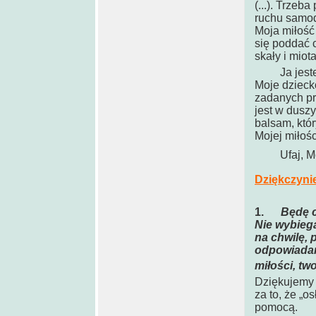
(...). Trzeb
ruchu samodz
Moja miłość 
się poddać 
skały i miot
Ja jestem p
Moje dzieck
zadanych prz
jest w duszy
balsam, który
Mojej miłośc
Ufaj, Moje 
Dziękczyni
1.
Będę c
Nie wybiega
na chwilę, 
odpowiadam
miłości, t
Dziękujemy 
za to, że „
pomocą.