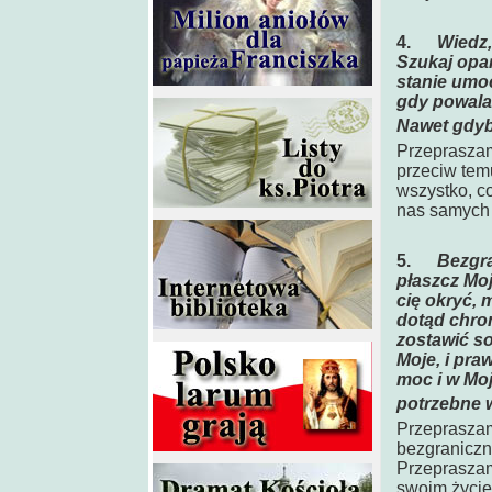
4.
Wiedz,
Szukaj opar
stanie umoc
gdy powala 
Nawet gdyby
Przepraszam
przeciw tem
wszystko, co
nas samych 
5.
Bezgra
płaszcz Mo
cię okryć, 
dotąd chron
zostawić s
Moje, i pra
moc i w Moj
potrzebne w
Przepraszamy
bezgraniczn
Przepraszam
swoim życiem