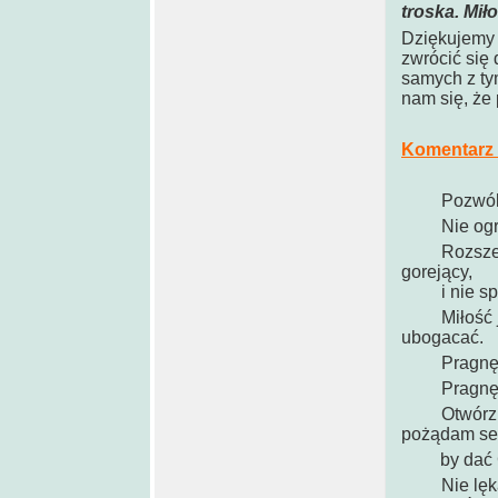
troska. Mił
Dziękujemy 
zwrócić się
samych z ty
nam się, że 
Komentarz 
Pozwól
Nie ogranic
Rozszerzę t
gorejący,
i nie spł
Miłość jest
ubogacać.
Pragnę, ab
Pragnę i sp
Otwórz swo
pożądam se
by dać Ci
Nie lękaj s