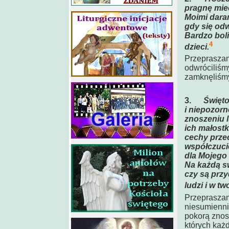
pragnę mieć
Moimi daram
gdy się odw
Bardzo boli
4
dzieci.
Przepraszam
odwróciliśm
zamknęliśmy
3.
Święto
i niepozorn
znoszeniu l
ich małostk
cechy przec
współczucie
dla Mojego
Na każdą s
czy są prz
ludzi i w t
Przepraszamy
niesumienni
pokorą znosi
których każ