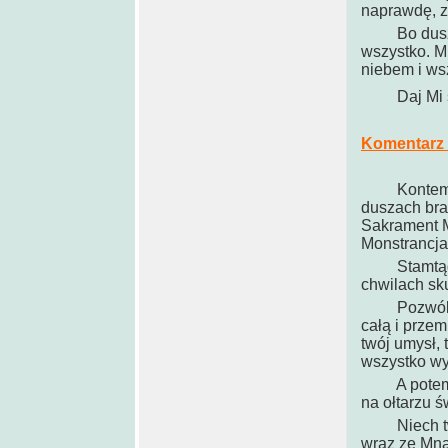
naprawdę, ze
Bo dusza p
wszystko. Mi
niebem i wsz
Daj Mi swoj
Komentarz p
Kontem
duszach bra
Sakrament Mi
Monstrancja,
Stamtąd do
chwilach sku
Pozwól Mi w
całą i przem
twój umysł,
wszystko wy
A potem będ
na ołtarzu ś
Niech twoje
wraz ze Mną 