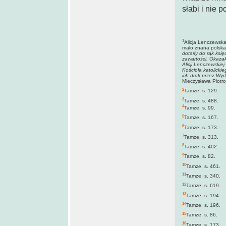
słabi i nie p
1
Alicja Lenczewsk
mało znana polska 
dotarły do rąk ksi
zawartości. Okazał
Alicji Lenczewskie
Kościoła katolicki
ich druk przez Wy
Mieczysława Piotrow
2
Tamże, s. 129.
3
Tamże, s. 488.
4
Tamże, s. 99.
5
Tamże, s. 167.
6
Tamże, s. 173.
7
Tamże, s. 313.
8
Tamże, s. 402.
9
Tamże, s. 82.
10
Tamże, s. 461.
11
Tamże, s. 340.
12
Tamże, s. 619.
13
Tamże, s. 194.
14
Tamże, s. 196.
15
Tamże, s. 86.
16
Tamże, s. 173.