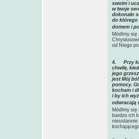
swoim i uca
w twoje ser
dokonało s
do którego 
domem i p
Módlmy się 
Chrystusowi 
od Niego pr
4.
Przy k
chwilę, kie
jego grzesz
jest Mój ból
pomocy. Gdy
kocham i dl
i by ich wy
odwracają s
Módlmy się z
bardzo ich 
nieustannie 
kochającego