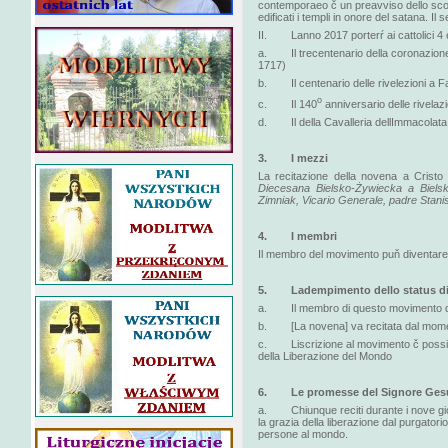
contemporaeo č un preavviso dello scont
edificati i templi in onore del satana. I
II. Lanno 2017 porterŕ ai cattolici 4 eve
a. Il trecentenario della coronazione
1717)
b. Il centenario delle rivelezioni a F
o
c. Il 140
anniversario delle rivelaz
d. Il della Cavalleria dellImmacolata d
3. I mezzi
La recitazione della novena a Cristo 
Diecesana Bielsko-Żywiecka a Bielsk
Zimniak, Vicario Generale, padre Stani
4. I membri
Il membro del movimento puň diventare o
5. Ladempimento dello status d
a. Il membro di questo movimento deve
b. [La novena] va recitata dal moment
c. Liscrizione al movimento č possibi
della Liberazione del Mondo
6. Le promesse del Signore Ges
a. Chiunque reciti durante i nove gior
la grazia della liberazione dal purgatori
persone al mondo.