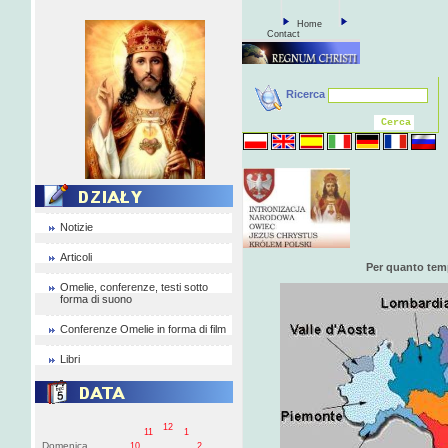
Home
Contact
Ricerca
Notizie
Articoli
Per quanto tem
Omelie, conferenze, testi sotto
forma di suono
Conferenze Omelie in forma di film
Libri
12
11
1
Domenica
10
2