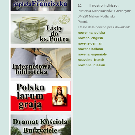
10. Il nostro indirizzo:
Pustelnia Niepokalanów Grzechynia
34-220 Maków Podlański
Polonia
il testo della novena per il download:
nowenna polska
novena english
novene german
nowena italiano
novena espaniole
neuvaine french
novenne russian