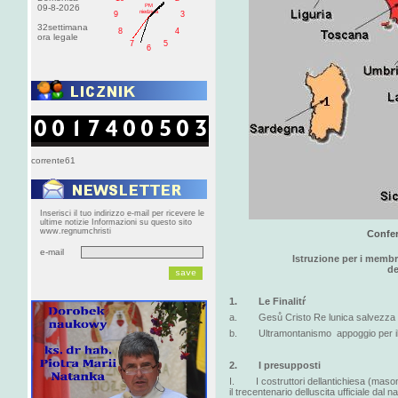
PM
09-8-2026
niedziela
9
3
32settimana
8
4
ora legale
7
5
6
corrente61
Inserisci il tuo indirizzo e-mail per ricevere le
ultime notizie Informazioni su questo sito
www.regnumchristi
Confer
e-mail
Istruzione per i membr
de
1. Le Finalitŕ
a. Gesů Cristo Re lunica salvezza p
b. Ultramontanismo appoggio per i
2. I presupposti
I. I costruttori dellantichiesa (masoni,
il trecentenario delluscita ufficiale dal