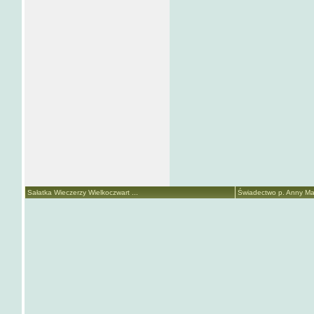
Sałatka Wieczerzy Wielkoczwart ...
Świadectwo p. Anny Mari