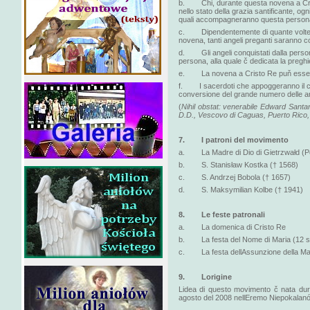
b. Chi, durante questa novena a Cris
nello stato della grazia santificante, ogn
quali accompagneranno questa persona 
c. Dipendentemente di quante volte s
novena, tanti angeli preganti saranno c
d. Gli angeli conquistati dalla perso
persona, alla quale č dedicata la pregh
e. La novena a Cristo Re puň essere 
f. I sacerdoti che appoggeranno il cul
conversione del grande numero delle a
(
Nihil obstat: venerabile Edward Sant
D.D., Vescovo di Caguas, Puerto Rico, i
7. I patroni del movimento
a. La Madre di Dio di Gietrzwałd (Po
b. S. Stanisław Kostka († 1568)
c. S. Andrzej Bobola († 1657)
d. S. Maksymilian Kolbe († 1941)
8. Le feste patronali
a. La domenica di Cristo Re
b. La festa del Nome di Maria (12 s
c. La festa dellAssunzione della Mad
9. Lorigine
Lidea di questo movimento č nata durant
agosto del 2008 nellEremo Niepokalanó