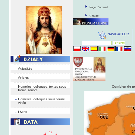
Page d'accueil
Contact
NAVIGATEUR
Actualités
Articles
Homélies, colloques, textes sous
Combien de ne
forme sonore
Homélies, colloques sous forme
vidéo
Livres
12
11
1