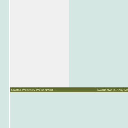
Sałatka Wieczerzy Wielkoczwart ...
Świadectwo p. Anny Mari