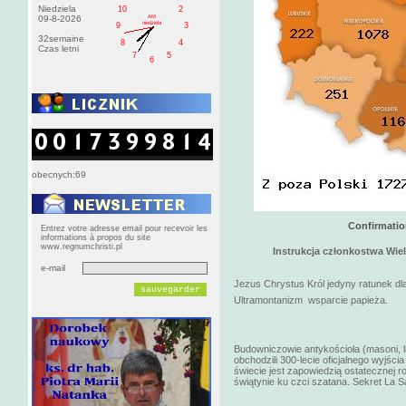
Niedziela
10
2
AM
09-8-2026
niedziela
9
3
32semaine
8
4
Czas letni
7
5
6
obecnych:69
Confirmation
Entrez votre adresse email pour recevoir les
informations à propos du site
www.regnumchristi.pl
Instrukcja członkostwa Wie
e-mail
Jezus Chrystus Król jedyny ratunek dla
Ultramontanizm wsparcie papieża.
Budowniczowie antykościoła (masoni, li
obchodzili 300-lecie oficjalnego wyjśc
świecie jest zapowiedzią ostatecznej r
świątynie ku czci szatana. Sekret La Sal