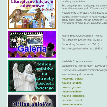
modlący się aniołów.
Te zdobyte przez modlącego się anioły
ta modlitwa nowenny do Chrystusa Kró
Nowennę do Chrystusa Króla można w 
Kapłani, którzy wesprą to nabożeństwo
liczby dusz.
(Nihil Obstat: czcigodny 
Hemandez Rivera, D.D., Biskup z Cagua
Matka Boża Gietrzwałdzka (Polska)
Św. Stanisław Kostka (zm. 1568 r.)
Św. Andrzej Bobola (zm. 1657 r.)
Św. Maksymilian Kolbe (zm. 1941 r.)
Niedziela Chrystusa Króla
Wspomnienie Imienia Maryi (12 wrześn
Uroczystość Matki Bożej Wniebowziętej
tekst nowenny do pobrania:
nowenna polska
novena english
novene german
nowena italiano
novena espaniole
neuvaine french
novenne russian