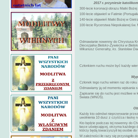
2017 r. przyniesie katolik
300-lecie koronacji obrazu Matki Boże
100-lecie objawień w Fatimie (Portugalia
140-lecie objawień Matki Bożej w Gietr
100-lecie Rycerstwa Niepokalanej św. 
Odmawianie nowenny do Chrystusa Król
Diecezjalna Bielsko-Żywiecka w Bielsku
Wikariusz Generalny, ks. Stanisław Dad
Członkiem ruchu może być każdy wierny
Wyp
Członek tego ruchu winien raz do rok
Odmawiamy ją od momentu wpisania się
Zapisanie się do ruchu jest możliwe w
Świata (WNUŚ).
Ob
Każdy kto odmówi nieprzerwanie przez
uwolnienia 10 dusz z czyśćca i łaskę n
Kto będzie podczas tej nowenny do Ch
łasce uświęcającej, otrzyma każdego d
którzy będą towarzyszyli tej osobie do
W zależności ile razy się przystąpiło 