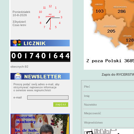
12
11
1
Poniedziałek
10
2
AM
10-8-2026
poniedziałek
9
3
33tydzień
8
4
Czas letni
7
5
6
obecnych:92
Zapis do RYCERS
Proszę podać swój adres e-mail, aby
Płeć
otrzymywać najnowsze informacje
o serwisie www.regnumchristi
Imię
e-mail
Nazwisko
Miejscowość
Województwo