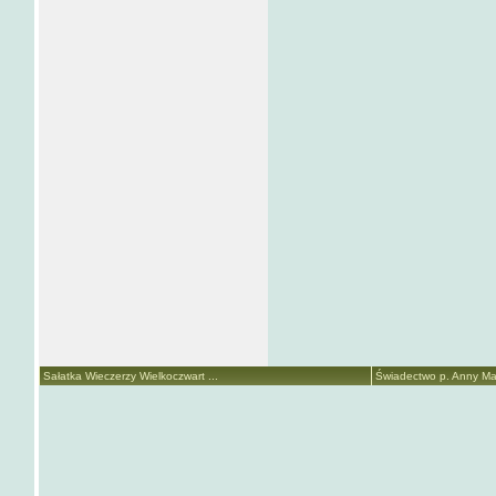
Sałatka Wieczerzy Wielkoczwart ...
Świadectwo p. Anny Mari