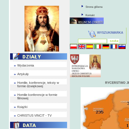
Strona główna
Kontakt
WYSZUKIWARKA
Wydarzenia
Artykuły
Homilie, konferencje, teksty w
RYCERSTWO J
formie dzwiękowej
Homilie konferencje w formie
filmowej
Książki
CHRISTUS VINCIT - TV