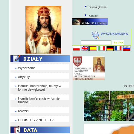
Strona główna
Kontakt
WYSZUKIWARKA
Wydarzenia
Artykuły
Homilie, konferencje, teksty w
INTE
formie dzwiękowej
Homilie konferencje w formie
filmowej
Książki
CHRISTUS VINCIT - TV