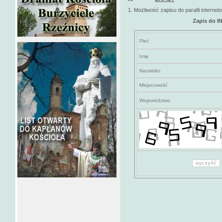
1. Możliwość zapisu do parafii interneto
Zapis do 
Płeć
Imię
Nazwisko
Miejscowość
Województwo