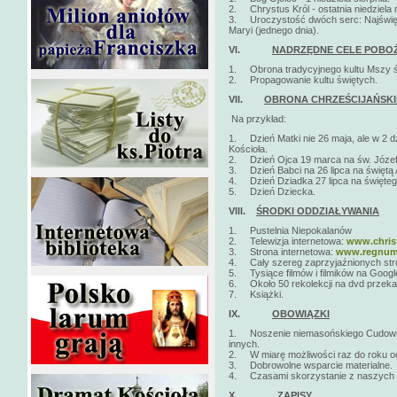
2. Chrystus Król - ostatnia niedziela r
3. Uroczystość dwóch serc: Najświę
Maryi (jednego dnia).
VI.
NADRZĘDNE CELE POBO
1. Obrona tradycyjnego kultu Mszy ś
2. Propagowanie kultu świętych.
VII.
OBRONA CHRZEŚCIJAŃSKI
Na przykład:
1. Dzień Matki nie 26 maja, ale w 2 d
Kościoła.
2. Dzień Ojca 19 marca na św. Józef
3. Dzień Babci na 26 lipca na świętą
4. Dzień Dziadka 27 lipca na święte
5. Dzień Dziecka.
VIII.
ŚRODKI ODDZIAŁYWANIA
1. Pustelnia Niepokalanów
2. Telewizja internetowa:
www.christ
3. Strona internetowa:
www.regnumc
4. Cały szereg zaprzyjaźnionych stro
5. Tysiące filmów i filmików na Google
6. Około 50 rekolekcji na dvd przeka
7. Książki.
IX.
OBOWIĄZKI
1. Noszenie niemasońskiego Cudowneg
innych.
2. W miarę możliwości raz do roku o
3. Dobrowolne wsparcie materialne.
4. Czasami skorzystanie z naszych str
X.
ZAPISY