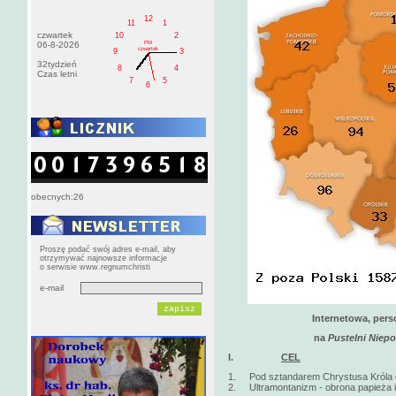
12
11
1
czwartek
10
2
PM
06-8-2026
czwartek
9
3
32tydzień
8
4
Czas letni
7
5
6
obecnych:26
Proszę podać swój adres e-mail, aby
otrzymywać najnowsze informacje
o serwisie www.regnumchristi
e-mail
Internetowa, pers
na
Pustelni Niep
I.
CEL
1. Pod sztandarem Chrystusa Króla obr
2. Ultramontanizm - obrona papieża i