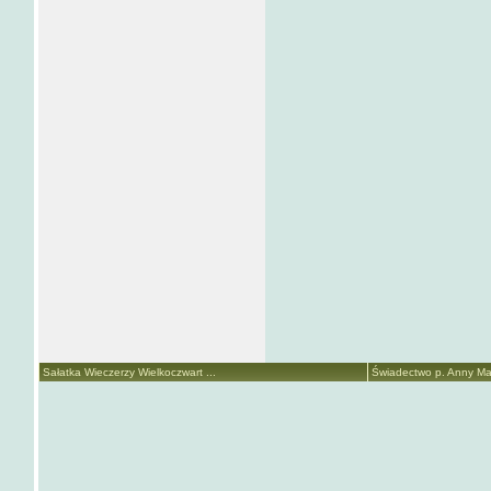
Sałatka Wieczerzy Wielkoczwart ...
Świadectwo p. Anny Mari