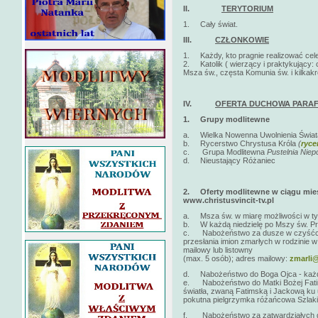
II.
TERYTORIUM
1. Cały świat.
III.
CZŁONKOWIE
1. Każdy, kto pragnie realizować cele 
2. Katolik ( wierzący i praktykujący: 
Msza św., częsta Komunia św. i kilkak
IV.
OFERTA DUCHOWA PARAF
1.
Grupy modlitewne
a. Wielka Nowenna Uwolnienia Świa
b. Rycerstwo Chrystusa Króla
(
ryce
c. Grupa Modlitewna
Pustelnia Nie
d. Nieustający Różaniec
2.
Oferty modlitewne w ciągu mies
www.christusvincit-tv.pl
a. Msza św. w miarę możliwości w tygo
b. W każdą niedzielę po Mszy św. Pro
c. Nabożeństwo za dusze w czyśćcu c
przesłania imion zmarłych w rodzinie w
mailowy lub listowny
(max. 5 osób); adres mailowy:
zmarli@
d. Nabożeństwo do Boga Ojca - każde
e. Nabożeństwo do Matki Bożej Fatims
światła, zwaną Fatimską i Jackową ku
pokutna pielgrzymka różańcowa Szlaki
f. Nabożeństwo za zatwardziałych gr