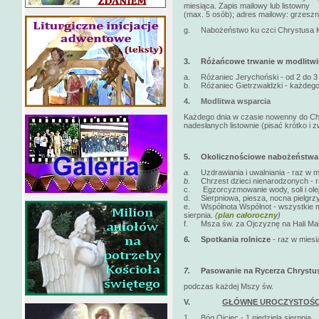
miesiąca. Zapis mailowy lub listowny
(max. 5 osób); adres mailowy: grzeszni
g. Nabożeństwo ku czci Chrystusa Kró
3.
Różańcowe trwanie w modlitwi
a. Różaniec Jerychoński - od 2 do 3 n
b. Różaniec Gietrzwałdzki - każdego 
4.
Modlitwa wsparcia
Każdego dnia w czasie nowenny do Chr
nadesłanych listownie (pisać krótko i zw
5.
Okolicznościowe nabożeństwa
a.
Uzdrawiania i uwalniania - raz w 
b.
Chrzest dzieci nienarodzonych - r
c. Egzorcyzmowanie wody, soli i olej
d. Sierpniowa, piesza, nocna pielgrzy
e. Wspólnota Wspólnot - wszystkie moż
sierpnia.
(
plan całoroczny
)
f. Msza św. za Ojczyznę na Hali Malin
6.
Spotkania rolnicze
- raz w mies
7.
Pasowanie na Rycerza Chrystus
podczas każdej Mszy św.
V.
GŁÓWNE UROCZYSTOŚC
1. Bóg Ojciec - 1 niedziela sierpnia.