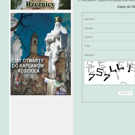
1. Możliwość zapisu do parafii interneto
Zapis do 
genere
Nome
Nome
City
Mondo