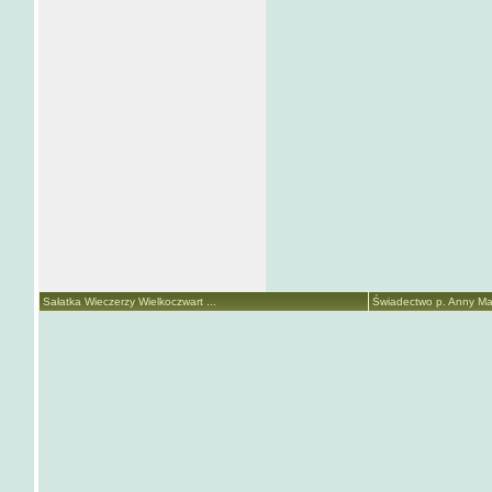
Sałatka Wieczerzy Wielkoczwart ...
Świadectwo p. Anny Mari