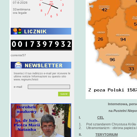
PM
07-8-2026
pištek
9
3
32settimana
8
4
ora legale
7
5
6
corrente57
Inserisci il tuo indirizzo e-mail per ricevere le
ultime notizie Informazioni su questo sito
www.regnumchristi
e-mail
Internetowa, pers
na
Pustelni Niep
I.
CEL
1. Pod sztandarem Chrystusa Króla obr
2. Ultramontanizm - obrona papieża i
II.
TERYTORIUM