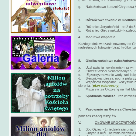
(max. 5 osób); adres mailowy: grzeszni
g. Nabożeństwo ku czci Chrystusa Kró
3.
Różańcowe trwanie w modlitwi
a. Różaniec Jerychoński - od 2 do 3 n
b. Różaniec Gietrzwałdzki - każdego 
4.
Modlitwa wsparcia
Każdego dnia w czasie nowenny do Chr
nadesłanych listownie (pisać krótko i zw
5.
Okolicznościowe nabożeństwa
a.
Uzdrawiania i uwalniania - raz w 
b.
Chrzest dzieci nienarodzonych - r
c. Egzorcyzmowanie wody, soli i olej
d. Sierpniowa, piesza, nocna pielgrzy
e. Wspólnota Wspólnot - wszystkie moż
sierpnia.
(
plan całoroczny
)
f. Msza św. za Ojczyznę na Hali Malin
6.
Spotkania rolnicze
- raz w mies
7.
Pasowanie na Rycerza Chrystus
podczas każdej Mszy św.
V.
GŁÓWNE UROCZYSTOŚC
1. Bóg Ojciec - 1 niedziela sierpnia.
2. Chrystus Król - ostatnia niedziela r