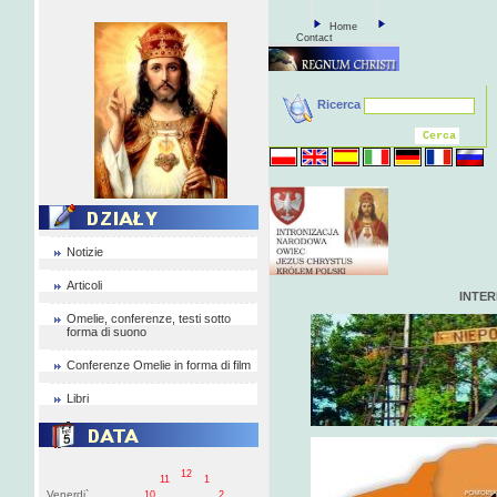
Home
Contact
Ricerca
Notizie
Articoli
INTE
Omelie, conferenze, testi sotto
forma di suono
Conferenze Omelie in forma di film
Libri
12
11
1
Venerdi`
10
2