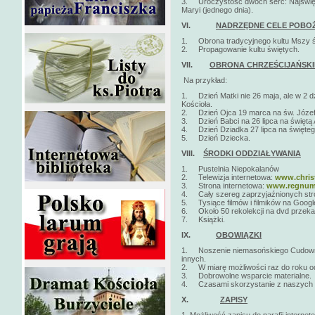
3. Uroczystość dwóch serc: Najświę
Maryi (jednego dnia).
VI.
NADRZĘDNE CELE POBO
1. Obrona tradycyjnego kultu Mszy ś
2. Propagowanie kultu świętych.
VII.
OBRONA CHRZEŚCIJAŃSKI
Na przykład:
1. Dzień Matki nie 26 maja, ale w 2 d
Kościoła.
2. Dzień Ojca 19 marca na św. Józef
3. Dzień Babci na 26 lipca na świętą
4. Dzień Dziadka 27 lipca na święte
5. Dzień Dziecka.
VIII.
ŚRODKI ODDZIAŁYWANIA
1. Pustelnia Niepokalanów
2. Telewizja internetowa:
www.christ
3. Strona internetowa:
www.regnumc
4. Cały szereg zaprzyjaźnionych stro
5. Tysiące filmów i filmików na Google
6. Około 50 rekolekcji na dvd przeka
7. Książki.
IX.
OBOWIĄZKI
1. Noszenie niemasońskiego Cudowneg
innych.
2. W miarę możliwości raz do roku o
3. Dobrowolne wsparcie materialne.
4. Czasami skorzystanie z naszych str
X.
ZAPISY