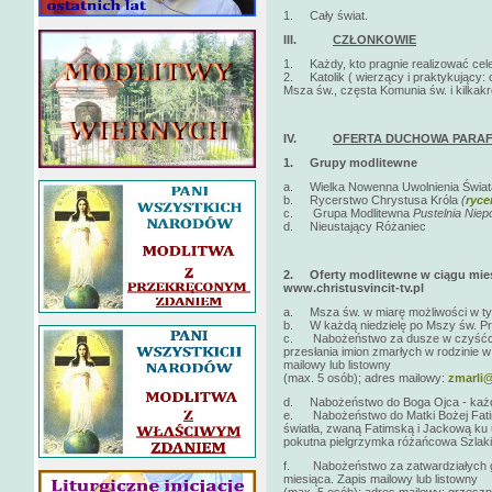
1. Cały świat.
III.
CZŁONKOWIE
1. Każdy, kto pragnie realizować cele 
2. Katolik ( wierzący i praktykujący: 
Msza św., częsta Komunia św. i kilkak
IV.
OFERTA DUCHOWA PARAF
1.
Grupy modlitewne
a. Wielka Nowenna Uwolnienia Świa
b. Rycerstwo Chrystusa Króla
(
ryce
c. Grupa Modlitewna
Pustelnia Nie
d. Nieustający Różaniec
2.
Oferty modlitewne w ciągu mies
www.christusvincit-tv.pl
a. Msza św. w miarę możliwości w tygo
b. W każdą niedzielę po Mszy św. Pro
c. Nabożeństwo za dusze w czyśćcu c
przesłania imion zmarłych w rodzinie w
mailowy lub listowny
(max. 5 osób); adres mailowy:
zmarli@
d. Nabożeństwo do Boga Ojca - każde
e. Nabożeństwo do Matki Bożej Fatims
światła, zwaną Fatimską i Jackową ku
pokutna pielgrzymka różańcowa Szlaki
f. Nabożeństwo za zatwardziałych gr
miesiąca. Zapis mailowy lub listowny