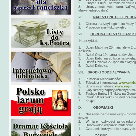
2. Chrystus Król - ostatnia niedziela r
3. Uroczystość dwóch serc: Najświę
Maryi (jednego dnia).
VI.
NADRZĘDNE CELE POBO
1. Obrona tradycyjnego kultu Mszy ś
2. Propagowanie kultu świętych.
VII.
OBRONA CHRZEŚCIJAŃSKI
Na przykład:
1. Dzień Matki nie 26 maja, ale w 2 d
Kościoła.
2. Dzień Ojca 19 marca na św. Józef
3. Dzień Babci na 26 lipca na świętą
4. Dzień Dziadka 27 lipca na święte
5. Dzień Dziecka.
VIII.
ŚRODKI ODDZIAŁYWANIA
1. Pustelnia Niepokalanów
2. Telewizja internetowa:
www.christ
3. Strona internetowa:
www.regnumc
4. Cały szereg zaprzyjaźnionych stro
5. Tysiące filmów i filmików na Google
6. Około 50 rekolekcji na dvd przeka
7. Książki.
IX.
OBOWIĄZKI
1. Noszenie niemasońskiego Cudowneg
innych.
2. W miarę możliwości raz do roku o
3. Dobrowolne wsparcie materialne.
4. Czasami skorzystanie z naszych str
X.
ZAPISY