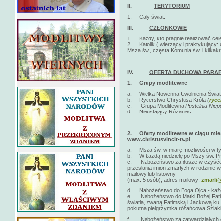
II.
TERYTORIUM
1. Cały świat.
III.
CZŁONKOWIE
1. Każdy, kto pragnie realizować cele 
2. Katolik ( wierzący i praktykujący: 
Msza św., częsta Komunia św. i kilkak
IV.
OFERTA DUCHOWA PARAF
1.
Grupy modlitewne
a. Wielka Nowenna Uwolnienia Świa
b. Rycerstwo Chrystusa Króla
(
ryce
c. Grupa Modlitewna
Pustelnia Nie
d. Nieustający Różaniec
2.
Oferty modlitewne w ciągu mies
www.christusvincit-tv.pl
a. Msza św. w miarę możliwości w tygo
b. W każdą niedzielę po Mszy św. Pro
c. Nabożeństwo za dusze w czyśćcu c
przesłania imion zmarłych w rodzinie w
mailowy lub listowny
(max. 5 osób); adres mailowy:
zmarli@
d. Nabożeństwo do Boga Ojca - każde
e. Nabożeństwo do Matki Bożej Fatims
światła, zwaną Fatimską i Jackową ku
pokutna pielgrzymka różańcowa Szlaki
f. Nabożeństwo za zatwardziałych gr