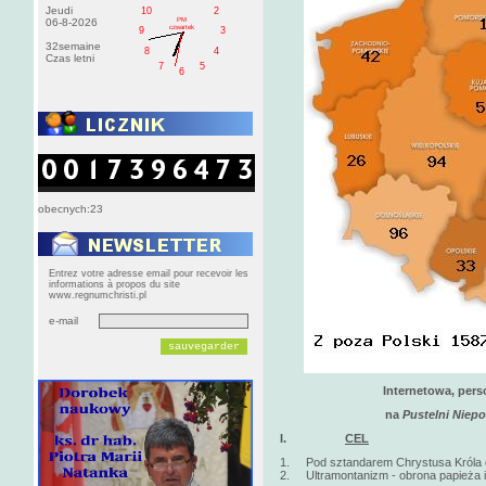
Jeudi
10
2
PM
06-8-2026
czwartek
9
3
32semaine
8
4
Czas letni
7
5
6
obecnych:23
Entrez votre adresse email pour recevoir les
informations à propos du site
www.regnumchristi.pl
e-mail
Internetowa, pers
na
Pustelni Niep
I.
CEL
1. Pod sztandarem Chrystusa Króla obr
2. Ultramontanizm - obrona papieża i