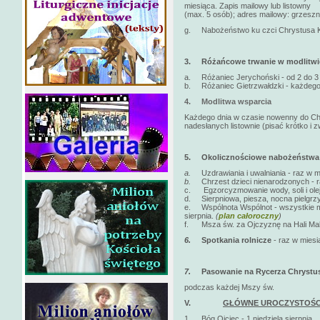
miesiąca. Zapis mailowy lub listowny
(max. 5 osób); adres mailowy: grzeszni
g. Nabożeństwo ku czci Chrystusa Kró
3.
Różańcowe trwanie w modlitwi
a. Różaniec Jerychoński - od 2 do 3 n
b. Różaniec Gietrzwałdzki - każdego 
4.
Modlitwa wsparcia
Każdego dnia w czasie nowenny do Chr
nadesłanych listownie (pisać krótko i zw
5.
Okolicznościowe nabożeństwa
a.
Uzdrawiania i uwalniania - raz w 
b.
Chrzest dzieci nienarodzonych - r
c. Egzorcyzmowanie wody, soli i olej
d. Sierpniowa, piesza, nocna pielgrzy
e. Wspólnota Wspólnot - wszystkie moż
sierpnia.
(
plan całoroczny
)
f. Msza św. za Ojczyznę na Hali Malin
6.
Spotkania rolnicze
- raz w mies
7.
Pasowanie na Rycerza Chrystus
podczas każdej Mszy św.
V.
GŁÓWNE UROCZYSTOŚC
1. Bóg Ojciec - 1 niedziela sierpnia.