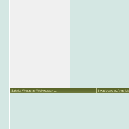
Sałatka Wieczerzy Wielkoczwart ...
Świadectwo p. Anny Mari