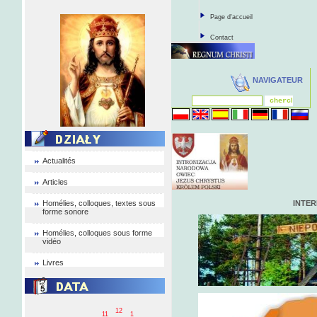
Page d'accueil
Contact
NAVIGATEUR
Actualités
Articles
Homélies, colloques, textes sous
INTE
forme sonore
Homélies, colloques sous forme
vidéo
Livres
12
11
1