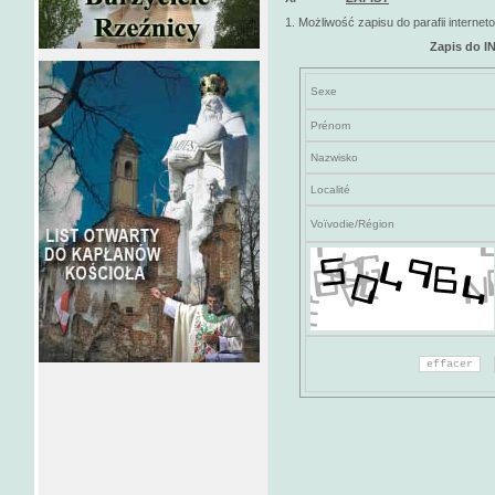
1. Możliwość zapisu do parafii interneto
Zapis do 
Sexe
Prénom
Nazwisko
Localité
Voïvodie/Région