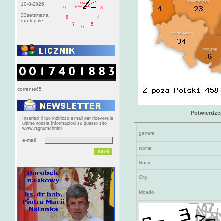
PM
10-8-2026
poniedziałek
9
3
33settimana
8
4
ora legale
7
5
6
corrente65
Potwierdze
Inserisci il tuo indirizzo e-mail per ricevere le
ultime notizie Informazioni su questo sito
www.regnumchristi
genere
e-mail
Nome
Nome
City
Mondo