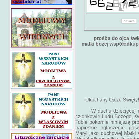
prośba do ojca św
matki bożej współodkupic
Da
Jego Świ
Papież F
PalazzoA
I - 00120 C
Ukochany Ojcze Święty!
W duchu dziecięcej miłoś
członkowie Ludu Bożego, św
Tobie pokornie niniejszą p
papieskie ogłoszenie pośw
Maryi jako duchowej Matki 
Współodkupicielki i Pośredn