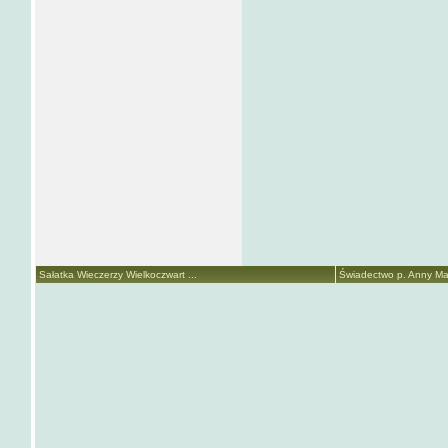
Sałatka Wieczerzy Wielkoczwart ...
Świadectwo p. Anny Mari