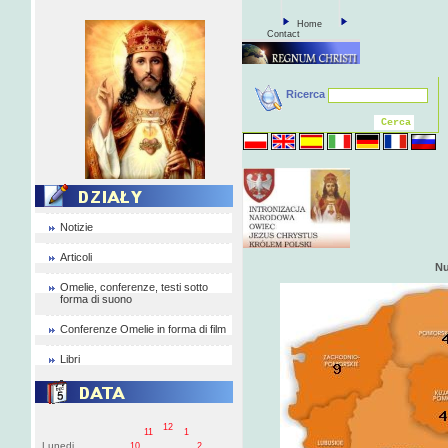
Home
Contact
Ricerca
Notizie
Articoli
Nu
Omelie, conferenze, testi sotto
forma di suono
Conferenze Omelie in forma di film
Libri
12
11
1
Lunedi
10
2