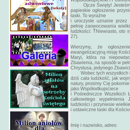
Ojcze Święty! Jesteśmy d
papieskie ogłoszenie przyni
łaski. To wyraźne
i uroczyste uznanie przez 
pełnię zaowocowania wielki
ludzkości: ŤNiewiasto, oto 
27).
Wierzymy, że ogłoszen
ewangelizacyjną misję Kości
Maryi, która na niepowta
Zbawienia, na sposób w peł
Chrystusa, jedynego Zbawici
Wobec tych wszystkich trud
dziś cała ludzkość, jak wojn
natury, prosimy Cię pokorni
jako Współodkupiciece
i Pośredniczce Wszelkich Ł
całkowitego wypełnienia 
ludzkości i przyniesie wielki
i ustawiczne łaski dla Kościoł
Imię i nazwisko, adres: