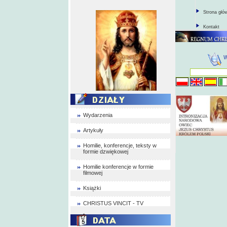
Strona głó
Kontakt
Wydarzenia
Artykuły
Homilie, konferencje, teksty w
formie dzwiękowej
Homilie konferencje w formie
filmowej
Książki
CHRISTUS VINCIT - TV