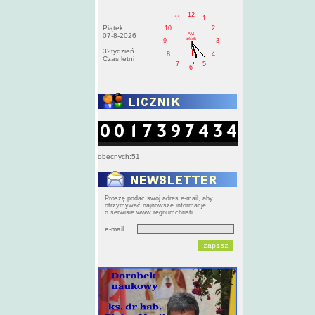
12
11
1
Piątek
10
2
AM
07-8-2026
pištek
9
3
32tydzień
8
4
Czas letni
7
5
6
obecnych:51
Proszę podać swój adres e-mail, aby
otrzymywać najnowsze informacje
o serwisie www.regnumchristi
e-mail