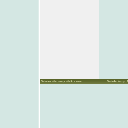
Sałatka Wieczerzy Wielkoczwart ...
Świadectwo p. A